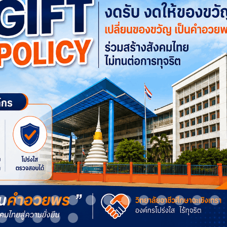
m 9
Item 10
Item 11
Item 12
Item 13
Item 14
Item 15
Item 16
Item 17
Item 18
Item 19
Item 20
Item 21
It
Item 24
Item 25
Item 26
Item 27
Item 28