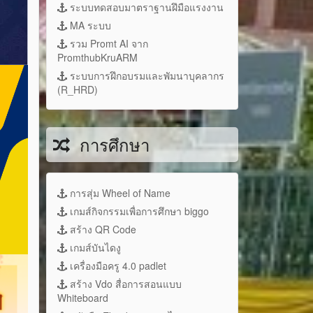
ระบบทดสอบมาตราฐานฝึมือแรงงาน
MA ระบบ
รวม Promt AI จาก
PromthubKruARM
ระบบการฝึกอบรมและพัมนาบุคลากร
(R_HRD)
การศึกษา
การสุ่ม Wheel of Name
เกมส์กิจกรรมเพื่อการศึกษา biggo
สร้าง QR Code
เกมส์บันไดงู
เครื่องมือครู 4.0 padlet
สร้าง Vdo สื่อการสอนแบบ
Whiteboard