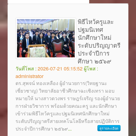
พิธีไหว้ครูและ
ปฐมนิเทศ
นักศึกษาใหม่
ระดับปริญญาตรี
ประจำปีการ
ศึกษา ๒๕๖๙
วันที่โพส :
2026-07-21 05:15:52
ผู้โพส :
administrator
ดร.สุพจน์ ทองเหลือง ผู้อำนวยการ(วิทยฐานะ
เชี่ยวชาญ) วิทยาลัยอาชีวศึกษาฉะเชิงเทรา มอบ
หมายให้ นางสาวดวงพร ราษฎร์เจริญ รองผู้อำนวย
การฝ่ายวิชาการ พร้อมด้วยคณะครู และนักศึกษา
เข้าร่วมพิธีไหว้ครูและปฐมนิเทศนักศึกษาใหม่
ระดับปริญญาตรีสายเทคโนโลยีหรือสายปฏิบัติการ
ประจำปีการศึกษา ๒๕๖๙
...
ดูรายละเอียด