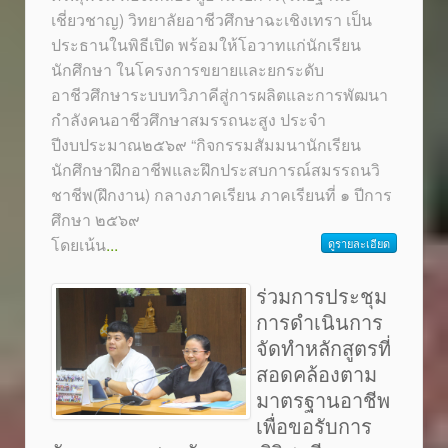
เชี่ยวชาญ) วิทยาลัยอาชีวศึกษาฉะเชิงเทรา เป็น
ประธานในพิธีเปิด พร้อมให้โอวาทแก่นักเรียน
นักศึกษา ในโครงการขยายและยกระดับ
อาชีวศึกษาระบบทวิภาคีสู่การผลิตและการพัฒนา
กำลังคนอาชีวศึกษาสมรรถนะสูง ประจำ
ปีงบประมาณ๒๕๖๙ “กิจกรรมสัมมนานักเรียน
นักศึกษาฝึกอาชีพและฝึกประสบการณ์สมรรถนวิ
ชาชีพ(ฝึกงาน) กลางภาคเรียน ภาคเรียนที่ ๑ ปีการ
ศึกษา ๒๕๖๙
โดยเน้น
...
ดูรายละเอียด
ร่วมการประชุม
การดำเนินการ
จัดทำหลักสูตรที่
สอดคล้องตาม
มาตรฐานอาชีพ
เพื่อขอรับการ