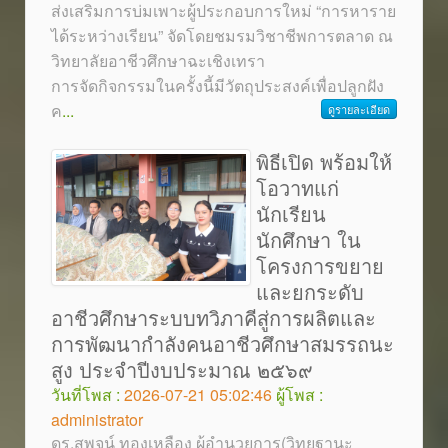
ส่งเสริมการบ่มเพาะผู้ประกอบการใหม่ “การหาราย
ได้ระหว่างเรียน” จัดโดยชมรมวิชาชีพการตลาด ณ
วิทยาลัยอาชีวศึกษาฉะเชิงเทรา
การจัดกิจกรรมในครั้งนี้มีวัตถุประสงค์เพื่อปลูกฝัง
ค
...
ดูรายละเอียด
พิธีเปิด พร้อมให้
โอวาทแก่
นักเรียน
นักศึกษา ใน
โครงการขยาย
และยกระดับ
อาชีวศึกษาระบบทวิภาคีสู่การผลิตและ
การพัฒนากำลังคนอาชีวศึกษาสมรรถนะ
สูง ประจำปีงบประมาณ ๒๕๖๙
วันที่โพส :
2026-07-21 05:02:46
ผู้โพส :
administrator
ดร.สุพจน์ ทองเหลือง ผู้อำนวยการ(วิทยฐานะ