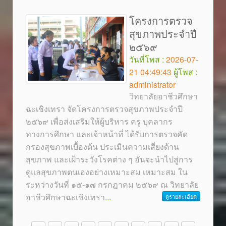
โครงการตรวจ
สุขภาพประจำปี
๒๕๖๙
วันที่โพส :
2026-07-
21 04:49:43
ผู้โพส :
administrator
วิทยาลัยอาชีวศึกษา
ฉะเชิงเทรา จัดโครงการตรวจสุขภาพประจำปี
๒๕๖๙ เพื่อส่งเสริมให้ผู้บริหาร ครู บุคลากร
ทางการศึกษา และเจ้าหน้าที่ ได้รับการตรวจคัด
กรองสุขภาพเบื้องต้น ประเมินความเสี่ยงด้าน
สุขภาพ และเฝ้าระวังโรคต่าง ๆ อันจะนำไปสู่การ
ดูแลสุขภาพตนเองอย่างเหมาะสม เหมาะสม ใน
ระหว่างวันที่ ๑๕-๑๗ กรกฎาคม ๒๕๖๙ ณ วิทยาลัย
อาชีวศึกษาฉะเชิงเทรา
...
ดูรายละเอียด