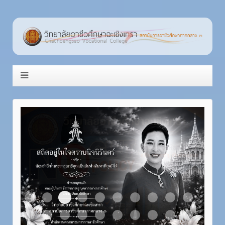
Item 3
Item 1
Item 2
Item 4
Item 5
Item 6
Item 7
Item 8
Item 9
Item 10
Item 11
Item 12
Item 13
Item 14
Item 15
Item 16
Item 17
Item 18
Item 19
Item 20