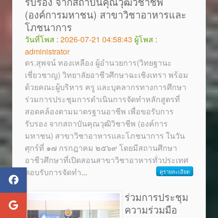
รับรอง จากสถาบันคุณวุฒิวิชาชีพ
(องค์การมหาชน) สาขาวิชาอาหารและ
โภชนาการ
วันที่โพส :
2026-07-21 04:58:43
ผู้โพส :
administrator
ดร.สุพจน์ ทองเหลือง ผู้อำนวยการ(วิทยฐานะ
เชี่ยวชาญ) วิทยาลัยอาชีวศึกษาฉะเชิงเทรา พร้อม
ด้วยคณะผู้บริหาร ครู และบุคลากรทางการศึกษา
ร่วมการประชุมการดำเนินการจัดทำหลักสูตรที่
สอดคล้องตามมาตรฐานอาชีพ เพื่อขอรับการ
รับรอง จากสถาบันคุณวุฒิวิชาชีพ (องค์การ
มหาชน) สาขาวิชาอาหารและโภชนาการ ในวัน
ศุกร์ที่ ๑๗ กรกฎาคม ๒๕๖๙ โดยมีสถานศึกษา
อาชีวศึกษาที่เปิดสอนสาขาวิชาอาหารทั่วประเทศ
ตอบรับการจัดทำ
...
ดูรายละเอียด
ร่วมการประชุม
ความร่วมมือ