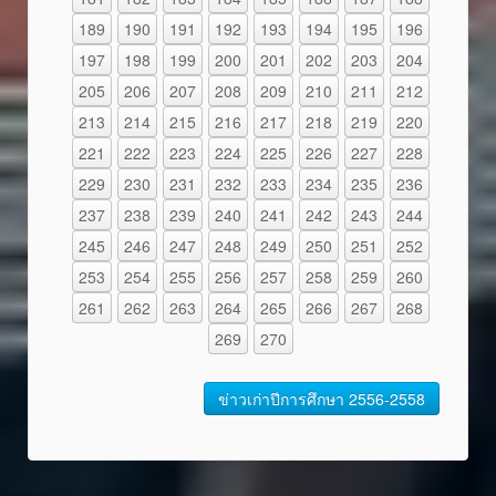
189
190
191
192
193
194
195
196
197
198
199
200
201
202
203
204
205
206
207
208
209
210
211
212
213
214
215
216
217
218
219
220
221
222
223
224
225
226
227
228
229
230
231
232
233
234
235
236
237
238
239
240
241
242
243
244
245
246
247
248
249
250
251
252
253
254
255
256
257
258
259
260
261
262
263
264
265
266
267
268
269
270
ข่าวเก่าปีการศึกษา 2556-2558