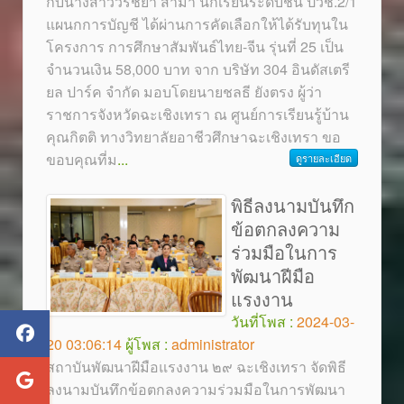
กับนางสาววรัชยา สามา นักเรียนระดับชั้น ปวช.2/1
แผนกการบัญชี ได้ผ่านการคัดเลือกให้ได้รับทุนใน
โครงการ การศึกษาสัมพันธ์ไทย-จีน รุ่นที่ 25 เป็น
จำนวนเงิน 58,000 บาท จาก บริษัท 304 อินดัสเตรี
ยล ปาร์ค จำกัด มอบโดยนายชลธี ยังตรง ผู้ว่า
ราชการจังหวัดฉะเชิงเทรา ณ ศูนย์การเรียนรู้บ้าน
คุณกิตติ ทางวิทยาลัยอาชีวศึกษาฉะเชิงเทรา ขอ
ขอบคุณที่ม
...
ดูรายละเอียด
พิธีลงนามบันทึก
ข้อตกลงความ
ร่วมมือในการ
พัฒนาฝีมือ
แรงงาน
วันที่โพส :
2024-03-
20 03:06:14
ผู้โพส :
administrator
สถาบันพัฒนาฝีมือแรงงาน ๒๙ ฉะเชิงเทรา จัดพิธี
ลงนามบันทึกข้อตกลงความร่วมมือในการพัฒนา