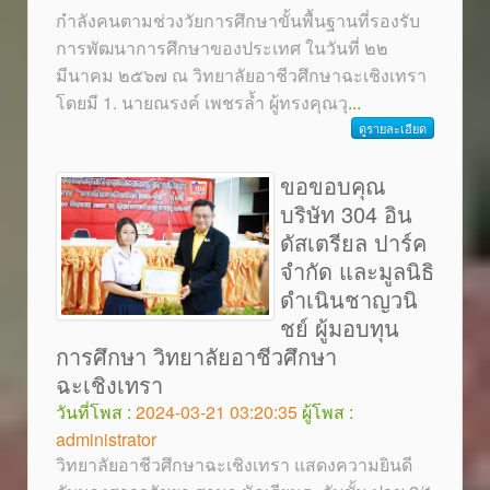
กำลังคนตามช่วงวัยการศึกษาขั้นพื้นฐานที่รองรับ
การพัฒนาการศึกษาของประเทศ ในวันที่ ๒๒
มีนาคม ๒๕๖๗ ณ วิทยาลัยอาชีวศึกษาฉะเชิงเทรา
โดยมี 1. นายณรงค์ เพชรล้ำ ผู้ทรงคุณวุ
...
ดูรายละเอียด
ขอขอบคุณ
บริษัท 304 อิน
ดัสเตรียล ปาร์ค
จำกัด และมูลนิธิ
ดำเนินชาญวนิ
ชย์ ผู้มอบทุน
การศึกษา วิทยาลัยอาชีวศึกษา
ฉะเชิงเทรา
วันที่โพส :
2024-03-21 03:20:35
ผู้โพส :
administrator
วิทยาลัยอาชีวศึกษาฉะเชิงเทรา แสดงความยินดี