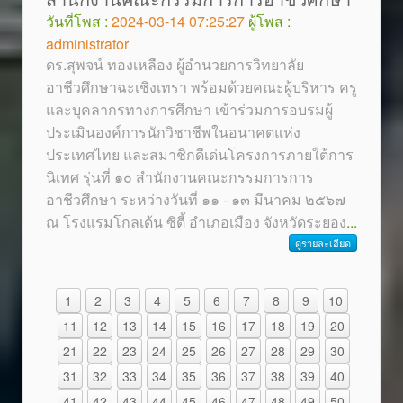
วันที่โพส :
2024-03-14 07:25:27
ผู้โพส :
administrator
ดร.สุพจน์ ทองเหลือง ผู้อำนวยการวิทยาลัย
อาชีวศึกษาฉะเชิงเทรา พร้อมด้วยคณะผู้บริหาร ครู
และบุคลากรทางการศึกษา เข้าร่วมการอบรมผู้
ประเมินองค์การนักวิชาชีพในอนาคตแห่ง
ประเทศไทย และสมาชิกดีเด่นโครงการภายใต้การ
นิเทศ รุ่นที่ ๑๐ สำนักงานคณะกรรมการการ
อาชีวศึกษา ระหว่างวันที่ ๑๑ - ๑๓ มีนาคม ๒๕๖๗
ณ โรงแรมโกลเด้น ซิตี้ อำเภอเมือง จังหวัดระยอง
...
ดูรายละเอียด
1
2
3
4
5
6
7
8
9
10
11
12
13
14
15
16
17
18
19
20
21
22
23
24
25
26
27
28
29
30
31
32
33
34
35
36
37
38
39
40
41
42
43
44
45
46
47
48
49
50