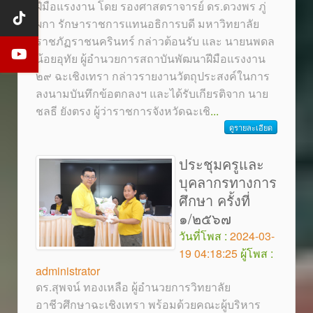
ฝีมือแรงงาน โดย รองศาสตราจารย์ ดร.ดวงพร ภู่
ผกา รักษาราชการแทนอธิการบดี มหาวิทยาลัย
ราชภัฏราชนครินทร์ กล่าวต้อนรับ และ นายนพดล
น้อยอุทัย ผู้อำนวยการสถาบันพัฒนาฝีมือแรงงาน
๒๙ ฉะเชิงเทรา กล่าวรายงานวัตถุประสงค์ในการ
ลงนามบันทึกข้อตกลงฯ และได้รับเกียรติจาก นาย
ชลธี ยังตรง ผู้ว่าราชการจังหวัดฉะเชิ
...
ดูรายละเอียด
ประชุมครูและ
บุคลากรทางการ
ศึกษา ครั้งที่
๑/๒๕๖๗
วันที่โพส :
2024-03-
19 04:18:25
ผู้โพส :
administrator
ดร.สุพจน์ ทองเหลือ ผู้อำนวยการวิทยาลัย
อาชีวศึกษาฉะเชิงเทรา พร้อมด้วยคณะผู้บริหาร