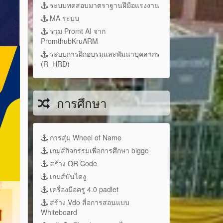
ระบบทดสอบมาตราฐานฝึมือแรงงาน
MA ระบบ
รวม Promt AI จาก
PromthubKruARM
ระบบการฝึกอบรมและพัมนาบุคลากร
(R_HRD)
การศึกษา
การสุ่ม Wheel of Name
เกมส์กิจกรรมเพื่อการศึกษา biggo
สร้าง QR Code
เกมส์บันไดงู
เครื่องมือครู 4.0 padlet
สร้าง Vdo สื่อการสอนแบบ
Whiteboard