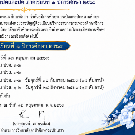
m 9
Item 10
Item 11
Item 12
Item 13
Item 14
Item 15
Item 16
Item 17
Item 18
Item 19
Item 20
Item 21
It
Item 24
Item 25
Item 26
Item 27
Item 28