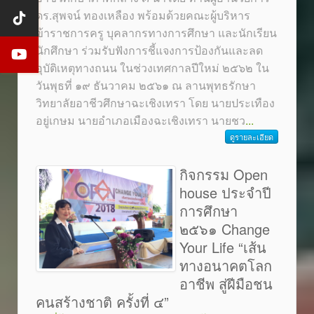
ดร.สุพจน์ ทองเหลือง พร้อมด้วยคณะผู้บริหาร
ข้าราชการครู บุคลากรทางการศึกษา และนักเรียน
นักศึกษา ร่วมรับฟังการชี้แจงการป้องกันและลด
อุบัติเหตุทางถนน ในช่วงเทศกาลปีใหม่ ๒๕๖๒ ใน
วันพุธที่ ๑๙ ธันวาคม ๒๕๖๑ ณ ลานพุทธรักษา
วิทยาลัยอาชีวศึกษาฉะเชิงเทรา โดย นายประเทือง
อยู่เกษม นายอำเภอเมืองฉะเชิงเทรา นายชว
...
ดูรายละเอียด
กิจกรรม Open
house ประจำปี
การศึกษา
๒๕๖๑ Change
Your Life “เส้น
ทางอนาคตโลก
อาชีพ สู่ฝีมือชน
คนสร้างชาติ ครั้งที่ ๔”