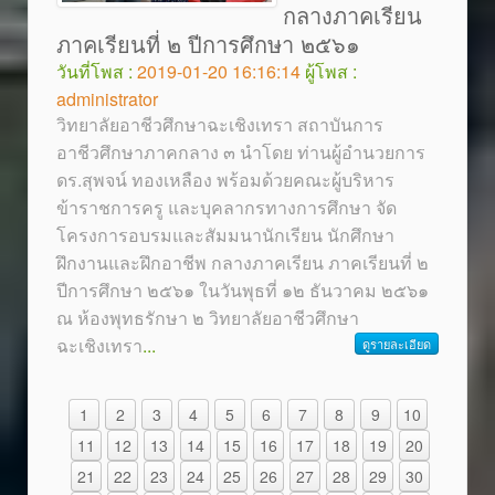
กลางภาคเรียน
ภาคเรียนที่ ๒ ปีการศึกษา ๒๕๖๑
วันที่โพส :
2019-01-20 16:16:14
ผู้โพส :
administrator
วิทยาลัยอาชีวศึกษาฉะเชิงเทรา สถาบันการ
อาชีวศึกษาภาคกลาง ๓ นำโดย ท่านผู้อำนวยการ
ดร.สุพจน์ ทองเหลือง พร้อมด้วยคณะผู้บริหาร
ข้าราชการครู และบุคลากรทางการศึกษา จัด
โครงการอบรมและสัมมนานักเรียน นักศึกษา
ฝึกงานและฝึกอาชีพ กลางภาคเรียน ภาคเรียนที่ ๒
ปีการศึกษา ๒๕๖๑ ในวันพุธที่ ๑๒ ธันวาคม ๒๕๖๑
ณ ห้องพุทธรักษา ๒ วิทยาลัยอาชีวศึกษา
ฉะเชิงเทรา
...
ดูรายละเอียด
1
2
3
4
5
6
7
8
9
10
11
12
13
14
15
16
17
18
19
20
21
22
23
24
25
26
27
28
29
30