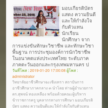
มอบเกียรติบัตร
แสดง ความยินดี
และให้กำลังใจ
กับตัวแทน
นักเรียน
นักศึกษา จาก
การแข่งขันทักษะวิชาชีพ และทักษะวิชา
พื้นฐาน การประชุมองค์การนักวิชาชีพ
ในอนาคตแห่งประเทศไทย ระดับภาค
ภาคตะวันออกและกรุงเทพมหานคร ป
วันที่โพส :
2019-01-20 17:00:08
ผู้โพส :
administrator
วิทยาลัยอาชีวศึกษาฉะเชิงเทรา สถาบันการ
อาชีวศึกษาภาคกลาง ๓ นำโดย ท่านผู้อำนวยการ
ดร.สุพจน์ ทองเหลือง พร้อมด้วยคณะผู้บริหาร
ข้าราชการครู บุคลากรทางการศึกษา มอบเกียรติ
บัตร แสดง ความยินดีและให้กำลังใจกับตัวแทน