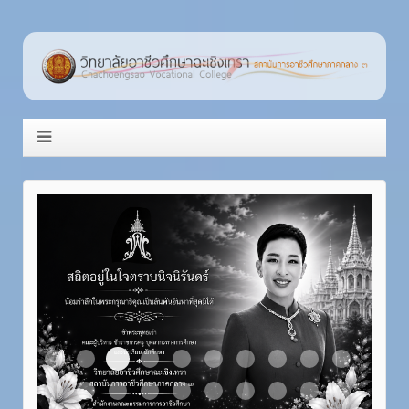
Item 3
Item 1
Item 2
Item 4
Item 5
Item 6
Item 7
Item 8
Item 9
Item 10
Item 11
Item 12
Item 13
Item 14
Item 15
Item 16
Item 17
Item 18
Item 19
Item 20