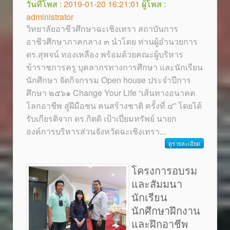
วันที่โพส :
2019-01-20 16:21:01
ผู้โพส :
administrator
วิทยาลัยอาชีวศึกษาฉะเชิงเทรา สถาบันการ
อาชีวศึกษาภาคกลาง ๓ นำโดย ท่านผู้อำนวยการ
ดร.สุพจน์ ทองเหลือง พร้อมด้วยคณะผู้บริหาร
ข้าราชการครู บุคลากรทางการศึกษา และนักเรียน
นักศึกษา จัดกิจกรรม Open house ประจำปีการ
ศึกษา ๒๕๖๑ Change Your Life “เส้นทางอนาคต
โลกอาชีพ สู่ฝีมือชน คนสร้างชาติ ครั้งที่ ๔” โดยได้
รับเกียรติจาก ดร.กิตติ เป้าเปี่ยมทรัพย์ นายก
องค์การบริหารส่วนจังหวัดฉะเชิงเทรา
...
ดูรายละเอียด
โครงการอบรม
และสัมมนา
นักเรียน
นักศึกษาฝึกงาน
และฝึกอาชีพ