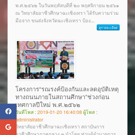
พ.ศ.๒๕๖๒ ในวันพฤหัสบดีที่ ๒๐ พฤศจิกายน ๒๕๖๑
ณ วิทยาลัยอาชีวศึกษาฉะเชิงเทรา ได้รับความร่วม
มือจาก ขนส่งจังหวัดฉะเชิงเทรา ป้อง
...
ดูรายละเอียด
โครงการ“รณรงค์ป้องกันและลดอุบัติเหตุ
ทางถนนภายในสถานศึกษา”ช่วงก่อน
เทศกาลปีใหม่ พ.ศ.๒๕๖๒
วันที่โพส :
2019-01-20 16:40:08
ผู้โพส :
administrator
วิทยาลัยอาชีวศึกษาฉะเชิงเทรา สถาบันการ
อาชีวศึกษาภาคกลาง ๓ นำโดย ท่านผู้อำนวยการ