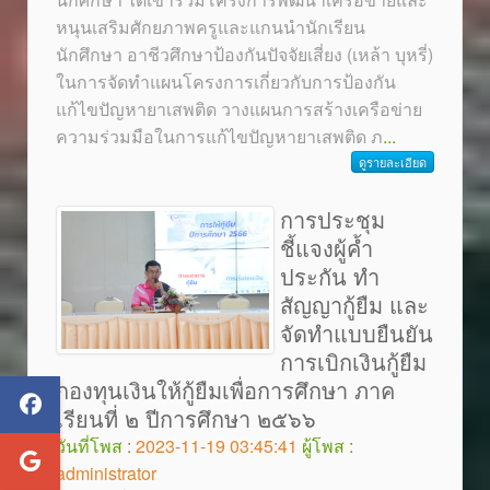
หนุนเสริมศักยภาพครูและแกนนำนักเรียน
นักศึกษา อาชีวศึกษาป้องกันปัจจัยเสี่ยง (เหล้า บุหรี่)
ในการจัดทำแผนโครงการเกี่ยวกับการป้องกัน
แก้ไขปัญหายาเสพติด วางแผนการสร้างเครือข่าย
ความร่วมมือในการแก้ไขปัญหายาเสพติด ภ
...
ดูรายละเอียด
การประชุม
ชี้แจงผู้ค้ำ
ประกัน ทำ
สัญญากู้ยืม และ
จัดทำแบบยืนยัน
การเบิกเงินกู้ยืม
กองทุนเงินให้กู้ยืมเพื่อการศึกษา ภาค
เรียนที่ ๒ ปีการศึกษา ๒๕๖๖
วันที่โพส :
2023-11-19 03:45:41
ผู้โพส :
administrator