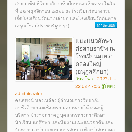
สายอาชีพ ที่วิทยาลัยอาชีวศึกษาฉะเชิงเทรา ในวัน
ที่ ๒๒ พฤศจิกายน ๒๕๖๖ ณ โรงเรียนวัดบางกระ
เจ็ด โรงเรียนวัดนาเหล่าบก และโรงเรียนวัดต้นตาล
(อรุณโรจน์ประชารัฐบำรุง)
...
ดูรายละเอียด
แนะแนวศึกษา
ต่อสายอาชีพ ณ
โรงเรียนสุเหร่า
คลองใหญ่
(อนุกูลศึกษา)
วันที่โพส :
2023-11-
22 02:47:55
ผู้โพส :
administrator
ดร.สุพจน์ ทองเหลือง ผู้อำนวยการวิทยาลัย
อาชีวศึกษาฉะเชิงเทรา มอบหมายให้ คณะผู้
บริหาร ข้าราชการครู บุคลากรทางการศึกษา
นักเรียน นักศึกษา และทีมงานแนะแนวอาชีพและ
จัดหางาน เข้าแนะแนวการศึกษา เพื่อเข้าศึกษาต่อ