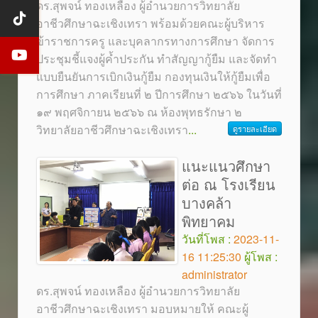
ดร.สุพจน์ ทองเหลือง ผู้อำนวยการวิทยาลัย
อาชีวศึกษาฉะเชิงเทรา พร้อมด้วยคณะผู้บริหาร
ข้าราชการครู และบุคลากรทางการศึกษา จัดการ
ประชุมชี้แจงผู้ค้ำประกัน ทำสัญญากู้ยืม และจัดทำ
แบบยืนยันการเบิกเงินกู้ยืม กองทุนเงินให้กู้ยืมเพื่อ
การศึกษา ภาคเรียนที่ ๒ ปีการศึกษา ๒๕๖๖ ในวันที่
๑๙ พฤศจิกายน ๒๕๖๖ ณ ห้องพุทธรักษา ๒
วิทยาลัยอาชีวศึกษาฉะเชิงเทรา
...
ดูรายละเอียด
แนะแนวศึกษา
ต่อ ณ โรงเรียน
บางคล้า
พิทยาคม
วันที่โพส :
2023-11-
16 11:25:30
ผู้โพส :
administrator
ดร.สุพจน์ ทองเหลือง ผู้อำนวยการวิทยาลัย
อาชีวศึกษาฉะเชิงเทรา มอบหมายให้ คณะผู้