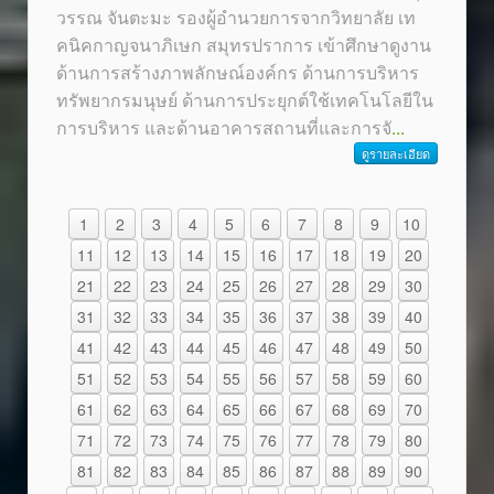
วรรณ จันตะมะ รองผู้อำนวยการจากวิทยาลัย เท
คนิคกาญจนาภิเษก สมุทรปราการ เข้าศึกษาดูงาน
ด้านการสร้างภาพลักษณ์องค์กร ด้านการบริหาร
ทรัพยากรมนุษย์ ด้านการประยุกต์ใช้เทคโนโลยีใน
การบริหาร และด้านอาคารสถานที่และการจั
...
ดูรายละเอียด
1
2
3
4
5
6
7
8
9
10
11
12
13
14
15
16
17
18
19
20
21
22
23
24
25
26
27
28
29
30
31
32
33
34
35
36
37
38
39
40
41
42
43
44
45
46
47
48
49
50
51
52
53
54
55
56
57
58
59
60
61
62
63
64
65
66
67
68
69
70
71
72
73
74
75
76
77
78
79
80
81
82
83
84
85
86
87
88
89
90