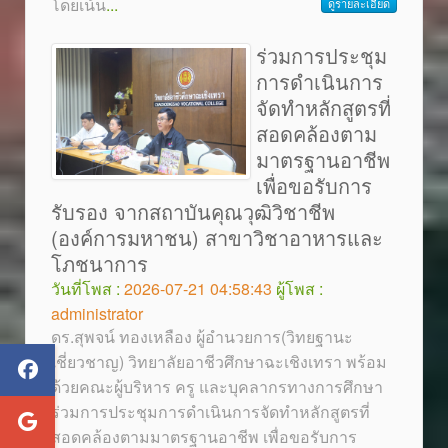
โดยเน้น
...
ดูรายละเอียด
ร่วมการประชุม
การดำเนินการ
จัดทำหลักสูตรที่
สอดคล้องตาม
มาตรฐานอาชีพ
เพื่อขอรับการ
รับรอง จากสถาบันคุณวุฒิวิชาชีพ
(องค์การมหาชน) สาขาวิชาอาหารและ
โภชนาการ
วันที่โพส :
2026-07-21 04:58:43
ผู้โพส :
administrator
ดร.สุพจน์ ทองเหลือง ผู้อำนวยการ(วิทยฐานะ
เชี่ยวชาญ) วิทยาลัยอาชีวศึกษาฉะเชิงเทรา พร้อม
ด้วยคณะผู้บริหาร ครู และบุคลากรทางการศึกษา
ร่วมการประชุมการดำเนินการจัดทำหลักสูตรที่
สอดคล้องตามมาตรฐานอาชีพ เพื่อขอรับการ