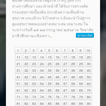
๒๕๖๙ เพื่อส่งเสริมให้ผู้บริหาร ครู บุคลากร
ทางการศึกษา และเจ้าหน้าที่ ได้รับการตรวจคัด
กรองสุขภาพเบื้องต้น ประเมินความเสี่ยงด้าน
สุขภาพ และเฝ้าระวังโรคต่าง ๆ อันจะนำไปสู่การ
ดูแลสุขภาพตนเองอย่างเหมาะสม เหมาะสม ใน
ระหว่างวันที่ ๑๕-๑๗ กรกฎาคม ๒๕๖๙ ณ วิทยาลัย
อาชีวศึกษาฉะเชิงเทรา
...
ดูรายละเอียด
1
2
3
4
5
6
7
8
9
10
11
12
13
14
15
16
17
18
19
20
21
22
23
24
25
26
27
28
29
30
31
32
33
34
35
36
37
38
39
40
41
42
43
44
45
46
47
48
49
50
51
52
53
54
55
56
57
58
59
60
61
62
63
64
65
66
67
68
69
70
71
72
73
74
75
76
77
78
79
80
81
82
83
84
85
86
87
88
89
90