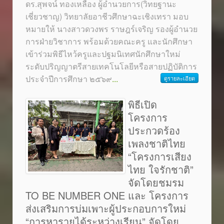
ดร.สุพจน์ ทองเหลือง ผู้อำนวยการ(วิทยฐานะ
เชี่ยวชาญ) วิทยาลัยอาชีวศึกษาฉะเชิงเทรา มอบ
หมายให้ นางสาวดวงพร ราษฎร์เจริญ รองผู้อำนวย
การฝ่ายวิชาการ พร้อมด้วยคณะครู และนักศึกษา
เข้าร่วมพิธีไหว้ครูและปฐมนิเทศนักศึกษาใหม่
ระดับปริญญาตรีสายเทคโนโลยีหรือสายปฏิบัติการ
ประจำปีการศึกษา ๒๕๖๙
...
ดูรายละเอียด
พิธีเปิด
โครงการ
ประกวดร้อง
เพลงชาติไทย
“โครงการเสียง
ไทย ใจรักชาติ”
จัดโดยชมรม
TO BE NUMBER ONE และ โครงการ
ส่งเสริมการบ่มเพาะผู้ประกอบการใหม่
“การหารายได้ระหว่างเรียน” จัดโดย