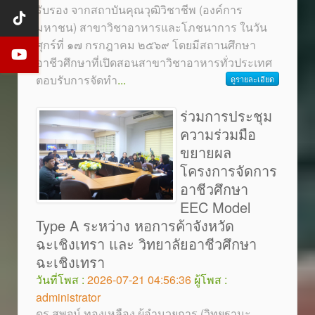
รับรอง จากสถาบันคุณวุฒิวิชาชีพ (องค์การ
มหาชน) สาขาวิชาอาหารและโภชนาการ ในวัน
ศุกร์ที่ ๑๗ กรกฎาคม ๒๕๖๙ โดยมีสถานศึกษา
อาชีวศึกษาที่เปิดสอนสาขาวิชาอาหารทั่วประเทศ
ตอบรับการจัดทำ
...
ดูรายละเอียด
ร่วมการประชุม
ความร่วมมือ
ขยายผล
โครงการจัดการ
อาชีวศึกษา
EEC Model
Type A ระหว่าง หอการค้าจังหวัด
ฉะเชิงเทรา และ วิทยาลัยอาชีวศึกษา
ฉะเชิงเทรา
วันที่โพส :
2026-07-21 04:56:36
ผู้โพส :
administrator
ดร.สุพจน์ ทองเหลือง ผู้อำนวยการ (วิทยฐานะ