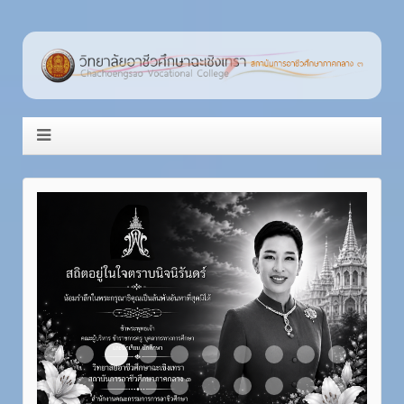
Item 3
Item 1
Item 2
Item 4
Item 5
Item 6
Item 7
Item 8
Item 9
Item 10
Item 11
Item 12
Item 13
Item 14
Item 15
Item 16
Item 17
Item 18
Item 19
Item 20