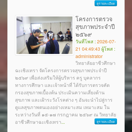
ดูรายละเอียด
โครงการตรวจ
สุขภาพประจำปี
๒๕๖๙
วันที่โพส :
2026-07-
21 04:49:43
ผู้โพส :
administrator
วิทยาลัยอาชีวศึกษา
ฉะเชิงเทรา จัดโครงการตรวจสุขภาพประจำปี
๒๕๖๙ เพื่อส่งเสริมให้ผู้บริหาร ครู บุคลากร
ทางการศึกษา และเจ้าหน้าที่ ได้รับการตรวจคัด
กรองสุขภาพเบื้องต้น ประเมินความเสี่ยงด้าน
สุขภาพ และเฝ้าระวังโรคต่าง ๆ อันจะนำไปสู่การ
ดูแลสุขภาพตนเองอย่างเหมาะสม เหมาะสม ใน
ระหว่างวันที่ ๑๕-๑๗ กรกฎาคม ๒๕๖๙ ณ วิทยาลัย
อาชีวศึกษาฉะเชิงเทรา
...
ดูรายละเอียด