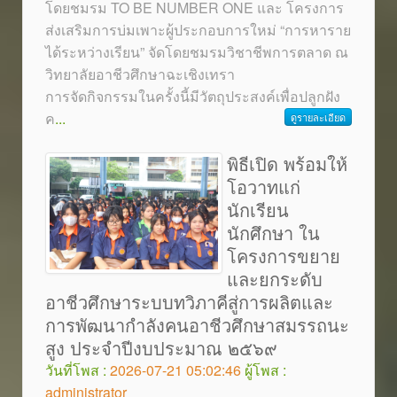
โดยชมรม TO BE NUMBER ONE และ โครงการ
ส่งเสริมการบ่มเพาะผู้ประกอบการใหม่ “การหาราย
ได้ระหว่างเรียน” จัดโดยชมรมวิชาชีพการตลาด ณ
วิทยาลัยอาชีวศึกษาฉะเชิงเทรา
การจัดกิจกรรมในครั้งนี้มีวัตถุประสงค์เพื่อปลูกฝัง
ค
...
ดูรายละเอียด
พิธีเปิด พร้อมให้
โอวาทแก่
นักเรียน
นักศึกษา ใน
โครงการขยาย
และยกระดับ
อาชีวศึกษาระบบทวิภาคีสู่การผลิตและ
การพัฒนากำลังคนอาชีวศึกษาสมรรถนะ
สูง ประจำปีงบประมาณ ๒๕๖๙
วันที่โพส :
2026-07-21 05:02:46
ผู้โพส :
administrator