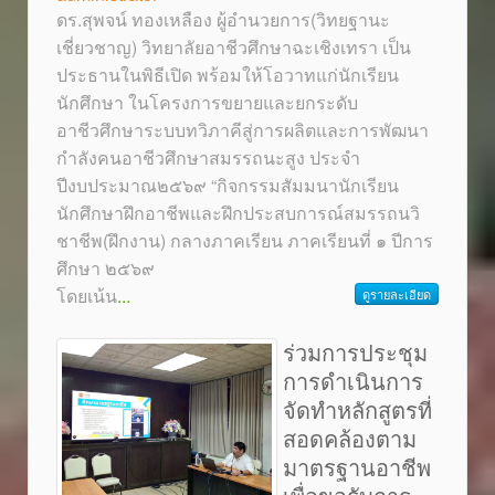
ดร.สุพจน์ ทองเหลือง ผู้อำนวยการ(วิทยฐานะ
เชี่ยวชาญ) วิทยาลัยอาชีวศึกษาฉะเชิงเทรา เป็น
ประธานในพิธีเปิด พร้อมให้โอวาทแก่นักเรียน
นักศึกษา ในโครงการขยายและยกระดับ
อาชีวศึกษาระบบทวิภาคีสู่การผลิตและการพัฒนา
กำลังคนอาชีวศึกษาสมรรถนะสูง ประจำ
ปีงบประมาณ๒๕๖๙ “กิจกรรมสัมมนานักเรียน
นักศึกษาฝึกอาชีพและฝึกประสบการณ์สมรรถนวิ
ชาชีพ(ฝึกงาน) กลางภาคเรียน ภาคเรียนที่ ๑ ปีการ
ศึกษา ๒๕๖๙
โดยเน้น
...
ดูรายละเอียด
ร่วมการประชุม
การดำเนินการ
จัดทำหลักสูตรที่
สอดคล้องตาม
มาตรฐานอาชีพ