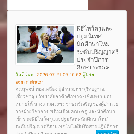
พิธีไหว้ครูและ
ปฐมนิเทศ
นักศึกษาใหม่
ระดับปริญญาตรี
ประจำปีการ
ศึกษา ๒๕๖๙
วันที่โพส :
2026-07-21 05:15:52
ผู้โพส :
administrator
ดร.สุพจน์ ทองเหลือง ผู้อำนวยการ(วิทยฐานะ
เชี่ยวชาญ) วิทยาลัยอาชีวศึกษาฉะเชิงเทรา มอบ
หมายให้ นางสาวดวงพร ราษฎร์เจริญ รองผู้อำนวย
การฝ่ายวิชาการ พร้อมด้วยคณะครู และนักศึกษา
เข้าร่วมพิธีไหว้ครูและปฐมนิเทศนักศึกษาใหม่
ระดับปริญญาตรีสายเทคโนโลยีหรือสายปฏิบัติการ
ประจำปีการศึกษา ๒๕๖๙
...
ดูรายละเอียด