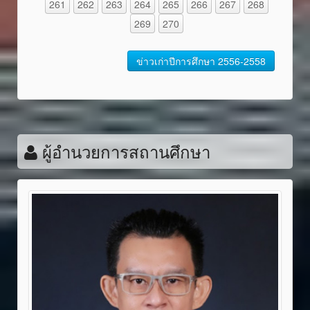
261
262
263
264
265
266
267
268
269
270
ข่าวเก่าปีการศึกษา 2556-2558
ผู้อำนวยการสถานศึกษา