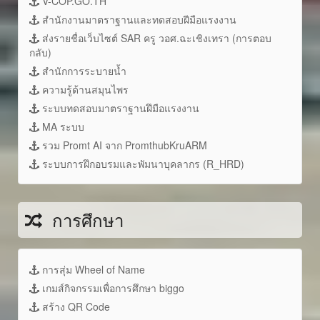
V-COP.GO.TH
สำนักงานมาตราฐานและทดสอบฝีมือแรงงาน
ส่งรายชื่อเว็บไซต์ SAR ครู วอศ.ฉะเชิงเทรา (การตอบ
กลับ)
สำนักการระบายน้ำ
ความรู้ด้านสมุนไพร
ระบบทดสอบมาตราฐานฝึมือแรงงาน
MA ระบบ
รวม Promt AI จาก PromthubKruARM
ระบบการฝึกอบรมและพัมนาบุคลากร (R_HRD)
การศึกษา
การสุ่ม Wheel of Name
เกมส์กิจกรรมเพื่อการศึกษา biggo
สร้าง QR Code