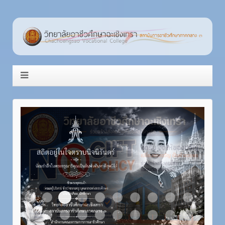
Item 3
Item 1
Item 2
Item 4
Item 5
Item 6
Item 7
Item 8
Item 9
Item 10
Item 11
Item 12
Item 13
Item 14
Item 15
Item 16
Item 17
Item 18
Item 19
Item 20