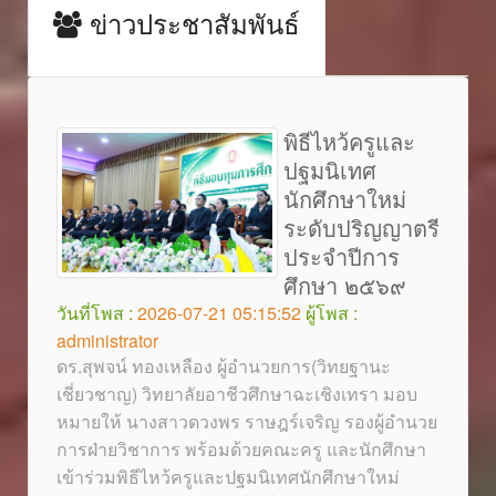
ข่าวประชาสัมพันธ์
พิธีไหว้ครูและ
ปฐมนิเทศ
นักศึกษาใหม่
ระดับปริญญาตรี
ประจำปีการ
ศึกษา ๒๕๖๙
วันที่โพส :
2026-07-21 05:15:52
ผู้โพส :
administrator
ดร.สุพจน์ ทองเหลือง ผู้อำนวยการ(วิทยฐานะ
เชี่ยวชาญ) วิทยาลัยอาชีวศึกษาฉะเชิงเทรา มอบ
หมายให้ นางสาวดวงพร ราษฎร์เจริญ รองผู้อำนวย
การฝ่ายวิชาการ พร้อมด้วยคณะครู และนักศึกษา
เข้าร่วมพิธีไหว้ครูและปฐมนิเทศนักศึกษาใหม่