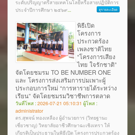
ระดับปริญญาตรีสายเทคโนโลยีหรือสายปฏิบัติการ
ประจำปีการศึกษา ๒๕๖๙
...
ดูรายละเอียด
พิธีเปิด
โครงการ
ประกวดร้อง
เพลงชาติไทย
“โครงการเสียง
ไทย ใจรักชาติ”
จัดโดยชมรม TO BE NUMBER ONE
และ โครงการส่งเสริมการบ่มเพาะผู้
ประกอบการใหม่ “การหารายได้ระหว่าง
เรียน” จัดโดยชมรมวิชาชีพการตลาด
วันที่โพส :
2026-07-21 05:10:31
ผู้โพส :
administrator
ดร.สุพจน์ ทองเหลือง ผู้อำนวยการ (วิทยฐานะ
เชี่ยวชาญ) วิทยาลัยอาชีวศึกษาฉะเชิงเทรา ให้
เกียรติเป็นประธานในพิธีเปิด โครงการประกวดร้อง