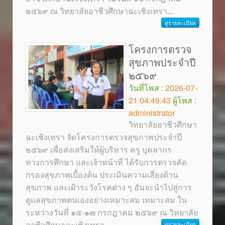
๒๕๖๙ ณ วิทยาลัยอาชีวศึกษาฉะเชิงเทรา
...
ดูรายละเอียด
โครงการตรวจ
สุขภาพประจำปี
๒๕๖๙
วันที่โพส :
2026-07-
21 04:49:43
ผู้โพส :
administrator
วิทยาลัยอาชีวศึกษา
ฉะเชิงเทรา จัดโครงการตรวจสุขภาพประจำปี
๒๕๖๙ เพื่อส่งเสริมให้ผู้บริหาร ครู บุคลากร
ทางการศึกษา และเจ้าหน้าที่ ได้รับการตรวจคัด
กรองสุขภาพเบื้องต้น ประเมินความเสี่ยงด้าน
สุขภาพ และเฝ้าระวังโรคต่าง ๆ อันจะนำไปสู่การ
ดูแลสุขภาพตนเองอย่างเหมาะสม เหมาะสม ใน
ระหว่างวันที่ ๑๕-๑๗ กรกฎาคม ๒๕๖๙ ณ วิทยาลัย
อาชีวศึกษาฉะเชิงเทรา
...
ดูรายละเอียด