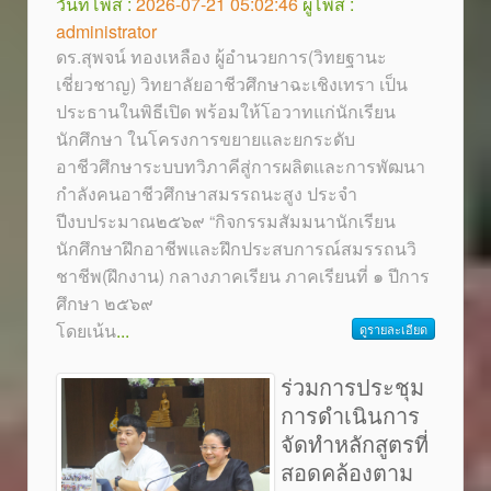
วันที่โพส :
2026-07-21 05:02:46
ผู้โพส :
administrator
ดร.สุพจน์ ทองเหลือง ผู้อำนวยการ(วิทยฐานะ
เชี่ยวชาญ) วิทยาลัยอาชีวศึกษาฉะเชิงเทรา เป็น
ประธานในพิธีเปิด พร้อมให้โอวาทแก่นักเรียน
นักศึกษา ในโครงการขยายและยกระดับ
อาชีวศึกษาระบบทวิภาคีสู่การผลิตและการพัฒนา
กำลังคนอาชีวศึกษาสมรรถนะสูง ประจำ
ปีงบประมาณ๒๕๖๙ “กิจกรรมสัมมนานักเรียน
นักศึกษาฝึกอาชีพและฝึกประสบการณ์สมรรถนวิ
ชาชีพ(ฝึกงาน) กลางภาคเรียน ภาคเรียนที่ ๑ ปีการ
ศึกษา ๒๕๖๙
โดยเน้น
...
ดูรายละเอียด
ร่วมการประชุม
การดำเนินการ
จัดทำหลักสูตรที่
สอดคล้องตาม