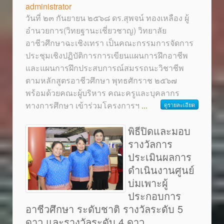
administrator
วันที่ ๒๓ กันยายน ๒๕๖๘ ดร.สุพจน์ ทองเหลือง ผู้
อำนวยการ(วิทยฐานะเชี่ยวชาญ) วิทยาลัย
อาชีวศึกษาฉะเชิงเทรา เป็นคณะกรรมการจัดการ
ประชุมเชิงปฏิบัติการการเขียนแผนการฝึกอาชีพ
และแผนการฝึกประสบการณ์สมรรถนะวิชาชีพ
ตามหลักสูตรอาชีวศึกษา พุทธศักราช ๒๕๖๗
พร้อมด้วยคณะผู้บริหาร คณะครูและบุคลากร
ทางการศึกษา เข้าร่วมโครงการฯ
...
ดูรายละเอียด
พิธีปิดและมอบ
รางวัลการ
ประเมินผลการ
ดำเนินงานศูนย์
บ่มเพาะผู้
ประกอบการ
อาชีวศึกษา ระดับชาติ รางวัลระดับ 5
ดาว และรางวัลระดับ 4 ดาว