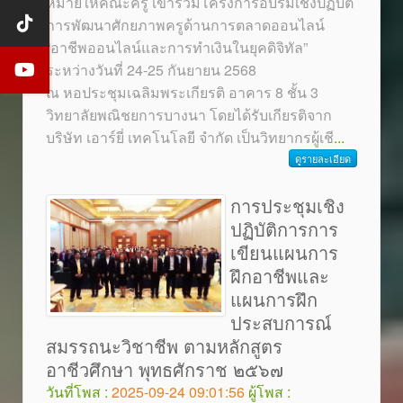
หมายให้คณะครู เข้าร่วมโครงการอบรมเชิงปฏิบัติ
การพัฒนาศักยภาพครูด้านการตลาดออนไลน์
“อาชีพออนไลน์และการทำเงินในยุคดิจิทัล”
ระหว่างวันที่ 24-25 กันยายน 2568
ณ หอประชุมเฉลิมพระเกียรติ อาคาร 8 ชั้น 3
วิทยาลัยพณิชยการบางนา โดยได้รับเกียรติจาก
บริษัท เอาร์ยี่ เทคโนโลยี จำกัด เป็นวิทยากรผู้เชี
...
ดูรายละเอียด
การประชุมเชิง
ปฏิบัติการการ
เขียนแผนการ
ฝึกอาชีพและ
แผนการฝึก
ประสบการณ์
สมรรถนะวิชาชีพ ตามหลักสูตร
อาชีวศึกษา พุทธศักราช ๒๕๖๗
วันที่โพส :
2025-09-24 09:01:56
ผู้โพส :