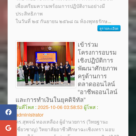
เพื่อเตรียมความพร้อมการปฏิบัติงานอย่างมี
ประสิทธิภาพ
ในวันที่ ๒๕ กันยายน ๒๕๖๘ ณ ห้องพุทธรักษ
...
ดูรายละเอียด
เข้าร่วม
โครงการอบรม
เชิงปฏิบัติการ
พัฒนาศักยภาพ
ครูด้านการ
ตลาดออนไลน์
“อาชีพออนไลน์
และการทำเงินในยุคดิจิทัล”
วันที่โพส :
2025-10-06 03:58:53
ผู้โพส :
administrator
ดร.สุพจน์ ทองเหลือง ผู้อำนวยการ (วิทยฐานะ
เชี่ยวชาญ) วิทยาลัยอาชีวศึกษาฉะเชิงเทรา มอบ