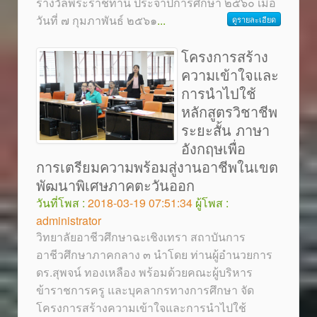
รางวัลพระราชทาน ประจำปีการศึกษา ๒๕๖๐ เมื่อ
วันที่ ๗ กุมภาพันธ์ ๒๕๖๑
...
ดูรายละเอียด
โครงการสร้าง
ความเข้าใจและ
การนำไปใช้
หลักสูตรวิชาชีพ
ระยะสั้น ภาษา
อังกฤษเพื่อ
การเตรียมความพร้อมสู่งานอาชีพในเขต
พัฒนาพิเศษภาคตะวันออก
วันที่โพส :
2018-03-19 07:51:34
ผู้โพส :
administrator
วิทยาลัยอาชีวศึกษาฉะเชิงเทรา สถาบันการ
อาชีวศึกษาภาคกลาง ๓ นำโดย ท่านผู้อำนวยการ
ดร.สุพจน์ ทองเหลือง พร้อมด้วยคณะผู้บริหาร
ข้าราชการครู และบุคลากรทางการศึกษา จัด
โครงการสร้างความเข้าใจและการนำไปใช้