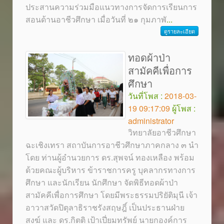
ประสานความร่วมมือแนวทางการจัดการเรียนการ
สอนด้านอาชีวศึกษา เมื่อวันที่ ๒๑ กุมภาพั
...
ดูรายละเอียด
ทอดผ้าป่า
สามัคคีเพื่อการ
ศึกษา
วันที่โพส :
2018-03-
19 09:17:09
ผู้โพส :
administrator
วิทยาลัยอาชีวศึกษา
ฉะเชิงเทรา สถาบันการอาชีวศึกษาภาคกลาง ๓ นำ
โดย ท่านผู้อำนวยการ ดร.สุพจน์ ทองเหลือง พร้อม
ด้วยคณะผู้บริหาร ข้าราชการครู บุคลากรทางการ
ศึกษา และนักเรียน นักศึกษา จัดพิธีทอดผ้าป่า
สามัคคีเพื่อการศึกษา โดยมีพระธรรมปริยัติมุนี เจ้า
อาวาสวัดปิตุลาธิราชรังสฤษฎิ์ เป็นประธานฝ่าย
สงฆ์ และ ดร.กิตติ เป้าเปี่ยมทรัพย์ นายกองค์การ