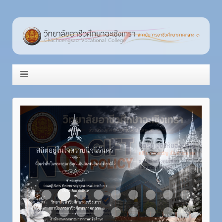
Item 3
Item 1
Item 2
Item 4
Item 5
Item 6
Item 7
Item 8
Item 9
Item 10
Item 11
Item 12
Item 13
Item 14
Item 15
Item 16
Item 17
Item 18
Item 19
Item 20