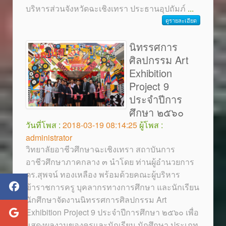
บริหารส่วนจังหวัดฉะเชิงเทรา ประธานอุปถัมภ์
...
ดูรายละเอียด
นิทรรศการ
ศิลปกรรม Art
Exhibition
Project 9
ประจำปีการ
ศึกษา ๒๕๖๐
วันที่โพส :
2018-03-19 08:14:25
ผู้โพส :
administrator
วิทยาลัยอาชีวศึกษาฉะเชิงเทรา สถาบันการ
อาชีวศึกษาภาคกลาง ๓ นำโดย ท่านผู้อำนวยการ
ดร.สุพจน์ ทองเหลือง พร้อมด้วยคณะผู้บริหาร
ข้าราชการครู บุคลากรทางการศึกษา และนักเรียน
นักศึกษาจัดงานนิทรรศการศิลปกรรม Art
Exhibition Project 9 ประจำปีการศึกษา ๒๕๖๐ เพื่อ
แสดงผลงานของครูและนักเรียน นักศึกษา ประเภท