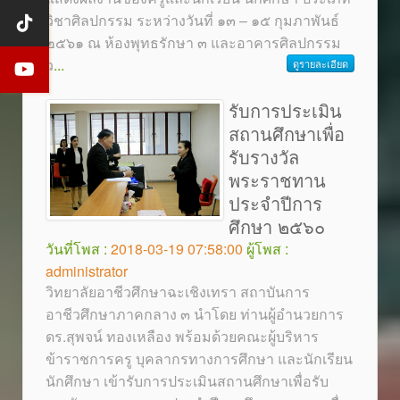
วิชาศิลปกรรม ระหว่างวันที่ ๑๓ – ๑๕ กุมภาพันธ์
๒๕๖๑ ณ ห้องพุทธรักษา ๓ และอาคารศิลปกรรม
ว
...
ดูรายละเอียด
รับการประเมิน
สถานศึกษาเพื่อ
รับรางวัล
พระราชทาน
ประจำปีการ
ศึกษา ๒๕๖๐
วันที่โพส :
2018-03-19 07:58:00
ผู้โพส :
administrator
วิทยาลัยอาชีวศึกษาฉะเชิงเทรา สถาบันการ
อาชีวศึกษาภาคกลาง ๓ นำโดย ท่านผู้อำนวยการ
ดร.สุพจน์ ทองเหลือง พร้อมด้วยคณะผู้บริหาร
ข้าราชการครู บุคลากรทางการศึกษา และนักเรียน
นักศึกษา เข้ารับการประเมินสถานศึกษาเพื่อรับ