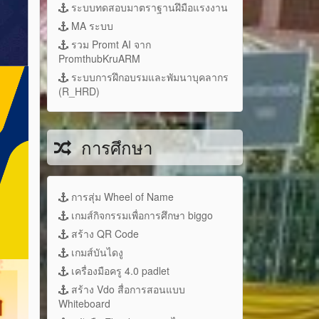
ระบบทดสอบมาตราฐานฝึมือแรงงาน
MA ระบบ
รวม Promt AI จาก
PromthubKruARM
ระบบการฝึกอบรมและพัมนาบุคลากร
(R_HRD)
การศึกษา
การสุ่ม Wheel of Name
เกมส์กิจกรรมเพื่อการศึกษา biggo
สร้าง QR Code
เกมส์บันไดงู
เครื่องมือครู 4.0 padlet
สร้าง Vdo สื่อการสอนแบบ
Whiteboard