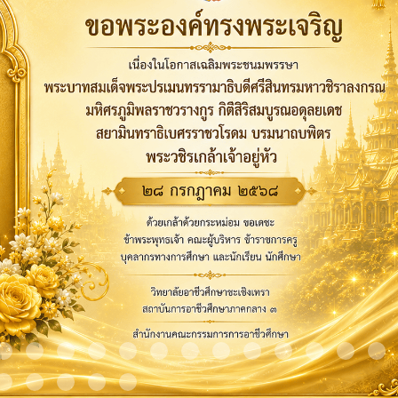
m 9
Item 10
Item 11
Item 12
Item 13
Item 14
Item 15
Item 16
Item 17
Item 18
Item 19
Item 20
Item 21
It
Item 24
Item 25
Item 26
Item 27
Item 28