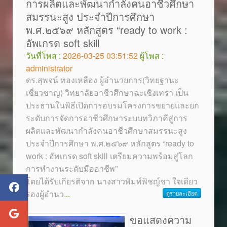
การผลิตและพัฒนากำลังคนอาชีวศึกษา
สมรรนะสูง ประจำปีการศึกษา
พ.ศ.๒๕๖๙ หลักสูตร “ready to work :
อัพเกรด soft skill
วันที่โพส :
2026-03-25 03:51:52
ผู้โพส :
administrator
ดร.สุพจน์ ทองเหลือง ผู้อำนวยการ(วิทยฐานะ
เชี่ยวชาญ) วิทยาลัยอาชีวศึกษาฉะเชิงเทรา เป็น
ประธานในพิธีเปิดการอบรมโครงการขยายและยก
ระดับการจัดการอาชีวศึกษาระบบทวิภาคีสู่การ
ผลิตและพัฒนากำลังคนอาชีวศึกษาสมรรนะสูง
ประจำปีการศึกษา พ.ศ.๒๕๖๙ หลักสูตร “ready to
work : อัพเกรด soft skill เตรียมความพร้อมสู่โลก
การทำงานระดับมืออาชีพ”
โดยได้รับเกียรติจาก นางสาวพิมพ์พิชญ์ชา ใจเดียว
รองผู้อำนว
...
ดูรายละเอียด
ขอแสดงความ