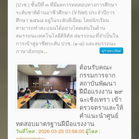
(ปวช.) ชั้นปีที่ ๓ ที่มีผลการทดสอบทางการศึกษา
ระดับชาติด้านอาชีวศึกษา (V-Net) ประจำปีการ
ศึกษา ๒๕๖๘ อยู่ในระดับดีเยี่ยม โดยนักเรียน
สามารถทำคะแนนได้อย่างโดดเด่นในด้าน
สมรรถนะเทคโนโลยีดิจิทัล สมรรถนะที่จำเป็นใน
การเข้าสู่อาชีพระดับ ปวช. (๑-๘) และสมรรถนะ
ภาษาอังกฤษ
...
ดูรายละเอียด
ต้อนรับคณะ
กรรมการจาก
สถาบันพัฒนา
ฝีมือแรงงาน ๒๙
ฉะเชิงเทรา เข้า
ตรวจตราและให้
คำแนะนำศูนย์
ทดสอบมาตรฐานฝีมือแรงงาน
วันที่โพส :
2026-03-25 03:56:00
ผู้โพส :
administrator