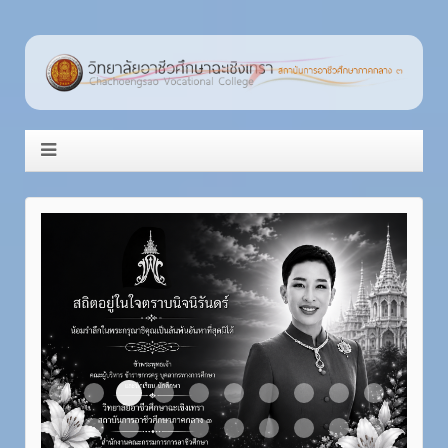
Item 3
Item 1
Item 2
Item 4
Item 5
Item 6
Item 7
Item 8
Item 9
Item 10
Item 11
Item 12
Item 13
Item 14
Item 15
Item 16
Item 17
Item 18
Item 19
Item 20