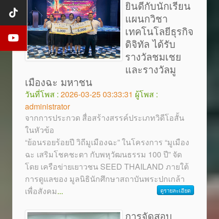
ยินดีกับนักเรียน
แผนกวิชา
เทคโนโลยีธุรกิจ
ดิจิทัล ได้รับ
รางวัลชมเชย
และรางวัลมู
เมืองฉะ มหาชน
วันที่โพส :
2026-03-25 03:33:31
ผู้โพส :
administrator
จากการประกวด สื่อสร้างสรรค์ประเภทวิดีโอสั้น
ในหัวข้อ
“ย้อนรอยร้อยปี วิถีมูเมืองฉะ” ในโครงการ “มูเมือง
ฉะ เสริมโชคชะตา กับพหุวัฒนธรรม 100 ปี” จัด
โดย เครือข่ายเยาวชน SEED THAILAND ภายใต้
การดูแลของ มูลนิธินักศึกษาสถาบันพระปกเกล้า
เพื่อสังคม
...
ดูรายละเอียด
การจัดสอบ