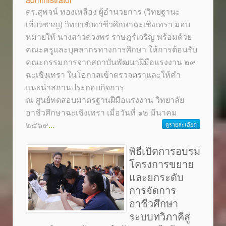
ดร.สุพจน์ ทองเหลือง ผู้อำนวยการ (วิทยฐานะ
เชี่ยวชาญ) วิทยาลัยอาชีวศึกษาฉะเชิงเทรา มอบ
หมายให้ นางสาวดวงพร ราษฎร์เจริญ พร้อมด้วย
คณะครูและบุคลากรทางการศึกษา ให้การต้อนรับ
คณะกรรมการจากสถาบันพัฒนาฝีมือแรงงาน ๒๙
ฉะเชิงเทรา ในโอกาสเข้าตรวจตราและให้คำ
แนะนำสถานประกอบกิจการ
ณ ศูนย์ทดสอบมาตรฐานฝีมือแรงงาน วิทยาลัย
อาชีวศึกษาฉะเชิงเทรา เมื่อวันที่ ๑๒ มีนาคม
๒๕๖๙
...
ดูรายละเอียด
พิธีเปิดการอบรม
โครงการขยาย
และยกระดับ
การจัดการ
อาชีวศึกษา
ระบบทวิภาคีสู่