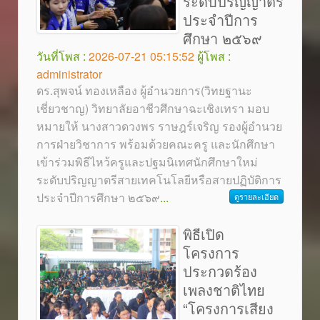
ระดับปริญญาตรี
ประจำปีการ
ศึกษา ๒๕๖๙
วันที่โพส :
2026-07-21 05:15:52
ผู้โพส :
administrator
ดร.สุพจน์ ทองเหลือง ผู้อำนวยการ(วิทยฐานะ
เชี่ยวชาญ) วิทยาลัยอาชีวศึกษาฉะเชิงเทรา มอบ
หมายให้ นางสาวดวงพร ราษฎร์เจริญ รองผู้อำนวย
การฝ่ายวิชาการ พร้อมด้วยคณะครู และนักศึกษา
เข้าร่วมพิธีไหว้ครูและปฐมนิเทศนักศึกษาใหม่
ระดับปริญญาตรีสายเทคโนโลยีหรือสายปฏิบัติการ
ประจำปีการศึกษา ๒๕๖๙
...
ดูรายละเอียด
พิธีเปิด
โครงการ
ประกวดร้อง
เพลงชาติไทย
“โครงการเสียง