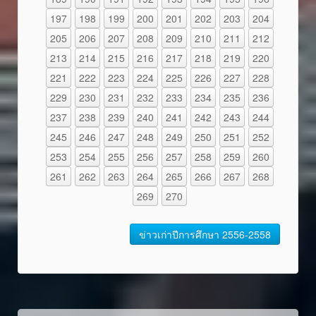
197
198
199
200
201
202
203
204
205
206
207
208
209
210
211
212
213
214
215
216
217
218
219
220
221
222
223
224
225
226
227
228
229
230
231
232
233
234
235
236
237
238
239
240
241
242
243
244
245
246
247
248
249
250
251
252
253
254
255
256
257
258
259
260
261
262
263
264
265
266
267
268
269
270
ข่าวเก่าปีการศึกษา 2556-2558