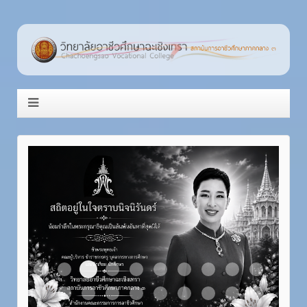
Item 3
Item 1
Item 2
Item 4
Item 5
Item 6
Item 7
Item 8
Item 9
Item 10
Item 11
Item 12
Item 13
Item 14
Item 15
Item 16
Item 17
Item 18
Item 19
Item 20