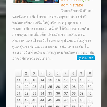
administrator
วิทยาลัยอาชีวศึกษา
ฉะเชิงเทรา จัดโครงการตรวจสุขภาพประจำปี
๒๕๖๙ เพื่อส่งเสริมให้ผู้บริหาร ครู บุคลากร
ทางการศึกษา และเจ้าหน้าที่ ได้รับการตรวจคัด
กรองสุขภาพเบื้องต้น ประเมินความเสี่ยงด้าน
สุขภาพ และเฝ้าระวังโรคต่าง ๆ อันจะนำไปสู่การ
ดูแลสุขภาพตนเองอย่างเหมาะสม เหมาะสม ใน
ระหว่างวันที่ ๑๕-๑๗ กรกฎาคม ๒๕๖๙ ณ วิทยาลัย
อาชีวศึกษาฉะเชิงเทรา
...
ดูรายละเอียด
1
2
3
4
5
6
7
8
9
10
11
12
13
14
15
16
17
18
19
20
21
22
23
24
25
26
27
28
29
30
31
32
33
34
35
36
37
38
39
40
41
42
43
44
45
46
47
48
49
50
51
52
53
54
55
56
57
58
59
60