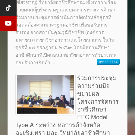
เชี่ยวชาญ) วิทยาลัยอาชีวศึกษาฉะเชิงเทรา พร้อม
ด้วยคณะผู้บริหาร ครู และบุคลากรทางการศึกษา
ร่วมการประชุมการดำเนินการจัดทำหลักสูตรที่
สอดคล้องตามมาตรฐานอาชีพ เพื่อขอรับการ
รับรอง จากสถาบันคุณวุฒิวิชาชีพ (องค์การ
มหาชน) สาขาวิชาอาหารและโภชนาการ ในวัน
ศุกร์ที่ ๑๗ กรกฎาคม ๒๕๖๙ โดยมีสถานศึกษา
อาชีวศึกษาที่เปิดสอนสาขาวิชาอาหารทั่วประเทศ
ตอบรับการจัดทำ
...
ดูรายละเอียด
ร่วมการประชุม
ความร่วมมือ
ขยายผล
โครงการจัดการ
อาชีวศึกษา
EEC Model
Type A ระหว่าง หอการค้าจังหวัด
ฉะเชิงเทรา และ วิทยาลัยอาชีวศึกษา