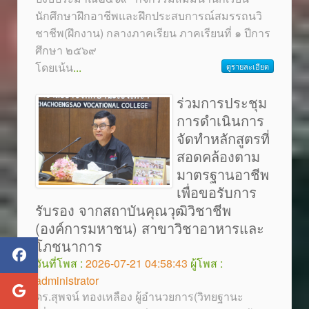
นักศึกษาฝึกอาชีพและฝึกประสบการณ์สมรรถนวิ
ชาชีพ(ฝึกงาน) กลางภาคเรียน ภาคเรียนที่ ๑ ปีการ
ศึกษา ๒๕๖๙
โดยเน้น
...
ดูรายละเอียด
ร่วมการประชุม
การดำเนินการ
จัดทำหลักสูตรที่
สอดคล้องตาม
มาตรฐานอาชีพ
เพื่อขอรับการ
รับรอง จากสถาบันคุณวุฒิวิชาชีพ
(องค์การมหาชน) สาขาวิชาอาหารและ
โภชนาการ
วันที่โพส :
2026-07-21 04:58:43
ผู้โพส :
administrator
ดร.สุพจน์ ทองเหลือง ผู้อำนวยการ(วิทยฐานะ