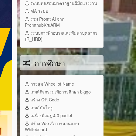
ระบบทดสอบมาตราฐานฝึมือแรงงาน
MA ระบบ
รวม Promt AI จาก
PromthubKruARM
ระบบการฝึกอบรมและพัมนาบุคลากร
(R_HRD)
การศึกษา
การสุ่ม Wheel of Name
เกมส์กิจกรรมเพื่อการศึกษา biggo
สร้าง QR Code
เกมส์บันไดงู
เครื่องมือครู 4.0 padlet
สร้าง Vdo สื่อการสอนแบบ
Whiteboard