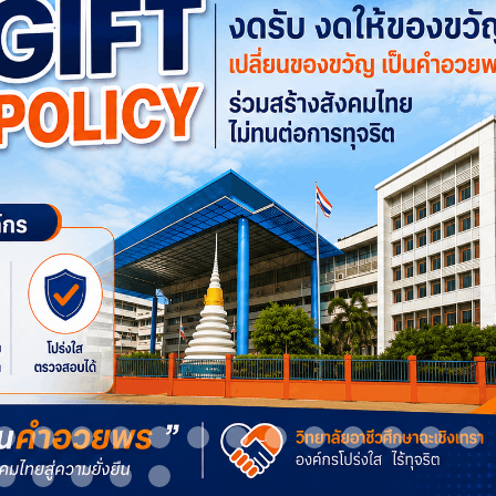
m 9
Item 10
Item 11
Item 12
Item 13
Item 14
Item 15
Item 16
Item 17
Item 18
Item 19
Item 20
Item 21
It
Item 24
Item 25
Item 26
Item 27
Item 28