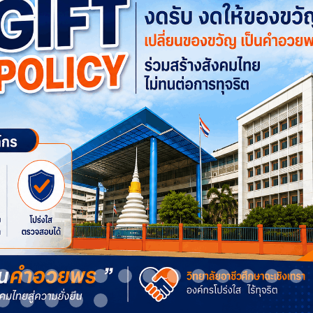
m 9
Item 10
Item 11
Item 12
Item 13
Item 14
Item 15
Item 16
Item 17
Item 18
Item 19
Item 20
Item 21
It
Item 24
Item 25
Item 26
Item 27
Item 28