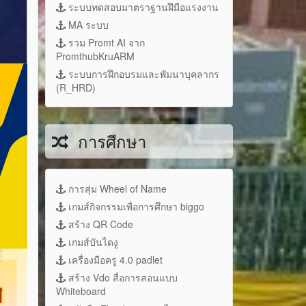
ระบบทดสอบมาตราฐานฝึมือแรงงาน
MA ระบบ
รวม Promt AI จาก
PromthubKruARM
ระบบการฝึกอบรมและพัมนาบุคลากร
(R_HRD)
การศึกษา
การสุ่ม Wheel of Name
เกมส์กิจกรรมเพื่อการศึกษา biggo
สร้าง QR Code
เกมส์บันไดงู
เครื่องมือครู 4.0 padlet
สร้าง Vdo สื่อการสอนแบบ
Whiteboard