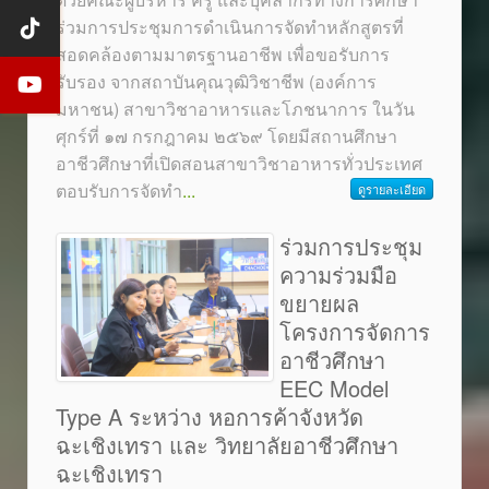
ร่วมการประชุมการดำเนินการจัดทำหลักสูตรที่
สอดคล้องตามมาตรฐานอาชีพ เพื่อขอรับการ
รับรอง จากสถาบันคุณวุฒิวิชาชีพ (องค์การ
มหาชน) สาขาวิชาอาหารและโภชนาการ ในวัน
ศุกร์ที่ ๑๗ กรกฎาคม ๒๕๖๙ โดยมีสถานศึกษา
อาชีวศึกษาที่เปิดสอนสาขาวิชาอาหารทั่วประเทศ
ตอบรับการจัดทำ
...
ดูรายละเอียด
ร่วมการประชุม
ความร่วมมือ
ขยายผล
โครงการจัดการ
อาชีวศึกษา
EEC Model
Type A ระหว่าง หอการค้าจังหวัด
ฉะเชิงเทรา และ วิทยาลัยอาชีวศึกษา
ฉะเชิงเทรา