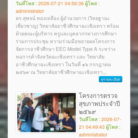
วันที่โพส :
2026-07-21 04:56:36
ผู้โพส :
administrator
ดร.สุพจน์ ทองเหลือง ผู้อำนวยการ (วิทยฐานะ
เชี่ยวชาญ) วิทยาลัยอาชีวศึกษาฉะเชิงเทรา พร้อม
ด้วยคณะผู้บริหาร ครูและบุคลากรทางการศึกษา
ร่วมการประชุม ความร่วมมือขยายผลโครงการ
จัดการอาชีวศึกษา EEC Model Type A ระหว่าง
หอการค้าจังหวัดฉะเชิงเทรา และ วิทยาลัย
อาชีวศึกษาฉะเชิงเทรา ในวันที่ ๑๖ กรกฎาคม
๒๕๖๙ ณ วิทยาลัยอาชีวศึกษาฉะเชิงเทรา
...
ดูรายละเอียด
โครงการตรวจ
สุขภาพประจำปี
๒๕๖๙
วันที่โพส :
2026-07-
21 04:49:43
ผู้โพส :
administrator