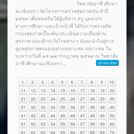
วิทยาลัยอาชีวศึกษา
ฉะเชิงเทรา จัดโครงการตรวจสุขภาพประจำปี
๒๕๖๙ เพื่อส่งเสริมให้ผู้บริหาร ครู บุคลากร
ทางการศึกษา และเจ้าหน้าที่ ได้รับการตรวจคัด
กรองสุขภาพเบื้องต้น ประเมินความเสี่ยงด้าน
สุขภาพ และเฝ้าระวังโรคต่าง ๆ อันจะนำไปสู่การ
ดูแลสุขภาพตนเองอย่างเหมาะสม เหมาะสม ใน
ระหว่างวันที่ ๑๕-๑๗ กรกฎาคม ๒๕๖๙ ณ วิทยาลัย
อาชีวศึกษาฉะเชิงเทรา
...
ดูรายละเอียด
1
2
3
4
5
6
7
8
9
10
11
12
13
14
15
16
17
18
19
20
21
22
23
24
25
26
27
28
29
30
31
32
33
34
35
36
37
38
39
40
41
42
43
44
45
46
47
48
49
50
51
52
53
54
55
56
57
58
59
60
61
62
63
64
65
66
67
68
69
70