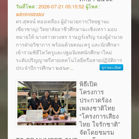
วันที่โพส :
2026-07-21 05:15:52
ผู้โพส :
administrator
ดร.สุพจน์ ทองเหลือง ผู้อำนวยการ(วิทยฐานะ
เชี่ยวชาญ) วิทยาลัยอาชีวศึกษาฉะเชิงเทรา มอบ
หมายให้ นางสาวดวงพร ราษฎร์เจริญ รองผู้อำนวย
การฝ่ายวิชาการ พร้อมด้วยคณะครู และนักศึกษา
เข้าร่วมพิธีไหว้ครูและปฐมนิเทศนักศึกษาใหม่
ระดับปริญญาตรีสายเทคโนโลยีหรือสายปฏิบัติการ
ประจำปีการศึกษา ๒๕๖๙
...
ดูรายละเอียด
พิธีเปิด
โครงการ
ประกวดร้อง
เพลงชาติไทย
“โครงการเสียง
ไทย ใจรักชาติ”
จัดโดยชมรม