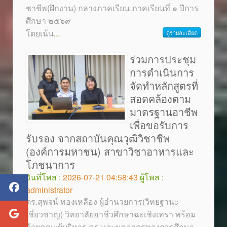
ชาชีพ(ฝึกงาน) กลางภาคเรียน ภาคเรียนที่ ๑ ปีการ
ศึกษา ๒๕๖๙
โดยเน้น
...
ดูรายละเอียด
ร่วมการประชุม
การดำเนินการ
จัดทำหลักสูตรที่
สอดคล้องตาม
มาตรฐานอาชีพ
เพื่อขอรับการ
รับรอง จากสถาบันคุณวุฒิวิชาชีพ
(องค์การมหาชน) สาขาวิชาอาหารและ
โภชนาการ
วันที่โพส :
2026-07-21 04:58:43
ผู้โพส :
administrator
ดร.สุพจน์ ทองเหลือง ผู้อำนวยการ(วิทยฐานะ
เชี่ยวชาญ) วิทยาลัยอาชีวศึกษาฉะเชิงเทรา พร้อม
ด้วยคณะผู้บริหาร ครู และบุคลากรทางการศึกษา