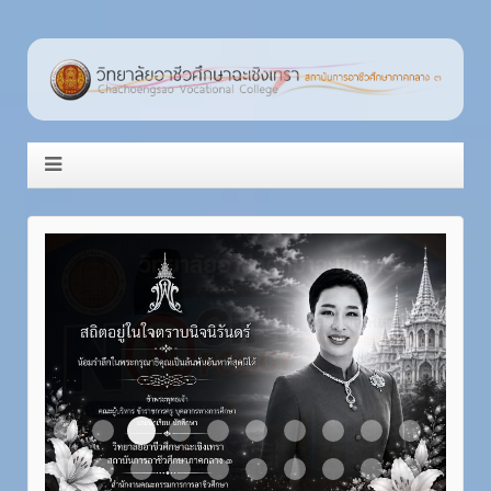
Item 3
Item 1
Item 2
Item 4
Item 5
Item 6
Item 7
Item 8
Item 9
Item 10
Item 11
Item 12
Item 13
Item 14
Item 15
Item 16
Item 17
Item 18
Item 19
Item 20