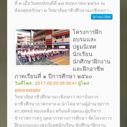
ที่ ๓ เมื่อวันพฤหัสบดีที่ ๑๘ พฤษภาคม ๒๕๖๐ ณ
ห้องพุทธรักษา ๓ วิทยาลัยอาชีวศึกษาฉะเชิงเทรา
...
ดูรายละเอียด
โครงการฝึก
อบรมและ
ปฐมนิเทศ
นักเรียน
นักศึกษาฝึกงาน
และฝึกอาชีพ
ภาคเรียนที่ ๑ ปีการศึกษา ๒๕๖๐
วันที่โพส :
2017-05-23 09:36:41
ผู้โพส :
administrator
วิทยาลัยอาชีวศึกษาฉะเชิงเทรา สถาบันการ
อาชีวศึกษาภาคกลาง ๓ นำโดย ท่านผู้อำนวยการ
ดร.สุพจน์ ทองเหลือง พร้อมด้วยคณะผู้บริหาร
ข้าราชการครู บุคลากรทางการศึกษา จัดโครงการ
ฝึกอบรมและปฐมนิเทศนักเรียน นักศึกษาฝึกงาน