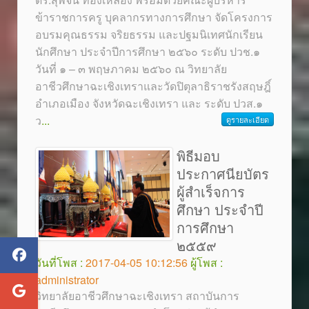
ข้าราชการครู บุคลากรทางการศึกษา จัดโครงการ
อบรมคุณธรรม จริยธรรม และปฐมนิเทศนักเรียน
นักศึกษา ประจำปีการศึกษา ๒๕๖๐ ระดับ ปวช.๑
วันที่ ๑ – ๓ พฤษภาคม ๒๕๖๐ ณ วิทยาลัย
อาชีวศึกษาฉะเชิงเทราและวัดปิตุลาธิราชรังสฤษฎิ์
อำเภอเมือง จังหวัดฉะเชิงเทรา และ ระดับ ปวส.๑
ว
...
ดูรายละเอียด
พิธีมอบ
ประกาศนียบัตร
ผู้สำเร็จการ
ศึกษา ประจำปี
การศึกษา
๒๕๕๙
วันที่โพส :
2017-04-05 10:12:56
ผู้โพส :
administrator
วิทยาลัยอาชีวศึกษาฉะเชิงเทรา สถาบันการ