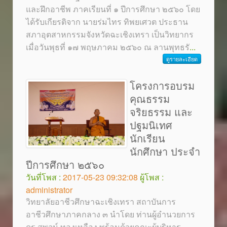
และฝึกอาชีพ ภาคเรียนที่ ๑ ปีการศึกษา ๒๕๖๐ โดย
ได้รับเกียรติจาก นายร่มไทร ทิพยเศวต ประธาน
สภาอุตสาหกรรมจังหวัดฉะเชิงเทรา เป็นวิทยากร
เมื่อวันพุธที่ ๑๗ พฤษภาคม ๒๕๖๐ ณ ลานพุทธรั
...
ดูรายละเอียด
โครงการอบรม
คุณธรรม
จริยธรรม และ
ปฐมนิเทศ
นักเรียน
นักศึกษา ประจำ
ปีการศึกษา ๒๕๖๐
วันที่โพส :
2017-05-23 09:32:08
ผู้โพส :
administrator
วิทยาลัยอาชีวศึกษาฉะเชิงเทรา สถาบันการ
อาชีวศึกษาภาคกลาง ๓ นำโดย ท่านผู้อำนวยการ
ดร.สุพจน์ ทองเหลือง พร้อมด้วยคณะผู้บริหาร