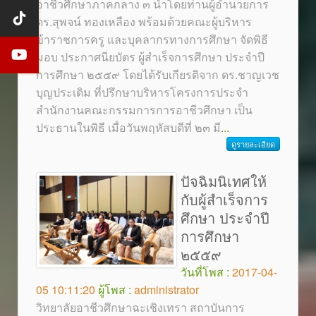
อาชีวศึกษาภาคกลาง ๓ นำโดยท่านผู้อำนวยการ
ดร.สุพจน์ ทองเหลือง พร้อมด้วยคณะผู้บริหาร
ข้าราชการครู และบุคลากรทางการศึกษา จัดพิธี
มอบ ประกาศนียบัตร ผู้สำเร็จการศึกษา ประจำปี
การศึกษา ๒๕๕๙ โดยได้รับเกียรติจาก ดร.ชาญเวช
บุญประเดิม ที่ปรึกษาบริหารโครงการประจำ
สำนักงานคณะกรรมการการอาชีวศึกษา เป็น
ประธานในพิธี เมื่อวันพฤหัสบดีที่ ๒๓ มี
...
ดูรายละเอียด
ปัจฉิมนิเทศให้
กับผู้สำเร็จการ
ศึกษา ประจำปี
การศึกษา
๒๕๕๙
วันที่โพส :
2017-04-
05 10:11:20
ผู้โพส :
administrator
วิทยาลัยอาชีวศึกษาฉะเชิงเทรา สถาบันการ