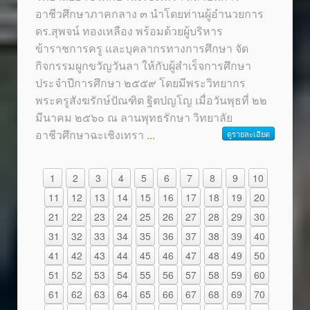
อาชีวศึกษาภาคกลาง ๓ นำโดยท่านผู้อำนวยการ
ดร.สุพจน์ ทองเหลือง พร้อมด้วยผู้บริหาร
ข้าราชการครู และบุคลากรทางการศึกษา จัด
กิจกรรมผูกขวัญวันลา ให้กับผู้สำเร็จการศึกษา
ประจำปีการศึกษา ๒๕๕๙ โดยมีพระวิทยากร
พระครูสังฆรักษ์ปัณฑิต ฐิตปญโญ เมื่อวันพุธที่ ๒๒
มีนาคม ๒๕๖๐ ณ ลานพุทธรักษา วิทยาลัย
อาชีวศึกษาฉะเชิงเทรา
...
ดูรายละเอียด
1
2
3
4
5
6
7
8
9
10
11
12
13
14
15
16
17
18
19
20
21
22
23
24
25
26
27
28
29
30
31
32
33
34
35
36
37
38
39
40
41
42
43
44
45
46
47
48
49
50
51
52
53
54
55
56
57
58
59
60
61
62
63
64
65
66
67
68
69
70