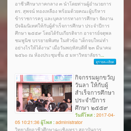
อาชีวศึกษาภาคกลาง ๓ นำโดยท่านผู้อำนวยการ
ดร. สุพจน์ ทองเหลือง พร้อมด้วยคณะผู้บริหาร
ข้าราชการครู และบุคลากรทางการศึกษา จัดงาน
ปัจฉิมนิเทศให้กับผู้สำเร็จการศึกษา ประจำปีการ
ศึกษา ๒๕๕๙ โดยได้รับเกียรติจาก อาจารย์จตุพล
ชมพูนิช บรรยายพิเศษ ในหัวข้อ "เด็กจบใหม่ทำ
อย่างไรให้ได้งาน" เมื่อวันพฤหัสบดีที่ ๒๓ มีนาคม
๒๕๖๐ ณ ห้องประชุมชั้น ๕ มหาวิทยาลัยรา
...
ดูรายละเอียด
กิจกรรมผูกขวัญ
วันลา ให้กับผู้
สำเร็จการศึกษา
ประจำปีการ
ศึกษา ๒๕๕๙
วันที่โพส :
2017-04-
05 10:21:36
ผู้โพส :
administrator
วิทยาลัยอาชีวศึกษาฉะเชิงเทรา สถาบันการ