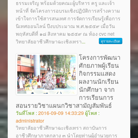
ธรรมเจริญ พร้อมด้วยคณะผู้บริหาร ครู และเจ้า
หน้าที่ จัดโครงการอบรมเชิงปฏิบัติการสร้างความ
เข้าใจการใช้สารสนเทศ การจัดการเรียนรู้เพื่อการ
นิเทศออนไลน์ ปีงบประมาณ พ.ศ.๒๕๕๙ เมื่อวัน
พฤหัสบดีที่ ๑๘ สิงหาคม ๒๕๕๙ ณ ห้อง cvc net
วิทยาลัยอาชีวศึกษาฉะเชิงเทรา
...
ดูรายละเอียด
โครงการพัฒนา
ศักยภาพผู้เรียน
กิจกรรมแสดง
ผลงานนักเรียน
นักศึกษา จาก
การเรียนการ
สอนรายวิชาแผนกวิชาสามัญสัมพันธ์
วันที่โพส :
2016-09-09 14:33:29
ผู้โพส :
administrator
วิทยาลัยอาชีวศึกษาฉะเชิงเทรา สถาบันการ
อาชีวศึกษาภาคกลาง ๓ นำโดยท่านผู้อำนวยการ