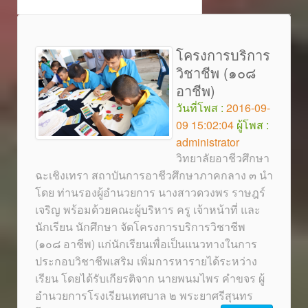
โครงการบริการ
วิชาชีพ (๑๐๘
อาชีพ)
วันที่โพส :
2016-09-
09 15:02:04
ผู้โพส :
administrator
วิทยาลัยอาชีวศึกษา
ฉะเชิงเทรา สถาบันการอาชีวศึกษาภาคกลาง ๓ นำ
โดย ท่านรองผู้อำนวยการ นางสาวดวงพร ราษฎร์
เจริญ พร้อมด้วยคณะผู้บริหาร ครู เจ้าหน้าที่ และ
นักเรียน นักศึกษา จัดโครงการบริการวิชาชีพ
(๑๐๘ อาชีพ) แก่นักเรียนเพื่อเป็นแนวทางในการ
ประกอบวิชาชีพเสริม เพิ่มการหารายได้ระหว่าง
เรียน โดยได้รับเกียรติจาก นายพนมไพร คำขจร ผู้
อำนวยการโรงเรียนเทศบาล ๒ พระยาศรีสุนทร