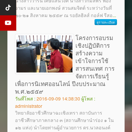
นางสาววาริน เศษแสนวงศ์ นางสาวกมลพร ฟอง
จามร และนายเอกพงษ์ สวนสมจิตต์ ระหว่างวันที่
๒๐-๒๑ สิงหาคม ๒๕๕๙ ณ รอยัลฮิลส์ กอล์ฟ รีสอ
...
ดูรายละเอียด
โครงการอบรม
เชิงปฏิบัติการ
สร้างความ
เข้าใจการใช้
สารสนเทศ การ
จัดการเรียนรู้
เพื่อการนิเทศออนไลน์ ปีงบประมาณ
พ.ศ.๒๕๕๙
วันที่โพส :
2016-09-09 14:38:30
ผู้โพส :
administrator
วิทยาลัยอาชีวศึกษาฉะเชิงเทรา สถาบันการ
อาชีวศึกษาภาคกลาง ๓ (สถานศึกษานำร่อง ๑ ใน
๑๒ แห่ง) นำโดยท่านผู้อำนวยการ ดร.นวลอนงค์