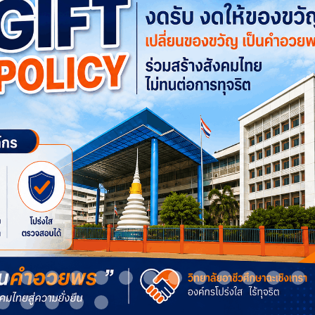
m 9
Item 10
Item 11
Item 12
Item 13
Item 14
Item 15
Item 16
Item 17
Item 18
Item 19
Item 20
Item 21
It
Item 24
Item 25
Item 26
Item 27
Item 28