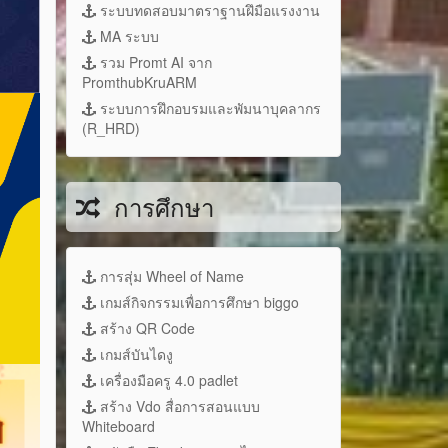
ระบบทดสอบมาตราฐานฝึมือแรงงาน
MA ระบบ
รวม Promt AI จาก
PromthubKruARM
ระบบการฝึกอบรมและพัมนาบุคลากร
(R_HRD)
การศึกษา
การสุ่ม Wheel of Name
เกมส์กิจกรรมเพื่อการศึกษา biggo
สร้าง QR Code
เกมส์บันไดงู
เครื่องมือครู 4.0 padlet
สร้าง Vdo สื่อการสอนแบบ
Whiteboard