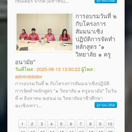
เซ็นเตอร์ จำกัด (มหาชน)
...
ดูรายละเอียด
การอบรมวันที่ ๒
กับโครงการ
สัมมนาเชิง
ปฏิบัติการจัดทำ
หลักสูตร "๑
วิทยาลัย ๑ ครู
อนามัย"
วันที่โพส :
2025-08-13 13:50:22
ผู้โพส :
administrator
การอบรมวันที่ ๒ กับโครงการสัมมนาเชิงปฏิบัติ
การจัดทำหลักสูตร "๑ วิทยาลัย ๑ ครูอนามัย" ในวัน
ที่ ๓ สิงหาคม ๒๕๖๘ ณ วิทยาลัยอาชีวศึกษา
ฉะเชิงเทรา
...
ดูรายละเอียด
1
2
3
4
5
6
7
8
9
10
11
12
13
14
15
16
17
18
19
20