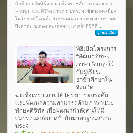
นักศึกษา จัดพิธีถวายเครื่องราชสักการะและวาง
พานพุ่ม และพิธีลงนามถวายพระพรชัยมงคล เนื่อง
ในโอกาสวันเฉลิมพระชนมพรรษา ๙๓ พรรษา ๑๒
สิงหาคม ๒๕๖๘ สมเด็จพระนางเจ้าสิริกิติ์
...
ดูรายละเอียด
พิธีเปิดโครงการ
“พัฒนาทักษะ
ภาษาอังกฤษให้
กับผู้เรียน
อาชีวศึกษาใน
จังหวัด
ฉะเชิงเทรา ภายใต้โครงการยกระดับ
และพัฒนาความสามารถด้านภาษาแบะ
ทักษะดิจิทัล เพื่อพัฒนากำลังคนให้มี
สมรรถนะสูงสอดรับกับมาตรฐานสากล
ประจ
วันที่โพส :
2025-08-13 14:34:36
ผู้โพส :