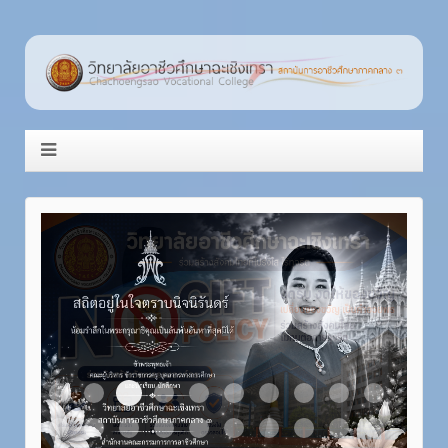
Item 3
Item 1
Item 2
Item 4
Item 5
Item 6
Item 7
Item 8
Item 9
Item 10
Item 11
Item 12
Item 13
Item 14
Item 15
Item 16
Item 17
Item 18
Item 19
Item 20