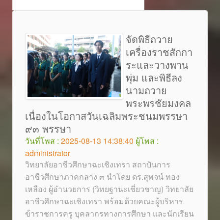
จัดพิธีถวาย
เครื่องราชสักกา
ระและวางพาน
พุ่ม และพิธีลง
นามถวาย
พระพรชัยมงคล
เนื่องในโอกาสวันเฉลิมพระชนมพรรษา
๙๓ พรรษา
วันที่โพส :
2025-08-13 14:38:40
ผู้โพส :
administrator
วิทยาลัยอาชีวศึกษาฉะเชิงเทรา สถาบันการ
อาชีวศึกษาภาคกลาง ๓ นำโดย ดร.สุพจน์ ทอง
เหลือง ผู้อำนวยการ (วิทยฐานะเชี่ยวชาญ) วิทยาลัย
อาชีวศึกษาฉะเชิงเทรา พร้อมด้วยคณะผู้บริหาร
ข้าราชการครู บุคลากรทางการศึกษา และนักเรียน