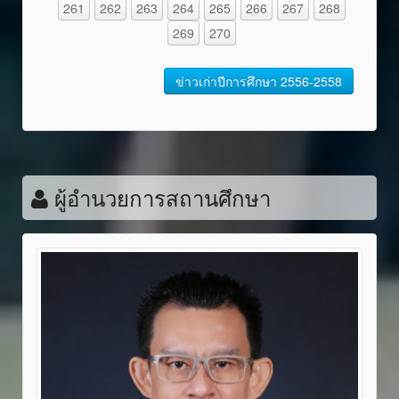
261
262
263
264
265
266
267
268
269
270
ข่าวเก่าปีการศึกษา 2556-2558
ผู้อำนวยการสถานศึกษา