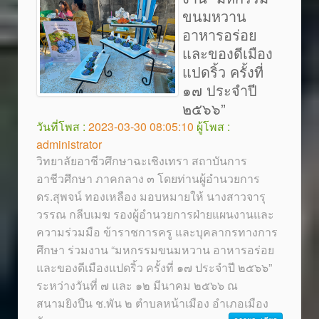
ขนมหวาน
อาหารอร่อย
และของดีเมือง
แปดริ้ว ครั้งที่
๑๗ ประจำปี
๒๕๖๖”
วันที่โพส :
2023-03-30 08:05:10
ผู้โพส :
administrator
วิทยาลัยอาชีวศึกษาฉะเชิงเทรา สถาบันการ
อาชีวศึกษา ภาคกลาง ๓ โดยท่านผู้อำนวยการ
ดร.สุพจน์ ทองเหลือง มอบหมายให้ นางสาวจารุ
วรรณ กลีบเมฆ รองผู้อำนวยการฝ่ายแผนงานและ
ความร่วมมือ ข้าราชการครู และบุคลากรทางการ
ศึกษา ร่วมงาน “มหกรรมขนมหวาน อาหารอร่อย
และของดีเมืองแปดริ้ว ครั้งที่ ๑๗ ประจำปี ๒๕๖๖”
ระหว่างวันที่ ๗ และ ๑๒ มีนาคม ๒๕๖๖ ณ
สนามยิงปืน ช.พัน ๒ ตำบลหน้าเมือง อำเภอเมือง