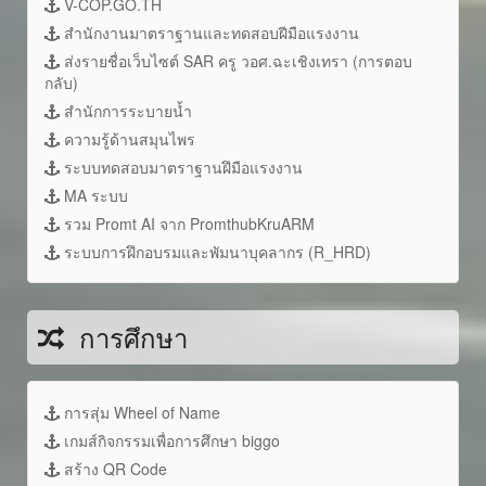
V-COP.GO.TH
สำนักงานมาตราฐานและทดสอบฝีมือแรงงาน
ส่งรายชื่อเว็บไซต์ SAR ครู วอศ.ฉะเชิงเทรา (การตอบ
กลับ)
สำนักการระบายน้ำ
ความรู้ด้านสมุนไพร
ระบบทดสอบมาตราฐานฝึมือแรงงาน
MA ระบบ
รวม Promt AI จาก PromthubKruARM
ระบบการฝึกอบรมและพัมนาบุคลากร (R_HRD)
การศึกษา
การสุ่ม Wheel of Name
เกมส์กิจกรรมเพื่อการศึกษา biggo
สร้าง QR Code