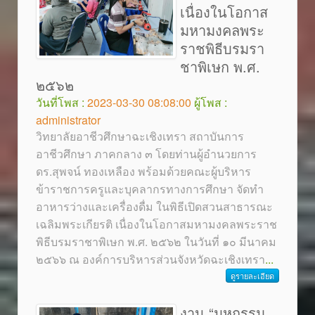
เนื่องในโอกาส
มหามงคลพระ
ราชพิธีบรมรา
ชาพิเษก พ.ศ.
๒๕๖๒
วันที่โพส :
2023-03-30 08:08:00
ผู้โพส :
administrator
วิทยาลัยอาชีวศึกษาฉะเชิงเทรา สถาบันการ
อาชีวศึกษา ภาคกลาง ๓ โดยท่านผู้อำนวยการ
ดร.สุพจน์ ทองเหลือง พร้อมด้วยคณะผู้บริหาร
ข้าราชการครูและบุคลากรทางการศึกษา จัดทำ
อาหารว่างและเครื่องดื่ม ในพิธีเปิดสวนสาธารณะ
เฉลิมพระเกียรติ เนื่องในโอกาสมหามงคลพระราช
พิธีบรมราชาพิเษก พ.ศ. ๒๕๖๒ ในวันที่ ๑๐ มีนาคม
๒๕๖๖ ณ องค์การบริหารส่วนจังหวัดฉะเชิงเทรา
...
ดูรายละเอียด
งาน “มหกรรม