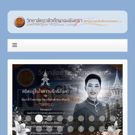
Item 3
Item 1
Item 2
Item 4
Item 5
Item 6
Item 7
Item 8
Item 9
Item 10
Item 11
Item 12
Item 13
Item 14
Item 15
Item 16
Item 17
Item 18
Item 19
Item 20