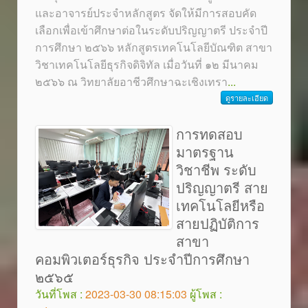
และอาจารย์ประจำหลักสูตร จัดให้มีการสอบคัด
เลือกเพื่อเข้าศึกษาต่อในระดับปริญญาตรี ประจำปี
การศึกษา ๒๕๖๖ หลักสูตรเทคโนโลยีบัณฑิต สาขา
วิชาเทคโนโลยีธุรกิจดิจิทัล เมื่อวันที่ ๑๒ มีนาคม
๒๕๖๖ ณ วิทยาลัยอาชีวศึกษาฉะเชิงเทรา
...
ดูรายละเอียด
การทดสอบ
มาตรฐาน
วิชาชีพ ระดับ
ปริญญาตรี สาย
เทคโนโลยีหรือ
สายปฏิบัติการ
สาขา
คอมพิวเตอร์ธุรกิจ ประจำปีการศึกษา
๒๕๖๕
วันที่โพส :
2023-03-30 08:15:03
ผู้โพส :