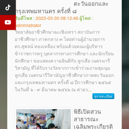
ตะวันออกและ
กรุงเทพมหานคร ครั้งที่ ๘
วันที่โพส :
2023-03-30 08:12:46
ผู้โพส :
administrator
วิทยาลัยอาชีวศึกษาฉะเชิงเทรา สถาบันการ
อาชีวศึกษา ภาคกลาง ๓ โดยท่านผู้อำนวยการ
ดร.สุพจน์ ทองเหลือง พร้อมด้วยคณะผู้บริหาร
ข้าราชการครู บุคลากรทางการศึกษา และนักเรียน
นักศึกษา ขอแสดงความยินดีกับ ลูกเสือ เนตรนารี
วิสามัญ ที่ได้รับรางวัลจากการเข้าร่วมงานชุมนุม
ลูกเสือ เนตรนารีวิสามัญอาชีวศึกษาภาคตะวันออก
และกรุงเทพมหานคร ครั้งที่ ๘ ปีการศึกษา ๒๕๖๕
ในวันที่ ๖ - ๙ มีนาคม ๒๕๖๖ ณ ค่ายว
...
ดูรายละเอียด
พิธีเปิดสวน
สาธารณะ
เฉลิมพระเกียรติ