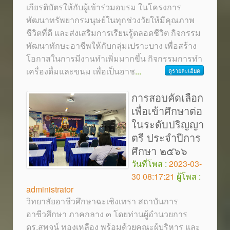
เกียรติบัตรให้กับผู้เข้าร่วมอบรม ในโครงการ
พัฒนาทรัพยากรมนุษย์ในทุกช่วงวัยให้มีคุณภาพ
ชีวิตที่ดี และส่งเสริมการเรียนรู้ตลอดชีวิต กิจกรรม
พัฒนาทักษะอาชีพให้กับกลุ่มเปราะบาง เพื่อสร้าง
โอกาสในการมีงานทำเพิ่มมากขึ้น กิจกรรมการทำ
เครื่องดื่มและขนม เพื่อเป็นอาช
...
ดูรายละเอียด
การสอบคัดเลือก
เพื่อเข้าศึกษาต่อ
ในระดับปริญญา
ตรี ประจำปีการ
ศึกษา ๒๕๖๖
วันที่โพส :
2023-03-
30 08:17:21
ผู้โพส :
administrator
วิทยาลัยอาชีวศึกษาฉะเชิงเทรา สถาบันการ
อาชีวศึกษา ภาคกลาง ๓ โดยท่านผู้อำนวยการ
ดร.สุพจน์ ทองเหลือง พร้อมด้วยคณะผู้บริหาร และ