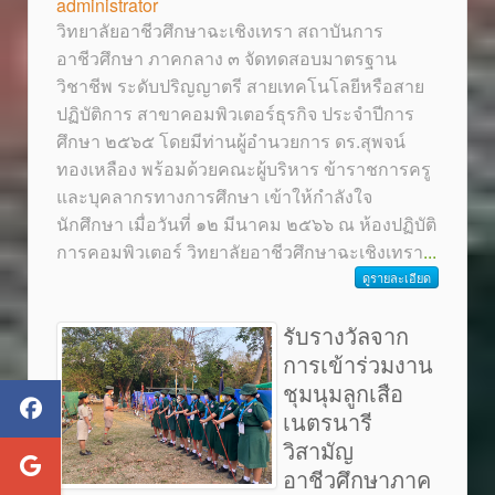
administrator
วิทยาลัยอาชีวศึกษาฉะเชิงเทรา สถาบันการ
อาชีวศึกษา ภาคกลาง ๓ จัดทดสอบมาตรฐาน
วิชาชีพ ระดับปริญญาตรี สายเทคโนโลยีหรือสาย
ปฏิบัติการ สาขาคอมพิวเตอร์ธุรกิจ ประจำปีการ
ศึกษา ๒๕๖๕ โดยมีท่านผู้อำนวยการ ดร.สุพจน์
ทองเหลือง พร้อมด้วยคณะผู้บริหาร ข้าราชการครู
และบุคลากรทางการศึกษา เข้าให้กำลังใจ
นักศึกษา เมื่อวันที่ ๑๒ มีนาคม ๒๕๖๖ ณ ห้องปฏิบัติ
การคอมพิวเตอร์ วิทยาลัยอาชีวศึกษาฉะเชิงเทรา
...
ดูรายละเอียด
รับรางวัลจาก
การเข้าร่วมงาน
ชุมนุมลูกเสือ
เนตรนารี
วิสามัญ
อาชีวศึกษาภาค