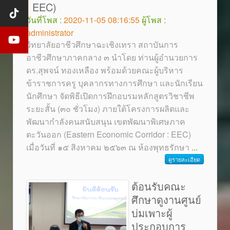
: EEC)
วันที่โพส :
2020-11-05 08:16:55
ผู้โพส :
administrator
วิทยาลัยอาชีวศึกษาฉะเชิงเทรา สถาบันการ
อาชีวศึกษาภาคกลาง ๓ นำโดย ท่านผู้อำนวยการ
ดร.สุพจน์ ทองเหลือง พร้อมด้วยคณะผู้บริหาร
ข้าราชการครู บุคลากรทางการศึกษา และนักเรียน
นักศึกษา จัดพิธีเปิดการฝึกอบรมหลักสูตรวิชาชีพ
ระยะสั้น (๓๐ ชั่วโมง) ภายใต้โครงการผลิตและ
พัฒนากำลังคนสนับสนุน เขตพัฒนาพิเศษภาค
ตะวันออก (Eastern Economic Corridor : EEC)
เมื่อวันที่ ๑๕ สิงหาคม ๒๕๖๓ ณ ห้องพุทธรักษา
...
ดูรายละเอียด
ต้อนรับคณะ
ศึกษาดูงานศูนย์
บ่มเพาะผู้
ประกอบการ