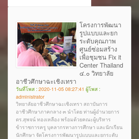
โครงการพัฒนา
รูปแบบและยก
ระดับคุณภาพ
ศูนย์ซ่อมสร้าง
เพื่อชุมชน Fix it
Center Thailand
๔.๐ วิทยาลัย
อาชีวศึกษาฉะเชิงเทรา
วันที่โพส :
2020-11-05 08:27:41
ผู้โพส :
administrator
วิทยาลัยอาชีวศึกษาฉะเชิงเทรา สถาบันการ
อาชีวศึกษาภาคกลาง ๓ นำโดย ท่านผู้อำนวยการ
ดร.สุพจน์ ทองเหลือง พร้อมด้วยคณะผู้บริหาร
ข้าราชการครู บุคลากรทางการศึกษา และนักเรียน
นักศึกษา จัดโครงการพัฒนารูปแบบและยกระดับ