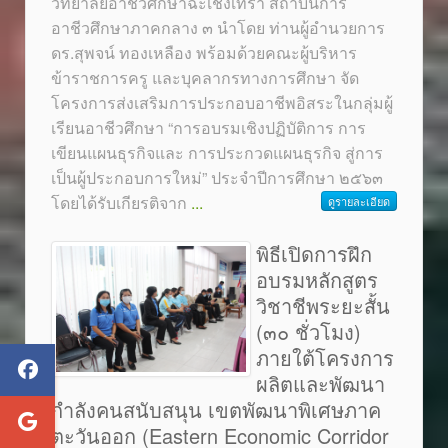
วิทยาลัยอาชีวศึกษาฉะเชิงเทรา สถาบันการ
อาชีวศึกษาภาคกลาง ๓ นำโดย ท่านผู้อำนวยการ
ดร.สุพจน์ ทองเหลือง พร้อมด้วยคณะผู้บริหาร
ข้าราชการครู และบุคลากรทางการศึกษา จัด
โครงการส่งเสริมการประกอบอาชีพอิสระในกลุ่มผู้
เรียนอาชีวศึกษา “การอบรมเชิงปฏิบัติการ การ
เขียนแผนธุรกิจและ การประกวดแผนธุรกิจ สู่การ
เป็นผู้ประกอบการใหม่” ประจำปีการศึกษา ๒๕๖๓
โดยได้รับเกียรติจาก
...
ดูรายละเอียด
พิธีเปิดการฝึก
อบรมหลักสูตร
วิชาชีพระยะสั้น
(๓๐ ชั่วโมง)
ภายใต้โครงการ
ผลิตและพัฒนา
กำลังคนสนับสนุน เขตพัฒนาพิเศษภาค
ตะวันออก (Eastern Economic Corridor