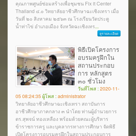
คุณภาพศูนย์ซ่อมสร้างเพื่อชุมชน Fix it Center
Thailand ๔.๐ วิทยาลัยอาชีวศึกษาฉะเชิงเทรา เมื่อ
วันที่ ๒๐ สิงหาคม ๒๕๖๓ ณ โรงเรียนวัดประตู
น้ำท่าไข่ อำเภอเมือง จังหวัดฉะเชิงเทร
...
ดูรายละเอียด
พิธีเปิดโครงการ
อบรมครูฝึกใน
สถานประกอบ
การ หลักสูตร
๓๐ ชั่วโมง
วันที่โพส :
2020-11-
05 08:24:35
ผู้โพส :
administrator
วิทยาลัยอาชีวศึกษาฉะเชิงเทรา สถาบันการ
อาชีวศึกษาภาคกลาง ๓ นำโดย ท่านผู้อำนวยการ
ดร.สุพจน์ ทองเหลือง พร้อมด้วยคณะผู้บริหาร
ข้าราชการครู และบุคลากรทางการศึกษา จัดพิธี
เปิดโครงการอบรมครูฝึกในสถานประกอบการ