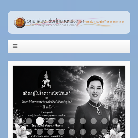
Item 3
Item 1
Item 2
Item 4
Item 5
Item 6
Item 7
Item 8
Item 9
Item 10
Item 11
Item 12
Item 13
Item 14
Item 15
Item 16
Item 17
Item 18
Item 19
Item 20