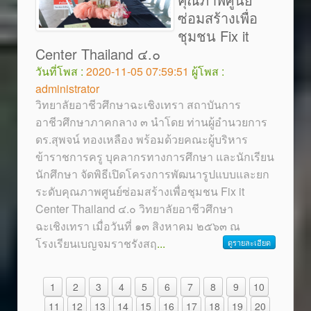
ซ่อมสร้างเพื่อ
ชุมชน Fix it
Center Thailand ๔.๐
วันที่โพส :
2020-11-05 07:59:51
ผู้โพส :
administrator
วิทยาลัยอาชีวศึกษาฉะเชิงเทรา สถาบันการ
อาชีวศึกษาภาคกลาง ๓ นำโดย ท่านผู้อำนวยการ
ดร.สุพจน์ ทองเหลือง พร้อมด้วยคณะผู้บริหาร
ข้าราชการครู บุคลากรทางการศึกษา และนักเรียน
นักศึกษา จัดพิธีเปิดโครงการพัฒนารูปแบบและยก
ระดับคุณภาพศูนย์ซ่อมสร้างเพื่อชุมชน Fix it
Center Thailand ๔.๐ วิทยาลัยอาชีวศึกษา
ฉะเชิงเทรา เมื่อวันที่ ๑๓ สิงหาคม ๒๕๖๓ ณ
โรงเรียนเบญจมราชรังสฤ
...
ดูรายละเอียด
1
2
3
4
5
6
7
8
9
10
11
12
13
14
15
16
17
18
19
20