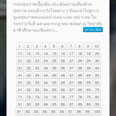
กรองสุขภาพเบื้องต้น ประเมินความเสี่ยงด้าน
สุขภาพ และเฝ้าระวังโรคต่าง ๆ อันจะนำไปสู่การ
ดูแลสุขภาพตนเองอย่างเหมาะสม เหมาะสม ใน
ระหว่างวันที่ ๑๕-๑๗ กรกฎาคม ๒๕๖๙ ณ วิทยาลัย
อาชีวศึกษาฉะเชิงเทรา
...
ดูรายละเอียด
1
2
3
4
5
6
7
8
9
10
11
12
13
14
15
16
17
18
19
20
21
22
23
24
25
26
27
28
29
30
31
32
33
34
35
36
37
38
39
40
41
42
43
44
45
46
47
48
49
50
51
52
53
54
55
56
57
58
59
60
61
62
63
64
65
66
67
68
69
70
71
72
73
74
75
76
77
78
79
80
81
82
83
84
85
86
87
88
89
90
91
92
93
94
95
96
97
98
99
100