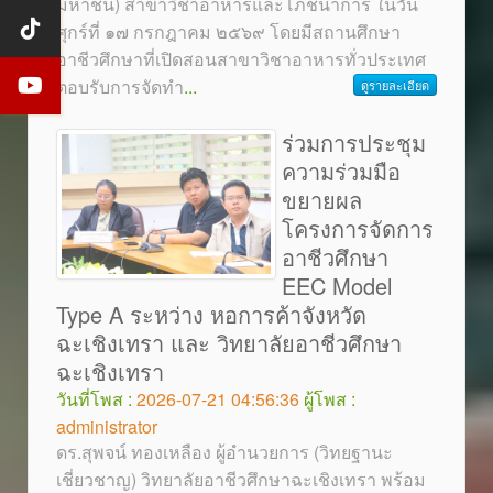
มหาชน) สาขาวิชาอาหารและโภชนาการ ในวัน
ศุกร์ที่ ๑๗ กรกฎาคม ๒๕๖๙ โดยมีสถานศึกษา
อาชีวศึกษาที่เปิดสอนสาขาวิชาอาหารทั่วประเทศ
ตอบรับการจัดทำ
...
ดูรายละเอียด
ร่วมการประชุม
ความร่วมมือ
ขยายผล
โครงการจัดการ
อาชีวศึกษา
EEC Model
Type A ระหว่าง หอการค้าจังหวัด
ฉะเชิงเทรา และ วิทยาลัยอาชีวศึกษา
ฉะเชิงเทรา
วันที่โพส :
2026-07-21 04:56:36
ผู้โพส :
administrator
ดร.สุพจน์ ทองเหลือง ผู้อำนวยการ (วิทยฐานะ
เชี่ยวชาญ) วิทยาลัยอาชีวศึกษาฉะเชิงเทรา พร้อม