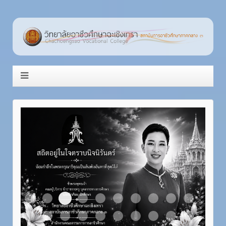
Item 3
Item 1
Item 2
Item 4
Item 5
Item 6
Item 7
Item 8
Item 9
Item 10
Item 11
Item 12
Item 13
Item 14
Item 15
Item 16
Item 17
Item 18
Item 19
Item 20