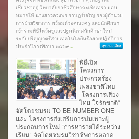
เชี่ยวชาญ) วิทยาลัยอาชีวศึกษาฉะเชิงเทรา มอบ
หมายให้ นางสาวดวงพร ราษฎร์เจริญ รองผู้อำนวย
การฝ่ายวิชาการ พร้อมด้วยคณะครู และนักศึกษา
เข้าร่วมพิธีไหว้ครูและปฐมนิเทศนักศึกษาใหม่
ระดับปริญญาตรีสายเทคโนโลยีหรือสายปฏิบัติการ
ประจำปีการศึกษา ๒๕๖๙
...
ดูรายละเอียด
พิธีเปิด
โครงการ
ประกวดร้อง
เพลงชาติไทย
“โครงการเสียง
ไทย ใจรักชาติ”
จัดโดยชมรม TO BE NUMBER ONE
และ โครงการส่งเสริมการบ่มเพาะผู้
ประกอบการใหม่ “การหารายได้ระหว่าง
เรียน” จัดโดยชมรมวิชาชีพการตลาด