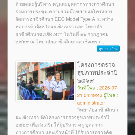
ด้วยคณะผู้บริหาร ครูและบุคลากรทางการศึกษา
ร่วมการประชุม ความร่วมมือขยายผลโครงการ
จัดการอาชีวศึกษา EEC Model Type A ระหว่าง
หอการค้าจังหวัดฉะเชิงเทรา และ วิทยาลัย
อาชีวศึกษาฉะเชิงเทรา ในวันที่ ๑๖ กรกฎาคม
๒๕๖๙ ณ วิทยาลัยอาชีวศึกษาฉะเชิงเทรา
...
ดูรายละเอียด
โครงการตรวจ
สุขภาพประจำปี
๒๕๖๙
วันที่โพส :
2026-07-
21 04:49:43
ผู้โพส :
administrator
วิทยาลัยอาชีวศึกษา
ฉะเชิงเทรา จัดโครงการตรวจสุขภาพประจำปี
๒๕๖๙ เพื่อส่งเสริมให้ผู้บริหาร ครู บุคลากร
ทางการศึกษา และเจ้าหน้าที่ ได้รับการตรวจคัด