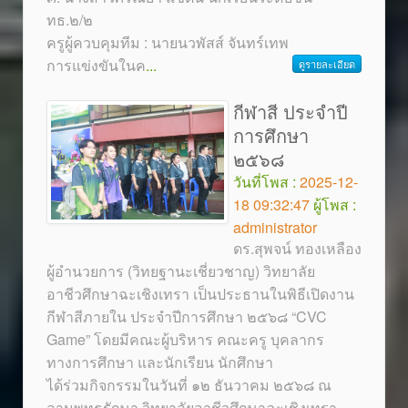
ทธ.๒/๒
ครูผู้ควบคุมทีม : นายนวพัสส์ จันทร์เทพ
การแข่งขันในค
...
ดูรายละเอียด
กีฬาสี ประจำปี
การศึกษา
๒๕๖๘
วันที่โพส :
2025-12-
18 09:32:47
ผู้โพส :
administrator
ดร.สุพจน์ ทองเหลือง
ผู้อำนวยการ (วิทยฐานะเชี่ยวชาญ) วิทยาลัย
อาชีวศึกษาฉะเชิงเทรา เป็นประธานในพิธีเปิดงาน
กีฬาสีภายใน ประจำปีการศึกษา ๒๕๖๘ “CVC
Game” โดยมีคณะผู้บริหาร คณะครู บุคลากร
ทางการศึกษา และนักเรียน นักศึกษา
ได้ร่วมกิจกรรมในวันที่ ๑๒ ธันวาคม ๒๕๖๘ ณ
ลานพุทธรักษา วิทยาลัยอาชีวศึกษาฉะเชิงเทรา
...