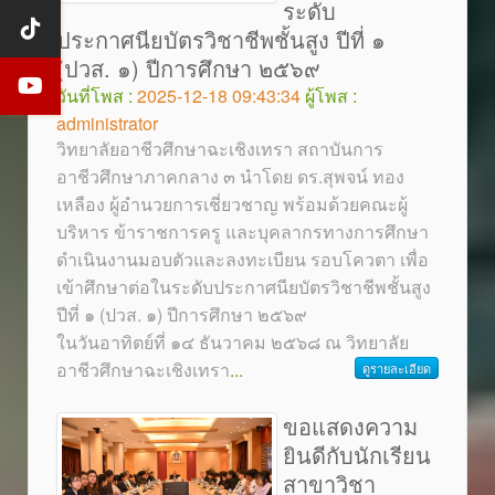
ระดับ
ประกาศนียบัตรวิชาชีพชั้นสูง ปีที่ ๑
(ปวส. ๑) ปีการศึกษา ๒๕๖๙
วันที่โพส :
2025-12-18 09:43:34
ผู้โพส :
administrator
วิทยาลัยอาชีวศึกษาฉะเชิงเทรา สถาบันการ
อาชีวศึกษาภาคกลาง ๓ นำโดย ดร.สุพจน์ ทอง
เหลือง ผู้อำนวยการเชี่ยวชาญ พร้อมด้วยคณะผู้
บริหาร ข้าราชการครู และบุคลากรทางการศึกษา
ดำเนินงานมอบตัวและลงทะเบียน รอบโควตา เพื่อ
เข้าศึกษาต่อในระดับประกาศนียบัตรวิชาชีพชั้นสูง
ปีที่ ๑ (ปวส. ๑) ปีการศึกษา ๒๕๖๙
ในวันอาทิตย์ที่ ๑๔ ธันวาคม ๒๕๖๘ ณ วิทยาลัย
อาชีวศึกษาฉะเชิงเทรา
...
ดูรายละเอียด
ขอแสดงความ
ยินดีกับนักเรียน
สาขาวิชา