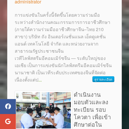
administrator
การแข่งขันในครั้งนี้จัดขึ้นโดยความร่วมมือ
ระหว่างสำนักงานคณะกรรมการการอาชีวศึกษา
(ภายใต้ความร่วมมืออาชีวศึกษาจีน–ไทย 210
สาขา) บริษัท ถัง อินเตอร์เนชั่นแนล เอ็ดดูเคชั่น
แอนด์ เทคโนโลยี จำกัด และหน่วยงานจาก
สาธารณรัฐประชาชนจีน
เวทีไลฟ์สตรีมอีคอมเมิร์ซจีน — ระดับใหญ่ของ
เอเชีย เป็นการแข่งขันนักไลฟ์สตรีมอีคอมเมิร์ซจีน
นานาชาติ เป็นเวทีระดับประเทศของจีนที่จัดต่อ
เนื่องตั้งแต่ป
...
ดูรายละเอียด
ดำเนินงาน
มอบตัวและลง
ทะเบียน รอบ
โควตา เพื่อเข้า
ศึกษาต่อใน