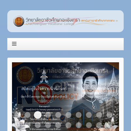
Item 3
Item 1
Item 2
Item 4
Item 5
Item 6
Item 7
Item 8
Item 9
Item 10
Item 11
Item 12
Item 13
Item 14
Item 15
Item 16
Item 17
Item 18
Item 19
Item 20