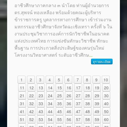
อาชีวศึกษาภาคกลาง ๓ นำโดย ท่านผู้อำนวยการ
ดร.สุพจน์ ทองเหลือง พร้อมด้วยคณะผู้บริหาร
ข้าราชการครู บุคลากรทางการศึกษา เข้าร่วมงาน
มหกรรมอาชีวศึกษาจังหวัดฉะเชิงเทรา ครั้งที่ ๖ ใน
งานประชุมวิชาการองค์การนักวิชาชีพในอนาคต
แห่งประเทศไทย การแข่งขันทักษะวิชาชีพ ทักษะ
พื้นฐาน การประกวดสิ่งประดิษฐ์ของคนรุ่นใหม่
โครงงานวิทยาศาสตร์ ระดับอาชีวศึกษ
...
ดูรายละเอียด
1
2
3
4
5
6
7
8
9
10
11
12
13
14
15
16
17
18
19
20
21
22
23
24
25
26
27
28
29
30
31
32
33
34
35
36
37
38
39
40
41
42
43
44
45
46
47
48
49
50
51
52
53
54
55
56
57
58
59
60