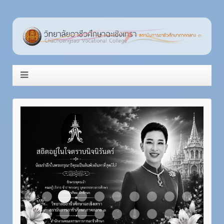
Item 3
Item 1
Item 2
Item 4
Item 5
Item 6
Item 7
Item 8
Item 9
Item 10
Item 11
Item 12
Item 13
Item 14
Item 15
Item 16
Item 17
Item 18
Item 19
Item 20