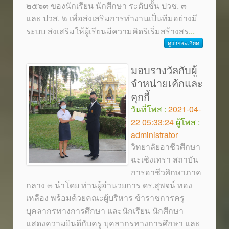
๒๕๖๓ ของนักเรียน นักศึกษา ระดับชั้น ปวช. ๓
และ ปวส. ๒ เพื่อส่งเสริมการทำงานเป็นทีมอย่างมี
ระบบ ส่งเสริมให้ผู้เรียนมีความคิดริเริ่มสร้างสร
...
ดูรายละเอียด
มอบรางวัลกับผู้
จำหน่ายเค้กและ
คุกกี้
วันที่โพส :
2021-04-
22 05:33:24
ผู้โพส :
administrator
วิทยาลัยอาชีวศึกษา
ฉะเชิงเทรา สถาบัน
การอาชีวศึกษาภาค
กลาง ๓ นำโดย ท่านผู้อำนวยการ ดร.สุพจน์ ทอง
เหลือง พร้อมด้วยคณะผู้บริหาร ข้าราชการครู
บุคลากรทางการศึกษา และนักเรียน นักศึกษา
แสดงความยินดีกับครู บุคลากรทางการศึกษา และ