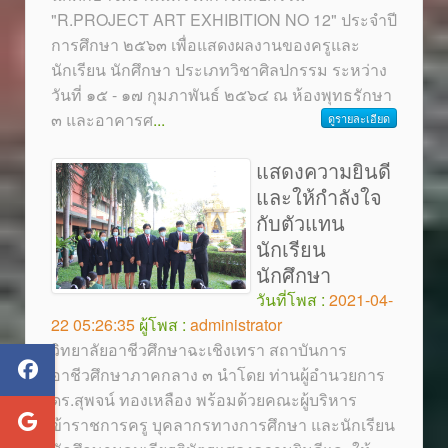
"R.PROJECT ART EXHIBITION NO 12" ประจำปี
การศึกษา ๒๕๖๓ เพื่อแสดงผลงานของครูและ
นักเรียน นักศึกษา ประเภทวิชาศิลปกรรม ระหว่าง
วันที่ ๑๕ - ๑๗ กุมภาพันธ์ ๒๕๖๔ ณ ห้องพุทธรักษา
๓ และอาคารศ
...
ดูรายละเอียด
แสดงความยินดี
และให้กำลังใจ
กับตัวแทน
นักเรียน
นักศึกษา
วันที่โพส :
2021-04-
22 05:26:35
ผู้โพส :
administrator
วิทยาลัยอาชีวศึกษาฉะเชิงเทรา สถาบันการ
อาชีวศึกษาภาคกลาง ๓ นำโดย ท่านผู้อำนวยการ
ดร.สุพจน์ ทองเหลือง พร้อมด้วยคณะผู้บริหาร
ข้าราชการครู บุคลากรทางการศึกษา และนักเรียน