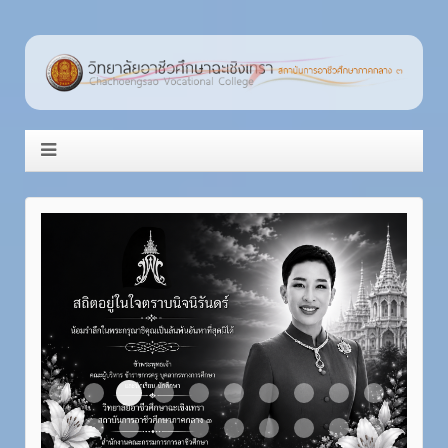
Item 3
Item 1
Item 2
Item 4
Item 5
Item 6
Item 7
Item 8
Item 9
Item 10
Item 11
Item 12
Item 13
Item 14
Item 15
Item 16
Item 17
Item 18
Item 19
Item 20