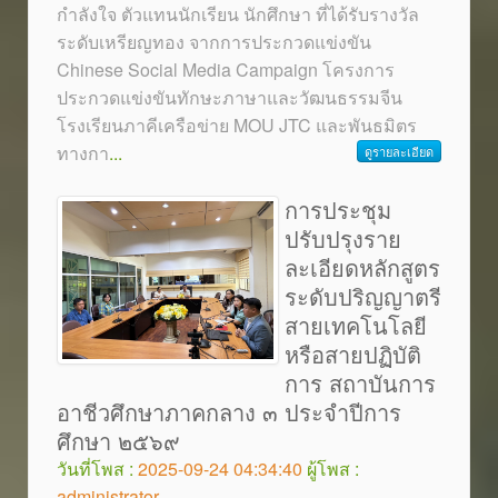
กำลังใจ ตัวแทนนักเรียน นักศึกษา ที่ได้รับรางวัล
ระดับเหรียญทอง จากการประกวดแข่งขัน
Chinese Social Media Campaign โครงการ
ประกวดแข่งขันทักษะภาษาและวัฒนธรรมจีน
โรงเรียนภาคีเครือข่าย MOU JTC และพันธมิตร
ทางกา
...
ดูรายละเอียด
การประชุม
ปรับปรุงราย
ละเอียดหลักสูตร
ระดับปริญญาตรี
สายเทคโนโลยี
หรือสายปฏิบัติ
การ สถาบันการ
อาชีวศึกษาภาคกลาง ๓ ประจำปีการ
ศึกษา ๒๕๖๙
วันที่โพส :
2025-09-24 04:34:40
ผู้โพส :
administrator