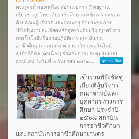
ดร.สุพจน์ ทองเหลือง ผู้อำนวยการ (วิทยฐานะ
เชี่ยวชาญ) วิทยาลัยอาชีวศึกษาฉะเชิงเทรา พร้อม
ด้วยคณะผู้บริหาร และคณะครู จัดประชุมการ
ปรับปรุงรายละเอียดหลักสูตรระดับปริญญาตรี สาย
เทคโนโลยีหรือสายปฏิบัติการ สถาบันการ
อาชีวศึกษาภาคกลาง ๓ สาขาวิชาเทคโนโลยี
ธุรกิจดิจิทัล (ต่อเนื่อง) ร่วมกับการประชุมรูปแบบ
ออนไลน์ ในวันที่ ๓ กันยายน ๒๕๖๘
...
ดูรายละเอียด
เข้าร่วมพิธีเชิดชู
เกียรติผู้บริหาร
คณาจารย์และ
บุคลากรทางการ
ศึกษา ประจำปี
๒๕๖๘ สถาบัน
การอาชีวศึกษา
และสถาบันการอาชีวศึกษาเกษตร