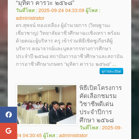
“มุทิตา คารวะ ๒๕๖๘”
วันที่โพส :
2025-09-24 04:33:09
ผู้โพส :
administrator
ดร.สุพจน์ ทองเหลือง ผู้อำนวยการ (วิทยฐานะ
เชี่ยวชาญ) วิทยาลัยอาชีวศึกษาฉะเชิงเทรา พร้อม
ด้วยคณะผู้บริหาร ครู เข้าร่วมพิธีเชิดชูเกียรติผู้
บริหาร คณาจารย์และบุคลากรทางการศึกษา
ประจำปี ๒๕๖๘ สถาบันการอาชีวศึกษาและสถาบัน
การอาชีวศึกษาเกษตร “มุทิตา คารวะ ๒๕๖๘”
...
ดูรายละเอียด
พิธีเปิดโครงการ
คัดเลือกชมรม
วิชาชีพดีเด่น
ประจำปีการ
ศึกษา ๒๕๖๘
วันที่โพส :
2025-09-
24 04:30:45
ผู้โพส :
administrator