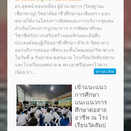
ดร.สุพจน์ ทองเหลือง ผู้อำนวยการ (วิทยฐานะ
เชี่ยวชาญ) วิทยาลัยอาชีวศึกษาฉะเชิงเทรา มอบ
หมายให้งานโครงการพิเศษและการบริการชุมชน
ดำเนินโครงการบูรณาการ การพัฒนาทักษะ
วิชาชีพกับการเสริมสร้างคุณลักษณะอันพึง
ประสงค์ของผู้เรียนอาชีวศึกษา (Fix it- จิตอาสา)
ออกบริการสอนอาชีพระยะสั้นโดยแผนกวิชาต่างๆ
ในวันที่ ๑ กันยายน ๒๕๖๘ ณ โรงเรียนวัดสัมปทวน
และโรงเรียนเทศบาล ๒ พระยาศรีสุนทรโวหาร
(น้อย อา
...
ดูรายละเอียด
เข้าแนะแนว
การศึกษา
แนะแนวการ
ศึกษาต่อสาย
อาชีพ ณ โรง
เรียนวัดสัมป