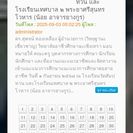
ทวน และ
โรงเรียนเทศบาล ๒ พระยาศรีสุนทร
โวหาร (น้อย อาจารยางกูร)
วันที่โพส :
2025-09-03 05:02:25
ผู้โพส :
administrator
ดร.สุพจน์ ทองเหลือง ผู้อำนวยการ (วิทยฐานะ
เชี่ยวชาญ) วิทยาลัยอาชีวศึกษาฉะเชิงเทรา มอบ
หมายให้ คณะครู บุคลากรทางการศึกษา นักเรียน
นักศึกษา และทีมงานแนะแนวอาชีพและจัดหางาน
เข้าแนะแนวการศึกษาแนะแนวการศึกษาต่อสาย
อาชีพ วันที่ ๑ กันยายน ๒๕๖๘ ณ โรงเรียนวัดสัมป
ทวน และโรงเรียนเทศบาล ๒ พระยาศรีสุนทร
โวหาร (น้อย อาจารยางกูร)
...
ดูรายละเอียด
1
2
3
4
5
6
7
8
9
10
11
12
13
14
15
16
17
18
19
20
21
22
23
24
25
26
27
28
29
30