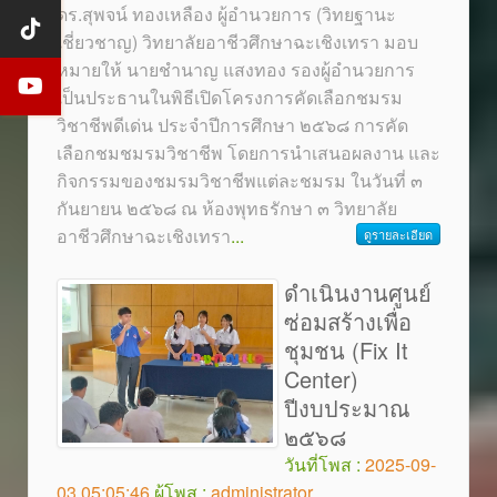
ดร.สุพจน์ ทองเหลือง ผู้อำนวยการ (วิทยฐานะ
เชี่ยวชาญ) วิทยาลัยอาชีวศึกษาฉะเชิงเทรา มอบ
หมายให้ นายชำนาญ แสงทอง รองผู้อำนวยการ
เป็นประธานในพิธีเปิดโครงการคัดเลือกชมรม
วิชาชีพดีเด่น ประจำปีการศึกษา ๒๕๖๘ การคัด
เลือกชมชมรมวิชาชีพ โดยการนำเสนอผลงาน และ
กิจกรรมของชมรมวิชาชีพแต่ละชมรม ในวันที่ ๓
กันยายน ๒๕๖๘ ณ ห้องพุทธรักษา ๓ วิทยาลัย
อาชีวศึกษาฉะเชิงเทรา
...
ดูรายละเอียด
ดำเนินงานศูนย์
ซ่อมสร้างเพื่อ
ชุมชน (Fix It
Center)
ปีงบประมาณ
๒๕๖๘
วันที่โพส :
2025-09-
03 05:05:46
ผู้โพส :
administrator