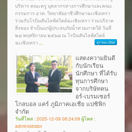
บริหาร คณะครู บุคลากรทางการศึกษาและคณะ
กรรมการ อวท. วิทยาลัยอาชีวศึกษาฉะเชิงเทรา
ร่วมกับโรบินสันไลฟ์สไตล์ฉะเชิงเทรา ร่วมบริจาค
สิ่งของ จำเป็นแก่ผู้ประสบภัยน้ำท่วมภาคใต้ วันที่
๒๘ พฤศจิกายน ๒๕๖๘ ณ โรบินสันไลฟ์สไตล์
ฉะเชิงเทรา
...
ดูรายละเอียด
แสดงความยินดี
กับนักเรียน
นักศึกษา ที่ได้รับ
ทุนการศึกษา
จากบริษัทคน
อร์-เบรมเซอร์
โกลบอล แคร์ ภูมิภาคเอเชีย แปซิฟิก
จำกัด
วันที่โพส :
2025-12-09 08:24:09
ผู้โพส :
administrator