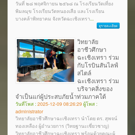
วันที่ ๒๘ พฤศจิกายน ๒๕๖๘ ณ โรงเรียนวัดเที่ยง
พิมลมุข โรงเรียนวัดหนองเสือ และโรงเรียน
บางคล้าพิทยาคม จังหวัดฉะเชิงเทรา
...
ดูรายละเอียด
วิทยาลัย
อาชีวศึกษา
ฉะเชิงเทรา ร่วม
กับโรบินสันไลฟ์
สไตล์
ฉะเชิงเทรา ร่วม
บริจาคสิ่งของ
จำเป็นแก่ผู้ประสบภัยน้ำท่วมภาคใต้
วันที่โพส :
2025-12-09 08:26:29
ผู้โพส :
administrator
วิทยาลัยอาชีวศึกษาฉะเชิงเทรา นำโดย ดร. สุพจน์
ทองเหลือง ผู้อำนวยการ (วิทยฐานะเชี่ยวชาญ)
วิทยาลัยอาชีวศึกษาฉะเชิงเทรา พร้อมด้วยคณะผู้