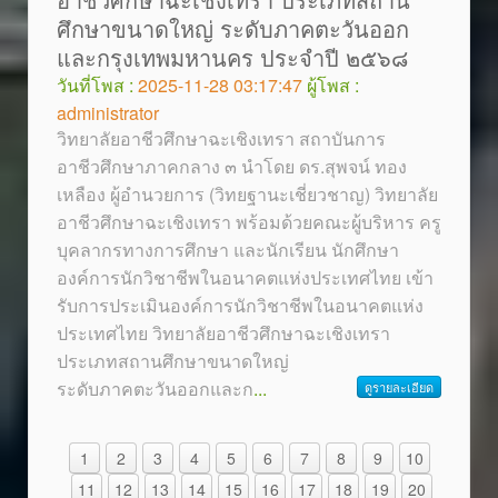
ศึกษาขนาดใหญ่ ระดับภาคตะวันออก
และกรุงเทพมหานคร ประจำปี ๒๕๖๘
วันที่โพส :
2025-11-28 03:17:47
ผู้โพส :
administrator
วิทยาลัยอาชีวศึกษาฉะเชิงเทรา สถาบันการ
อาชีวศึกษาภาคกลาง ๓ นำโดย ดร.สุพจน์ ทอง
เหลือง ผู้อำนวยการ (วิทยฐานะเชี่ยวชาญ) วิทยาลัย
อาชีวศึกษาฉะเชิงเทรา พร้อมด้วยคณะผู้บริหาร ครู
บุคลากรทางการศึกษา และนักเรียน นักศึกษา
องค์การนักวิชาชีพในอนาคตแห่งประเทศไทย เข้า
รับการประเมินองค์การนักวิชาชีพในอนาคตแห่ง
ประเทศไทย วิทยาลัยอาชีวศึกษาฉะเชิงเทรา
ประเภทสถานศึกษาขนาดใหญ่
ระดับภาคตะวันออกและก
...
ดูรายละเอียด
1
2
3
4
5
6
7
8
9
10
11
12
13
14
15
16
17
18
19
20