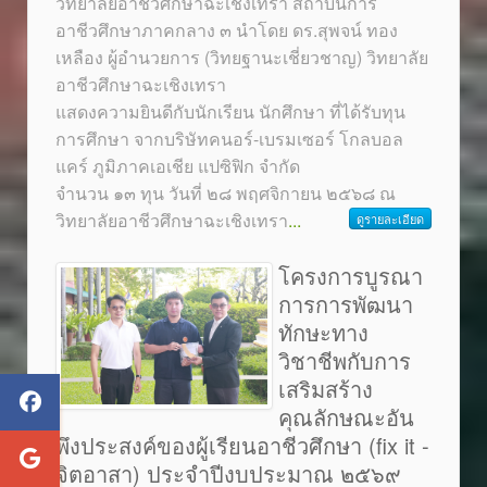
วิทยาลัยอาชีวศึกษาฉะเชิงเทรา สถาบันการ
อาชีวศึกษาภาคกลาง ๓ นำโดย ดร.สุพจน์ ทอง
เหลือง ผู้อำนวยการ (วิทยฐานะเชี่ยวชาญ) วิทยาลัย
อาชีวศึกษาฉะเชิงเทรา
แสดงความยินดีกับนักเรียน นักศึกษา ที่ได้รับทุน
การศึกษา จากบริษัทคนอร์-เบรมเซอร์ โกลบอล
แคร์ ภูมิภาคเอเชีย แปซิฟิก จำกัด
จำนวน ๑๓ ทุน วันที่ ๒๘ พฤศจิกายน ๒๕๖๘ ณ
วิทยาลัยอาชีวศึกษาฉะเชิงเทรา
...
ดูรายละเอียด
โครงการบูรณา
การการพัฒนา
ทักษะทาง
วิชาชีพกับการ
เสริมสร้าง
คุณลักษณะอัน
พึงประสงค์ของผู้เรียนอาชีวศึกษา (fix it -
จิตอาสา) ประจำปีงบประมาณ ๒๕๖๙