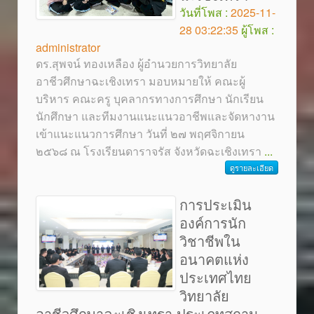
วันที่โพส :
2025-11-
28 03:22:35
ผู้โพส :
administrator
ดร.สุพจน์ ทองเหลือง ผู้อำนวยการวิทยาลัย
อาชีวศึกษาฉะเชิงเทรา มอบหมายให้ คณะผู้
บริหาร คณะครู บุคลากรทางการศึกษา นักเรียน
นักศึกษา และทีมงานแนะแนวอาชีพและจัดหางาน
เข้าแนะแนวการศึกษา วันที่ ๒๗ พฤศจิกายน
๒๕๖๘ ณ โรงเรียนดาราจรัส จังหวัดฉะเชิงเทรา
...
ดูรายละเอียด
การประเมิน
องค์การนัก
วิชาชีพใน
อนาคตแห่ง
ประเทศไทย
วิทยาลัย
อาชีวศึกษาฉะเชิงเทรา ประเภทสถาน