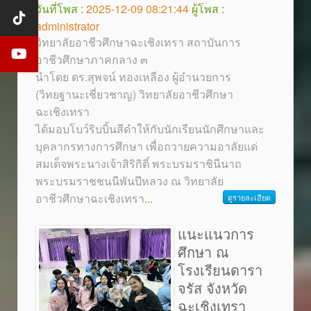
วันที่โพส :
2025-12-09 08:21:44
ผู้โพส :
administrator
วิทยาลัยอาชีวศึกษาฉะเชิงเทรา สถาบันการ
อาชีวศึกษาภาคกลาง ๓
นำโดย ดร.สุพจน์ ทองเหลือง ผู้อำนวยการ
(วิทยฐานะเชี่ยวชาญ) วิทยาลัยอาชีวศึกษา
ฉะเชิงเทรา
ได้มอบโบว์ริบบิ้นสีดำให้กับนักเรียนนักศึกษาและ
บุคลากรทางการศึกษา เพื่อถวายความอาลัยแด่
สมเด็จพระนางเจ้าสิริกิติ์ พระบรมราชินีนาถ
พระบรมราชชนนีพันปีหลวง ณ วิทยาลัย
อาชีวศึกษาฉะเชิงเทรา
...
ดูรายละเอียด
แนะแนวการ
ศึกษา ณ
โรงเรียนดารา
จรัส จังหวัด
ฉะเชิงเทรา