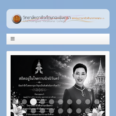
Item 3
Item 1
Item 2
Item 4
Item 5
Item 6
Item 7
Item 8
Item 9
Item 10
Item 11
Item 12
Item 13
Item 14
Item 15
Item 16
Item 17
Item 18
Item 19
Item 20