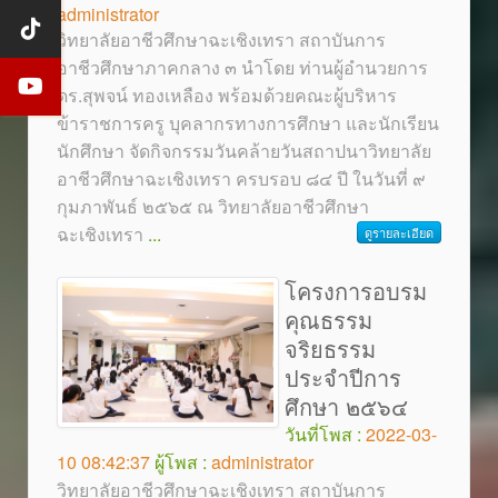
administrator
วิทยาลัยอาชีวศึกษาฉะเชิงเทรา สถาบันการ
อาชีวศึกษาภาคกลาง ๓ นำโดย ท่านผู้อำนวยการ
ดร.สุพจน์ ทองเหลือง พร้อมด้วยคณะผู้บริหาร
ข้าราชการครู บุคลากรทางการศึกษา และนักเรียน
นักศึกษา จัดกิจกรรมวันคล้ายวันสถาปนาวิทยาลัย
อาชีวศึกษาฉะเชิงเทรา ครบรอบ ๘๔ ปี ในวันที่ ๙
กุมภาพันธ์ ๒๕๖๕ ณ วิทยาลัยอาชีวศึกษา
ฉะเชิงเทรา
...
ดูรายละเอียด
โครงการอบรม
คุณธรรม
จริยธรรม
ประจำปีการ
ศึกษา ๒๕๖๔
วันที่โพส :
2022-03-
10 08:42:37
ผู้โพส :
administrator
วิทยาลัยอาชีวศึกษาฉะเชิงเทรา สถาบันการ