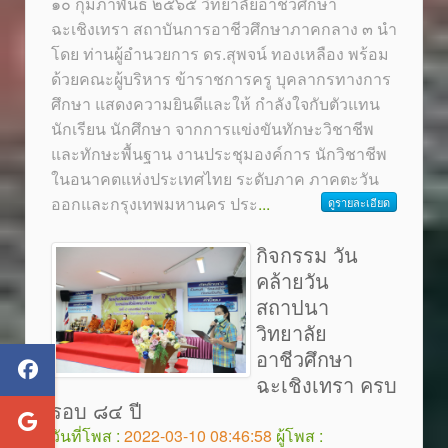
๑๐ กุมภาพันธ์ ๒๕๖๕ วิทยาลัยอาชีวศึกษา
ฉะเชิงเทรา สถาบันการอาชีวศึกษาภาคกลาง ๓ นำ
โดย ท่านผู้อำนวยการ ดร.สุพจน์ ทองเหลือง พร้อม
ด้วยคณะผู้บริหาร ข้าราชการครู บุคลากรทางการ
ศึกษา แสดงความยินดีและให้ กำลังใจกับตัวแทน
นักเรียน นักศึกษา จากการแข่งขันทักษะวิชาชีพ
และทักษะพื้นฐาน งานประชุมองค์การ นักวิชาชีพ
ในอนาคตแห่งประเทศไทย ระดับภาค ภาคตะวัน
ออกและกรุงเทพมหานคร ประ
...
ดูรายละเอียด
กิจกรรม วัน
คล้ายวัน
สถาปนา
วิทยาลัย
อาชีวศึกษา
ฉะเชิงเทรา ครบ
รอบ ๘๔ ปี
วันที่โพส :
2022-03-10 08:46:58
ผู้โพส :