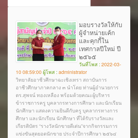
มอบรางวัลให้กับ
ผู้จำหน่ายเค้ก
และคุกกี้ใน
เทศกาลปีใหม่ ปี
๒๕๖๕
วันที่โพส :
2022-03-
10 08:59:00
ผู้โพส :
administrator
วิทยาลัยอาชีวศึกษาฉะเชิงเทรา สถาบันการ
อาชีวศึกษาภาคกลาง ๓ นำโดย ท่านผู้อำนวยการ
ดร.สุพจน์ ทองเหลือง พร้อมด้วยคณะผู้บริหาร
ข้าราชการครู บุคลากรทางการศึกษา และนักเรียน
นักศึกษา แสดงความยินดีกับครู บุคลากรทางการ
ศึกษา และนักเรียน นักศึกษา ที่ได้รับรางวัลและ
เกียรติบัตร “รางวัลนักขายดีเด่น”จากกิจกรรมการ
แข่งขันสุดยอดนักขาย ประจำปีการศึกษา ๒๕๖๔