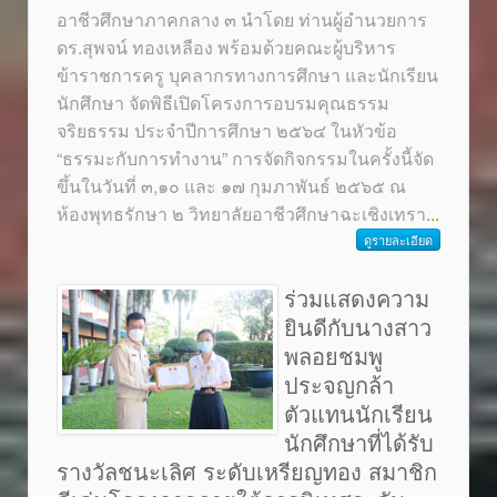
อาชีวศึกษาภาคกลาง ๓ นำโดย ท่านผู้อำนวยการ
ดร.สุพจน์ ทองเหลือง พร้อมด้วยคณะผู้บริหาร
ข้าราชการครู บุคลากรทางการศึกษา และนักเรียน
นักศึกษา จัดพิธีเปิดโครงการอบรมคุณธรรม
จริยธรรม ประจำปีการศึกษา ๒๕๖๔ ในหัวข้อ
“ธรรมะกับการทำงาน” การจัดกิจกรรมในครั้งนี้จัด
ขึ้นในวันที่ ๓,๑๐ และ ๑๗ กุมภาพันธ์ ๒๕๖๕ ณ
ห้องพุทธรักษา ๒ วิทยาลัยอาชีวศึกษาฉะเชิงเทรา
...
ดูรายละเอียด
ร่วมแสดงความ
ยินดีกับนางสาว
พลอยชมพู
ประจญกล้า
ตัวแทนนักเรียน
นักศึกษาที่ได้รับ
รางวัลชนะเลิศ ระดับเหรียญทอง สมาชิก