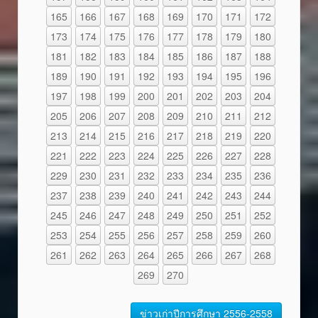
165
166
167
168
169
170
171
172
173
174
175
176
177
178
179
180
181
182
183
184
185
186
187
188
189
190
191
192
193
194
195
196
197
198
199
200
201
202
203
204
205
206
207
208
209
210
211
212
213
214
215
216
217
218
219
220
221
222
223
224
225
226
227
228
229
230
231
232
233
234
235
236
237
238
239
240
241
242
243
244
245
246
247
248
249
250
251
252
253
254
255
256
257
258
259
260
261
262
263
264
265
266
267
268
269
270
ข่าวเก่าปีการศึกษา 2556-2558