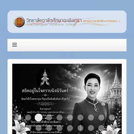
Item 3
Item 1
Item 2
Item 4
Item 5
Item 6
Item 7
Item 8
Item 9
Item 10
Item 11
Item 12
Item 13
Item 14
Item 15
Item 16
Item 17
Item 18
Item 19
Item 20