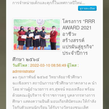
การจำหน่ายเค้กและคุกกี้ในเทศกาลปีใหม่
...
ดูรายละเอียด
โครงการ “RRR
AWARD 2021
อาชีวะ
สร้างสรรค์
แปรผันสู่ธุรกิจ”
ประจำปีการ
ศึกษา ๒๕๖๔
วันที่โพส :
2022-03-10 08:56:49
ผู้โพส :
administrator
๑๐ กุมภาพันธ์ ๒๕๖๕ วิทยาลัยอาชีวศึกษา
ฉะเชิงเทรา สถาบันการอาชีวศึกษาภาคกลาง ๓ นำ
โดย ท่านผู้อำนวยการ ดร.สุพจน์ ทองเหลือง พร้อม
ด้วยคณะผู้บริหาร ข้าราชการครู บุคลากรทางการ
ศึกษา แสดงความยินดี มอบเกียรติบัตรและให้กำลัง
ใจกับตัวแทนนักเรียน ได้รับรางวัลรองชนะเลิศ