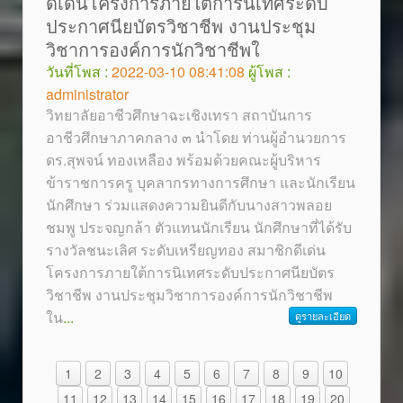
ดีเด่นโครงการภายใต้การนิเทศระดับ
ประกาศนียบัตรวิชาชีพ งานประชุม
วิชาการองค์การนักวิชาชีพใ
วันที่โพส :
2022-03-10 08:41:08
ผู้โพส :
administrator
วิทยาลัยอาชีวศึกษาฉะเชิงเทรา สถาบันการ
อาชีวศึกษาภาคกลาง ๓ นำโดย ท่านผู้อำนวยการ
ดร.สุพจน์ ทองเหลือง พร้อมด้วยคณะผู้บริหาร
ข้าราชการครู บุคลากรทางการศึกษา และนักเรียน
นักศึกษา ร่วมแสดงความยินดีกับนางสาวพลอย
ชมพู ประจญกล้า ตัวแทนนักเรียน นักศึกษาที่ได้รับ
รางวัลชนะเลิศ ระดับเหรียญทอง สมาชิกดีเด่น
โครงการภายใต้การนิเทศระดับประกาศนียบัตร
วิชาชีพ งานประชุมวิชาการองค์การนักวิชาชีพ
ใน
...
ดูรายละเอียด
1
2
3
4
5
6
7
8
9
10
11
12
13
14
15
16
17
18
19
20