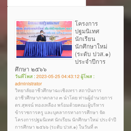
โครงการ
ปฐมนิเทศ
นักเรียน
นักศึกษาใหม่
(ระดับ ปวส.๑)
ประจำปีการ
ศึกษา ๒๕๖๖
วันที่โพส :
2023-05-25 04:43:12
ผู้โพส :
administrator
วิทยาลัยอาชีวศึกษาฉะเชิงเทรา สถาบันการ
อาชีวศึกษาภาคกลาง ๓ นำโดย ท่านผู้อำนวยการ
ดร.สุพจน์ ทองเหลือง พร้อมด้วยคณะผู้บริหาร
ข้าราชการครู และบุคลากรทางการศึกษา จัด
โครงการปฐมนิเทศ นักเรียน นักศึกษาใหม่ ประจำปี
การศึกษา ๒๕๖๖ (ระดับ ปวส.๑) ในวันที่ ๓