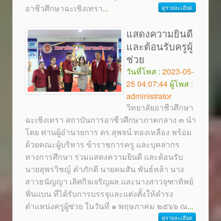
อาชีวศึกษาฉะเชิงเทรา
...
ดูรายละเอียด
แสดงความยินดี
และต้อนรับครูผู้
ช่วย
วันที่โพส :
2023-05-
25 04:07:44
ผู้โพส :
administrator
วิทยาลัยอาชีวศึกษา
ฉะเชิงเทรา สถาบันการอาชีวศึกษาภาคกลาง ๓ นำ
โดย ท่านผู้อำนวยการ ดร.สุพจน์ ทองเหลือง พร้อม
ด้วยคณะผู้บริหาร ข้าราชการครู และบุคลากร
ทางการศึกษา ร่วมแสดงความยินดี และต้อนรับ
นายสุพรวิชญ์ คำภักดี นายคมสัน พันธ์หล้า นาง
สาวธนัญญา เลิศกิจเจริญผล และนางสาวจุฑาทิพย์
ฟั่นแบน ที่ได้รับการบรรจุและแต่งตั้งให้ดำรง
ตำแหน่งครูผู้ช่วย ในวันที่ ๑ พฤษภาคม ๒๕๖๖ ณ
...
ดูรายละเอียด