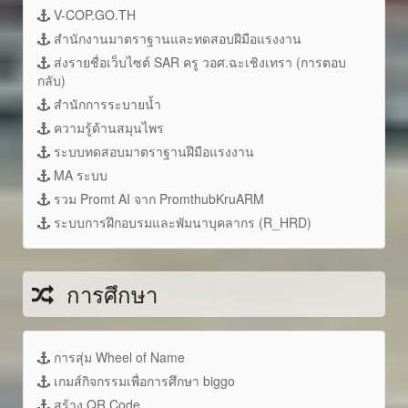
V-COP.GO.TH
สำนักงานมาตราฐานและทดสอบฝีมือแรงงาน
ส่งรายชื่อเว็บไซต์ SAR ครู วอศ.ฉะเชิงเทรา (การตอบ
กลับ)
สำนักการระบายน้ำ
ความรู้ด้านสมุนไพร
ระบบทดสอบมาตราฐานฝึมือแรงงาน
MA ระบบ
รวม Promt AI จาก PromthubKruARM
ระบบการฝึกอบรมและพัมนาบุคลากร (R_HRD)
การศึกษา
การสุ่ม Wheel of Name
เกมส์กิจกรรมเพื่อการศึกษา biggo
สร้าง QR Code