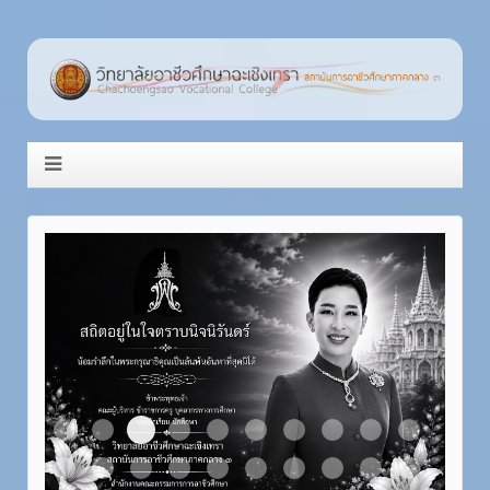
Item 3
Item 1
Item 2
Item 4
Item 5
Item 6
Item 7
Item 8
Item 9
Item 10
Item 11
Item 12
Item 13
Item 14
Item 15
Item 16
Item 17
Item 18
Item 19
Item 20