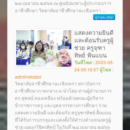
๒๘ เมษายน ๒๕๖๖ ณ ศูนย์บ่มเพาะผู้ประกอบการ
อาชีวศึกษา วิทยาลัยอาชีวศึกษาฉะเชิงเทรา
...
ดูรายละเอียด
แสดงความยินดี
และต้อนรับครูผู้
ช่วย ครูจุฑา
ทิพย์ ฟั่นแบน
วันที่โพส :
2023-05-
24 09:16:57
ผู้โพส :
administrator
วิทยาลัยอาชีวศึกษาฉะเชิงเทรา สถาบันการ
อาชีวศึกษาภาคกลาง ๓ นำโดย ท่านผู้อำนวยการ
ดร.สุพจน์ ทองเหลือง พร้อมด้วยคณะผู้บริหาร
ข้าราชการครู และบุคลากรทางการศึกษา ร่วม
แสดงความยินดี และต้อนรับ ครูจุฑาทิพย์ ฝั้นแบน
ที่ได้รับการบรรจุและแต่งตั้งให้ดำรงตำแหน่งครูผู้
ช่วย แผนกวิจิตรศิลป์ ในวันที่ ๒๘ เมษายน ๒๕๖๖