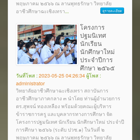
พฤษภาคม ๒๕๖๖ ณ ลานพุทธรักษา วิทยาลัย
อาชีวศึกษาฉะเชิงเทรา
...
ดูรายละเอียด
โครงการ
ปฐมนิเทศ
นักเรียน
นักศึกษาใหม่
ประจำปีการ
ศึกษา ๒๕๖๕
วันที่โพส :
2023-05-25 04:26:34
ผู้โพส :
administrator
วิทยาลัยอาชีวศึกษาฉะเชิงเทรา สถาบันการ
อาชีวศึกษาภาคกลาง ๓ นำโดย ท่านผู้อำนวยการ
ดร.สุพจน์ ทองเหลือง พร้อมด้วยคณะผู้บริหาร
ข้าราชการครู และบุคลากรทางการศึกษา จัด
โครงการปฐมนิเทศ นักเรียน นักศึกษาใหม่ ประจำปี
การศึกษา ๒๕๖๖ (ระดับ ปวช.๑) ในวันที่ ๒
พฤษภาคม ๒๕๖๖ ณ ลานพุทธรักษา วิทยาลัย