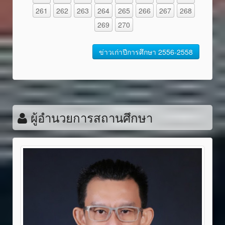
261
262
263
264
265
266
267
268
269
270
ข่าวเก่าปีการศึกษา 2556-2558
ผู้อำนวยการสถานศึกษา