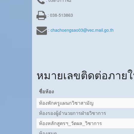
: 038-511142
: 038-513863
:
chachoengsao03@vec.mail.go.th
หมายเลขติดต่อภาย
ชื่อห้อง
ห้องพักครูแผนกวิชาสามัญ
ห้องรองผู้อำนวยการฝ่ายวิชาการ
ห้องหลักสูตรฯ_วัดผล_วิชาการ
ห้องสมุด