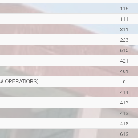
116
111
311
223
510
421
401
พันธ์ OPERATIORS)
0
414
413
412
416
612