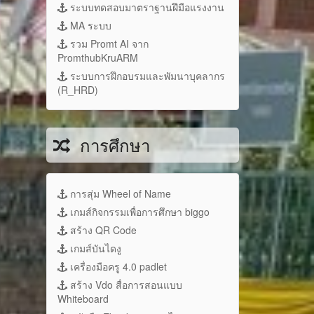
ระบบทดสอบมาตราฐานฝึมือแรงงาน
MA ระบบ
รวม Promt AI จาก
PromthubKruARM
ระบบการฝึกอบรมและพัมนาบุคลากร
(R_HRD)
การศึกษา
การสุ่ม Wheel of Name
เกมส์กิจกรรมเพื่อการศึกษา biggo
สร้าง QR Code
เกมส์บันไดงู
เครื่องมือครู 4.0 padlet
สร้าง Vdo สื่อการสอนแบบ
Whiteboard