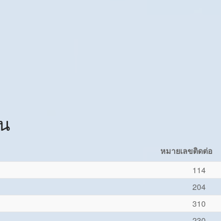
ใน
หมายเลขติดต่อ
114
204
310
230