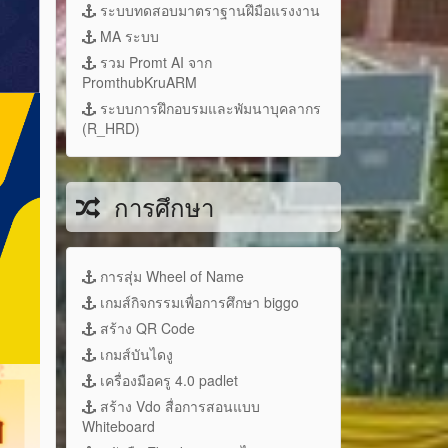
ระบบทดสอบมาตราฐานฝึมือแรงงาน
MA ระบบ
รวม Promt AI จาก
PromthubKruARM
ระบบการฝึกอบรมและพัมนาบุคลากร
(R_HRD)
การศึกษา
การสุ่ม Wheel of Name
เกมส์กิจกรรมเพื่อการศึกษา biggo
สร้าง QR Code
เกมส์บันไดงู
เครื่องมือครู 4.0 padlet
สร้าง Vdo สื่อการสอนแบบ
Whiteboard