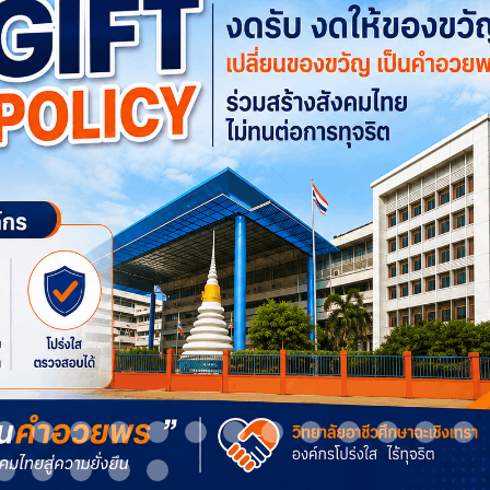
m 9
Item 10
Item 11
Item 12
Item 13
Item 14
Item 15
Item 16
Item 17
Item 18
Item 19
Item 20
Item 21
It
Item 24
Item 25
Item 26
Item 27
Item 28