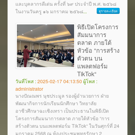
และบุคลากรดีเด่น ครั้งที่ ๖๙ ประจำปี พ.ศ. ๒๕๖๘
ในงานวันครู ๑๖ มกราคม ๒๕๖๘
...
ดูรายละเอียด
พิธีเปิดโครงการ
สัมมนาการ
ตลาด ภายใต้
หัวข้อ “การสร้าง
ตัวตน บน
แพลตฟอร์ม
TikTok“
วันที่โพส :
2025-02-17 04:13:50
ผู้โพส :
administrator
นางปัณณพร นุชประมูล รองผู้อำนวยการ ฝ่าย
พัฒนากิจการนักเรียนนักศึกษา วิทยาลัย
อาชีวศึกษาฉะเชิงเทรา เป็นประธานในพิธีเปิด
โครงการสัมมนาการตลาด ภายใต้หัวข้อ “การ
สร้างตัวตน บนแพลตฟอร์ม TikTok“ ในวันศุกร์ที่ 24
มกราคม 2568 ณ ห้องประชุมพุทธรักษา 2