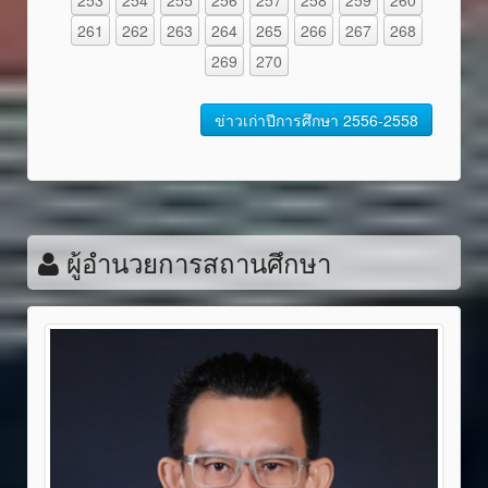
261
262
263
264
265
266
267
268
269
270
ข่าวเก่าปีการศึกษา 2556-2558
ผู้อำนวยการสถานศึกษา