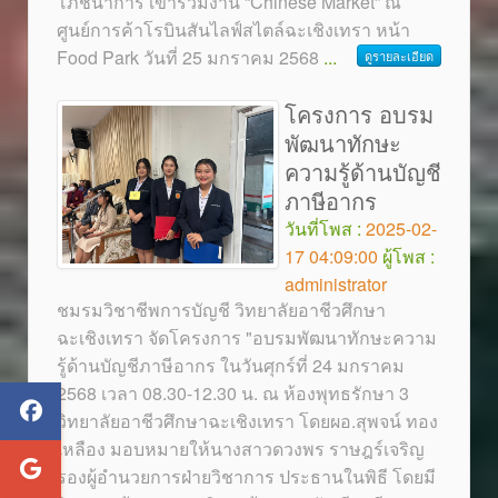
โภชนาการ เข้าร่วมงาน “Chinese Market” ณ
ศูนย์การค้าโรบินสันไลฟ์สไตล์ฉะเชิงเทรา หน้า
Food Park วันที่ 25 มกราคม 2568
...
ดูรายละเอียด
โครงการ อบรม
พัฒนาทักษะ
ความรู้ด้านบัญชี
ภาษีอากร
วันที่โพส :
2025-02-
17 04:09:00
ผู้โพส :
administrator
ชมรมวิชาชีพการบัญชี วิทยาลัยอาชีวศึกษา
ฉะเชิงเทรา จัดโครงการ "อบรมพัฒนาทักษะความ
รู้ด้านบัญชีภาษีอากร ในวันศุกร์ที่ 24 มกราคม
2568 เวลา 08.30-12.30 น. ณ ห้องพุทธรักษา 3
วิทยาลัยอาชีวศึกษาฉะเชิงเทรา โดยผอ.สุพจน์ ทอง
เหลือง มอบหมายให้นางสาวดวงพร ราษฎร์เจริญ
รองผู้อำนวยการฝ่ายวิชาการ ประธานในพิธี โดยมี