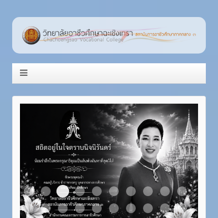
Item 3
Item 1
Item 2
Item 4
Item 5
Item 6
Item 7
Item 8
Item 9
Item 10
Item 11
Item 12
Item 13
Item 14
Item 15
Item 16
Item 17
Item 18
Item 19
Item 20