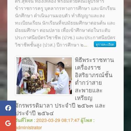
ดร.สุพจน์ ทองเหลือง พร้อมด้วยคณะผู้บริหาร
ข้าราชการครู บุคลากรทางการศึกษา และนักเรียน
นักศึกษา ดำเนินงานมอบตัว ทำสัญญาและลง
ทะเบียนเรียน นักเรียนที่จบมัธยมศึกษาตอนต้น และ
มัธยมศึกษา ตอนปลาย เพื่อเข้าศึกษาต่อในระดับ
ประกาศนียบัตรวิชาชีพ (ปวช.) และประกาศนียบัตร
วิชาชีพชั้นสูง (ปวส.) ปีการศึกษา ๒
...
ดูรายละเอียด
พิธีพระราชทาน
เครื่องราช
อิสริยาภรณ์ชั้น
ต่ำกว่าสาย
สะพายและ
เหรียญ
จักรพรรดิมาลา ประจำปี ๒๕๖๓ และ
ประจำปี ๒๕๖๔
วันที่โพส :
2023-03-29 08:17:47
ผู้โพส :
administrator