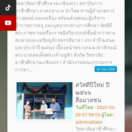
วิทยาลัยอาชีวศึกษาฉะเชิงเทรา สถาบันการ
อาชีวศึกษา ภาคกลาง ๓ นำโดย ท่านผู้อำนวยการ
ดร.สุพจน์ ทองเหลือง พร้อมด้วยคณะผู้บริหาร
ข้าราชการครู และบุคลากรทางการศึกษา จัดพิธี
พระราชทานเครื่องราชอิสริยาภรณ์ชั้นต่ำกว่าสาย
สะพายและเหรียญจักรพรรดิมาลา ประจำปี ๒๕๖๓
และประจำปี ๒๕๖๔ เบื้องหน้าพระบรมฉายาลักษณ์
พระบาทสมเด็จพระเจ้าอยู่หัว สังกัด วิทยาลัย
อาชีวศึกษาฉะเชิงเทรา สำนักงานคณะกรรมการ
การอา
...
ดูรายละเอียด
สวัสดีปีใหม่ ปี
๒๕๖๖
สื่อมวลชน
วันที่โพส :
2023-03-
29 07:58:03
ผู้โพส :
administrator
วิทยาลัยอาชีวศึกษา