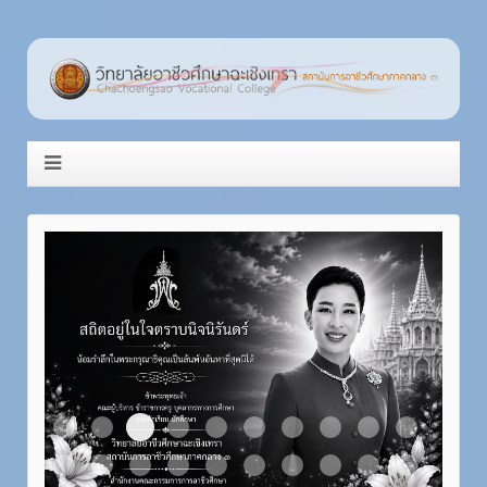
Item 3
Item 1
Item 2
Item 4
Item 5
Item 6
Item 7
Item 8
Item 9
Item 10
Item 11
Item 12
Item 13
Item 14
Item 15
Item 16
Item 17
Item 18
Item 19
Item 20