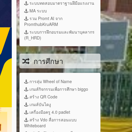
ระบบทดสอบมาตราฐานฝึมือแรงงาน
MA ระบบ
รวม Promt AI จาก
PromthubKruARM
ระบบการฝึกอบรมและพัมนาบุคลากร
(R_HRD)
การศึกษา
การสุ่ม Wheel of Name
เกมส์กิจกรรมเพื่อการศึกษา biggo
สร้าง QR Code
เกมส์บันไดงู
เครื่องมือครู 4.0 padlet
สร้าง Vdo สื่อการสอนแบบ
Whiteboard