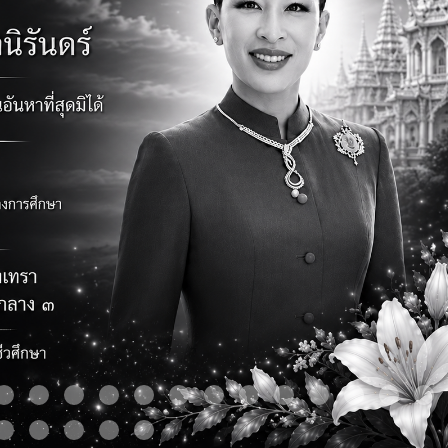
m 9
Item 10
Item 11
Item 12
Item 13
Item 14
Item 15
Item 16
Item 17
Item 18
Item 19
Item 20
Item 21
It
Item 24
Item 25
Item 26
Item 27
Item 28