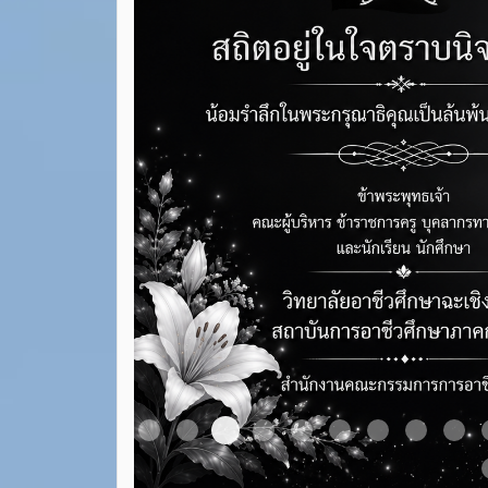
Item 4
Item 1
Item 2
Item 3
Item 5
Item 6
Item 7
Item 8
Ite