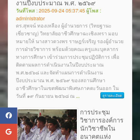
งานปีงบประมาณ พ.ศ. ๒๕๖๙
วันที่โพส :
2025-09-24 05:37:45
ผู้โพส :
administrator
ดร.สุพจน์ ทองเหลือง ผู้อำนวยการ (วิทยฐานะ
เชี่ยวชาญ) วิทยาลัยอาชีวศึกษาฉะเชิงเทรา มอบ
หมายให้ นางสาวดวงพร ราษฎร์เจริญ รองผู้อำนวย
การฝ่ายวิชาการ พร้อมด้วยคณะครูและบุคลากร
ทางการศึกษา เข้าร่วมการประชุมปฏิบัติการ เพื่อ
ติดตามผลการดำเนินงานในปีงบประมาณ
พ.ศ.๒๕๖๘ และจัดทำแผนการดำเนินงาน
ปีงบประมาณ พ.ศ. ๒๕๖๙ ของสถานศึกษา
อาชีวศึกษาในเขตพัฒนาพิเศษภาคตะวันออก ใน
วันที่ ๑๙ กันยายน ๒๕๖๘ ณ
...
ดูรายละเอียด
การประชุม
วิชาการองค์การ
นักวิชาชีพใน
อนาคตแห่ง