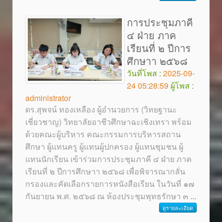
การประชุมภาคี
๔ ฝ่าย ภาค
เรียนที่ ๒ ปีการ
ศึกษาา ๒๕๖๘
วันที่โพส :
2025-09-
24 05:28:59
ผู้โพส :
administrator
ดร.สุพจน์ ทองเหลือง ผู้อำนวยการ (วิทยฐานะ
เชี่ยวชาญ) วิทยาลัยอาชีวศึกษาฉะเชิงเทรา พร้อม
ด้วยคณะผู้บริหาร คณะกรรมการบริหารสถาน
ศึกษา ผู้แทนครู ผู้แทนผู้ปกครอง ผู้แทนชุมชน ผู้
แทนนักเรียน เข้าร่วมการประชุมภาคี ๔ ฝ่าย ภาค
เรียนที่ ๒ ปีการศึกษาา ๒๕๖๘ เพื่อพิจารณากลั่น
กรองและคัดเลือกรายการหนังสือเรียน ในวันที่ ๑๗
กันยายน พ.ศ. ๒๕๖๘ ณ ห้องประชุมพุทธรักษา ๓
...
ดูรายละเอียด