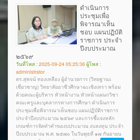
ดำเนินการ
ประชุมเพื่อ
พิจารณาเห็น
ชอบ แผนปฏิบัติ
ราชการ ประจำ
ปีงบประมาณ
๒๕๖๙
วันที่โพส :
2025-09-24 05:25:36
ผู้โพส :
administrator
ดร.สุพจน์ ทองเหลือง ผู้อำนวยการ (วิทยฐานะ
เชี่ยวชาญ) วิทยาลัยอาชีวศึกษาฉะเชิงเทรา พร้อม
ด้วยคณะผู้บริหาร หัวหน้างาน หัวหน้าแผนกวิชา
คณะครูและบุคลากรทางการศึกษา ดำเนินการ
ประชุมเพื่อพิจารณาเห็นชอบ แผนปฏิบัติราชการ
ประจำปีงบประมาณ ๒๕๖๙ และการชี้แจงหลัก
เกณฑ์การจัดทำคำของบประมาณ งบลงทุน ประจำ
ปีงบประมาณ พ.ศ. ๒๕๗๐ ในวันพุธที่ ๑๗ กันยายน