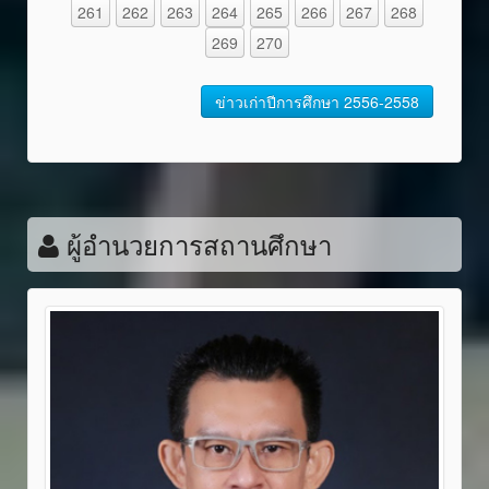
261
262
263
264
265
266
267
268
269
270
ข่าวเก่าปีการศึกษา 2556-2558
ผู้อำนวยการสถานศึกษา