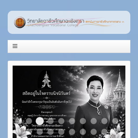
Item 3
Item 1
Item 2
Item 4
Item 5
Item 6
Item 7
Item 8
Item 9
Item 10
Item 11
Item 12
Item 13
Item 14
Item 15
Item 16
Item 17
Item 18
Item 19
Item 20