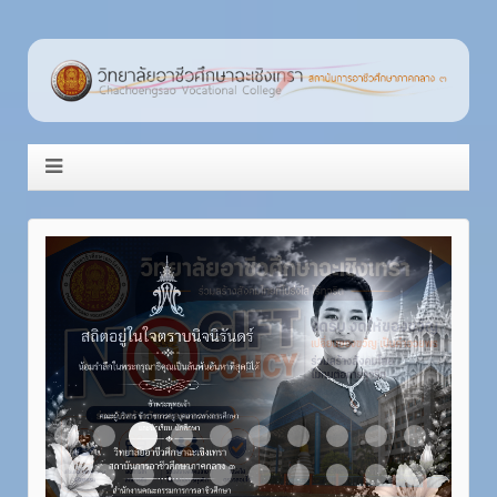
Item 3
Item 1
Item 2
Item 4
Item 5
Item 6
Item 7
Item 8
Item 9
Item 10
Item 11
Item 12
Item 13
Item 14
Item 15
Item 16
Item 17
Item 18
Item 19
Item 20