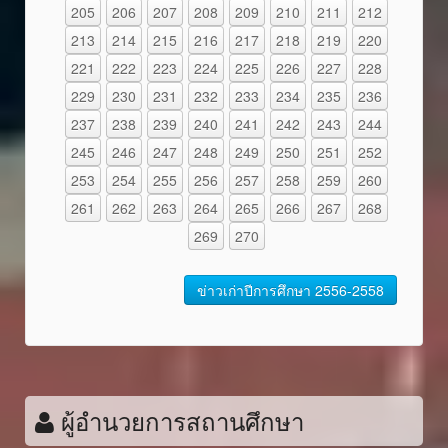
205
206
207
208
209
210
211
212
213
214
215
216
217
218
219
220
221
222
223
224
225
226
227
228
229
230
231
232
233
234
235
236
237
238
239
240
241
242
243
244
245
246
247
248
249
250
251
252
253
254
255
256
257
258
259
260
261
262
263
264
265
266
267
268
269
270
ข่าวเก่าปีการศึกษา 2556-2558
ผู้อำนวยการสถานศึกษา