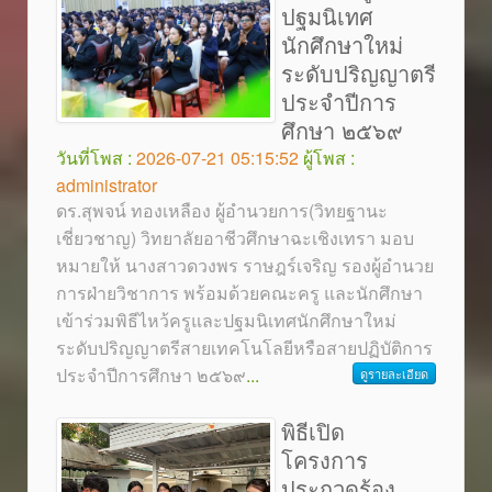
ปฐมนิเทศ
นักศึกษาใหม่
ระดับปริญญาตรี
ประจำปีการ
ศึกษา ๒๕๖๙
วันที่โพส :
2026-07-21 05:15:52
ผู้โพส :
administrator
ดร.สุพจน์ ทองเหลือง ผู้อำนวยการ(วิทยฐานะ
เชี่ยวชาญ) วิทยาลัยอาชีวศึกษาฉะเชิงเทรา มอบ
หมายให้ นางสาวดวงพร ราษฎร์เจริญ รองผู้อำนวย
การฝ่ายวิชาการ พร้อมด้วยคณะครู และนักศึกษา
เข้าร่วมพิธีไหว้ครูและปฐมนิเทศนักศึกษาใหม่
ระดับปริญญาตรีสายเทคโนโลยีหรือสายปฏิบัติการ
ประจำปีการศึกษา ๒๕๖๙
...
ดูรายละเอียด
พิธีเปิด
โครงการ
ประกวดร้อง