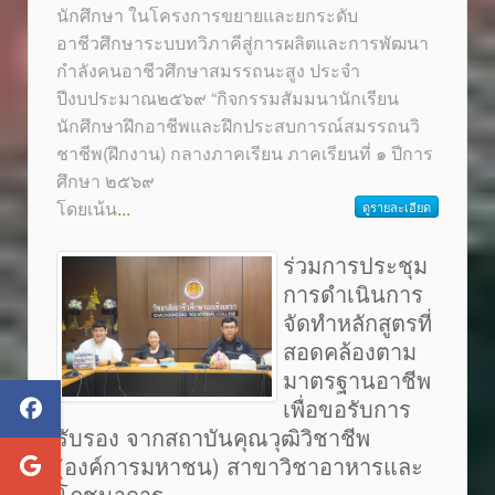
นักศึกษา ในโครงการขยายและยกระดับ
อาชีวศึกษาระบบทวิภาคีสู่การผลิตและการพัฒนา
กำลังคนอาชีวศึกษาสมรรถนะสูง ประจำ
ปีงบประมาณ๒๕๖๙ “กิจกรรมสัมมนานักเรียน
นักศึกษาฝึกอาชีพและฝึกประสบการณ์สมรรถนวิ
ชาชีพ(ฝึกงาน) กลางภาคเรียน ภาคเรียนที่ ๑ ปีการ
ศึกษา ๒๕๖๙
โดยเน้น
...
ดูรายละเอียด
ร่วมการประชุม
การดำเนินการ
จัดทำหลักสูตรที่
สอดคล้องตาม
มาตรฐานอาชีพ
เพื่อขอรับการ
รับรอง จากสถาบันคุณวุฒิวิชาชีพ
(องค์การมหาชน) สาขาวิชาอาหารและ
โภชนาการ