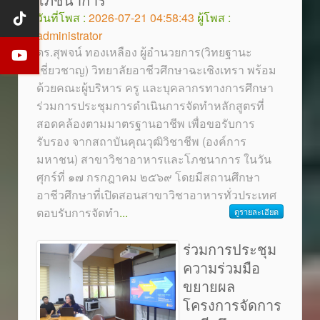
วันที่โพส :
2026-07-21 04:58:43
ผู้โพส :
administrator
ดร.สุพจน์ ทองเหลือง ผู้อำนวยการ(วิทยฐานะ
เชี่ยวชาญ) วิทยาลัยอาชีวศึกษาฉะเชิงเทรา พร้อม
ด้วยคณะผู้บริหาร ครู และบุคลากรทางการศึกษา
ร่วมการประชุมการดำเนินการจัดทำหลักสูตรที่
สอดคล้องตามมาตรฐานอาชีพ เพื่อขอรับการ
รับรอง จากสถาบันคุณวุฒิวิชาชีพ (องค์การ
มหาชน) สาขาวิชาอาหารและโภชนาการ ในวัน
ศุกร์ที่ ๑๗ กรกฎาคม ๒๕๖๙ โดยมีสถานศึกษา
อาชีวศึกษาที่เปิดสอนสาขาวิชาอาหารทั่วประเทศ
ตอบรับการจัดทำ
...
ดูรายละเอียด
ร่วมการประชุม
ความร่วมมือ
ขยายผล
โครงการจัดการ