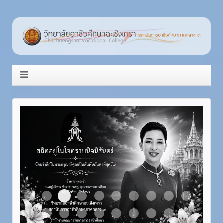
Item 3
Item 1
Item 2
Item 4
Item 5
Item 6
Item 7
Item 8
Item 9
Item 10
Item 11
Item 12
Item 13
Item 14
Item 15
Item 16
Item 17
Item 18
Item 19
Item 20