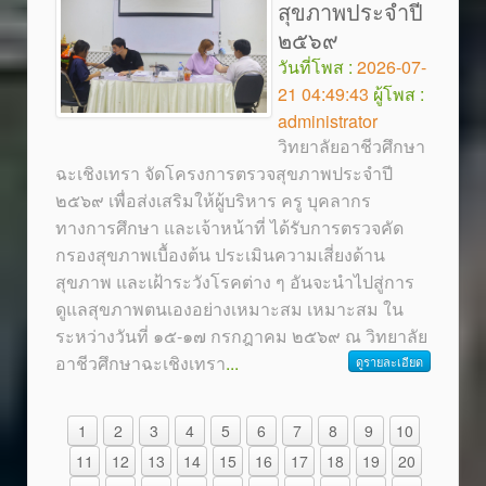
สุขภาพประจำปี
๒๕๖๙
วันที่โพส :
2026-07-
21 04:49:43
ผู้โพส :
administrator
วิทยาลัยอาชีวศึกษา
ฉะเชิงเทรา จัดโครงการตรวจสุขภาพประจำปี
๒๕๖๙ เพื่อส่งเสริมให้ผู้บริหาร ครู บุคลากร
ทางการศึกษา และเจ้าหน้าที่ ได้รับการตรวจคัด
กรองสุขภาพเบื้องต้น ประเมินความเสี่ยงด้าน
สุขภาพ และเฝ้าระวังโรคต่าง ๆ อันจะนำไปสู่การ
ดูแลสุขภาพตนเองอย่างเหมาะสม เหมาะสม ใน
ระหว่างวันที่ ๑๕-๑๗ กรกฎาคม ๒๕๖๙ ณ วิทยาลัย
อาชีวศึกษาฉะเชิงเทรา
...
ดูรายละเอียด
1
2
3
4
5
6
7
8
9
10
11
12
13
14
15
16
17
18
19
20