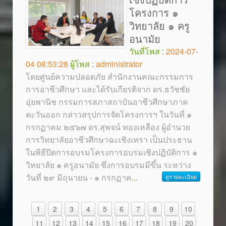
โครงการ ๑
วิทยาลัย ๑ ครู
อนามัย
วันที่โพส :
2024-07-
04 08:53:28
ผู้โพส :
administrator
โดยศูนย์ความปลอดภัย สำนักงานคณะกรรมการ
การอาชีวศึกษา และได้รับเกียรติจาก ดร.ธวัชชัย
อุ่ยพานิช กรรมการสภาสถาบันอาชีวศึกษาภาค
ตะวันออก กล่าวสรุปการจัดโครงการฯ ในวันที่ ๑
กรกฏาคม ๒๕๖๗ ดร.สุพจน์ ทองเหลือง ผู้อำนวย
การวิทยาลัยอาชีวศึกษาฉะเชิงเทรา เป็นประธาน
ในพิธีปิดการอบรมโครงการอบรมเชิงปฏิบัติการ ๑
วิทยาลัย ๑ ครูอนามัย ซึ่งการอบรมมีขึ้น ระหว่าง
วันที่ ๒๙ มิถุนายน - ๑ กรกฏาค
...
ดูรายละเอียด
1
2
3
4
5
6
7
8
9
10
11
12
13
14
15
16
17
18
19
20