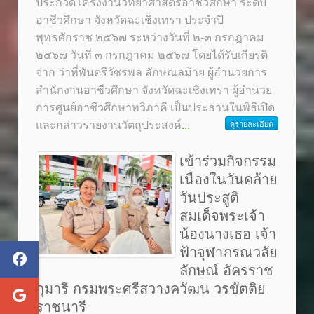
ประกวดโครงงานวิทยาศาสตร์อาชีวศึกษา ระดับ
อาชีวศึกษา จังหวัดฉะเชิงเทรา ประจำปี
พุทธศักราช ๒๕๖๗ ระหว่างวันที่ ๒-๓ กรกฎาคม
๒๕๖๗ วันที่ ๓ กรกฎาคม ๒๕๖๗ โดยได้รับเกียรติ
จาก ว่าที่พันตรีวัชรพล ลักษณลม้าย ผู้อำนวยการ
สำนักงานอาชีวศึกษา จังหวัดฉะเชิงเทรา ผู้อำนวย
การศูนย์อาชีวศึกษาทวิภาคี เป็นประธานในพิธีเปิด
และกล่าวรายงานวัตถุประสงค์
...
ดูรายละเอียด
เข้าร่วมกิจกรรม
เนื่องในวันคล้าย
วันประสูติ
สมเด็จพระเจ้า
น้องนางเธอ เจ้า
ฟ้าจุฬาภรณวลัย
ลักษณ์ อัครราช
กุมารี กรมพระศรีสวางควัฒน วรขัตติย
ราชนารี