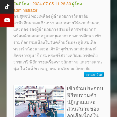
วันที่โพส :
2024-07-05 11:26:30
ผู้โพส :
administrator
ดร.สุพจน์ ทองเหลือง ผู้อำนวยการวิทยาลัย
อาชีวศึกษาฉะเชิงเทรา มอบหมายให้นายชำนาญ
แสงทอง รองผู้อำนวยการฝ่ายบริหารทรัพยากร
พร้อมด้วยคณะครูและบุคลากรทางการศึกษา เข้า
ร่วมกิจกรรมเนื่องในวันคล้ายวันประสูติ สมเด็จ
พระเจ้าน้องนางเธอ เจ้าฟ้าจุฬาภรณวลัยลักษณ์
อัครราชกุมารี กรมพระศรีสวางควัฒน วรขัตติย
ราชนารี พิธีถวายเครื่องราชสักการะ และวางพาน
พุ่ม ในวันที่ ๒ กรกฎาคม ๒๕๖๗ ณ วิทยาลัย
...
ดูรายละเอียด
เข้าร่วมประกอบ
พิธีทบทวนคำ
ปฏิญาณและ
สวนสนามของ
ลูกเสือเนื่องใน