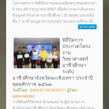
โอกาสพระราชพิธีมหามงคลเฉลิมพระชนมพรรษา
6 รอบ 28 กรกฎาคม 2567 เพื่อพิจารณากลั่นกรอง
ข้อมูลตำรับอาหารอาชีวศึกษา (E-book) และคลิป
สั้น 1 นาที (เมนูอาหารปรุงสุก) ของสถานศึกษาที
...
ดูรายละเอียด
พิธีปิดการ
ประกวดโครง
งาน
วิทยาศาสตร์
อาชีวศึกษา
ระดับ
อาชีวศึกษาจังหวัดฉะเชิงเทรา ประจำปี
พุทธศักราช ๒๕๖๗
วันที่โพส :
2024-07-09 05:53:11
ผู้โพส :
administrator
ว่าที่พันตรีวัชรพล ลักษณลม้าย ผู้อำนวยการ
สำนักงานอาชีวศึกษา จังหวัดฉะเชิงเทรา ผู้อำนวย