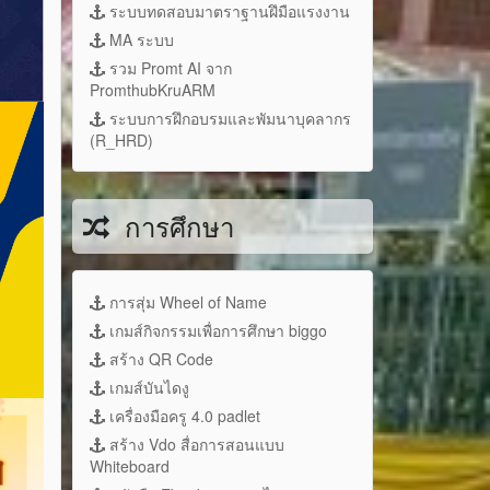
ระบบทดสอบมาตราฐานฝึมือแรงงาน
MA ระบบ
รวม Promt AI จาก
PromthubKruARM
ระบบการฝึกอบรมและพัมนาบุคลากร
(R_HRD)
การศึกษา
การสุ่ม Wheel of Name
เกมส์กิจกรรมเพื่อการศึกษา biggo
สร้าง QR Code
เกมส์บันไดงู
เครื่องมือครู 4.0 padlet
สร้าง Vdo สื่อการสอนแบบ
Whiteboard