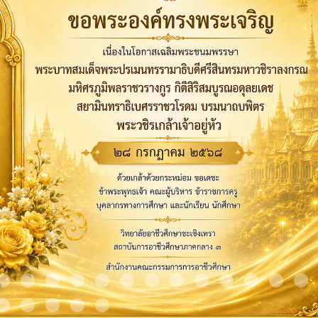
m 9
Item 10
Item 11
Item 12
Item 13
Item 14
Item 15
Item 16
Item 17
Item 18
Item 19
Item 20
Item 21
It
Item 24
Item 25
Item 26
Item 27
Item 28