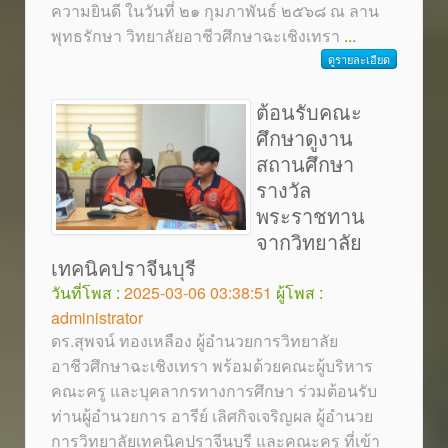
ความยินดี ในวันที่ ๒๑ กุมภาพันธ์ ๒๕๖๘ ณ ลาน
พุทธรักษา วิทยาลัยอาชีวศึกษาฉะเชิงเทรา
...
ดูรายละเอียด
ต้อนรับคณะ
ศึกษาดูงาน
สถานศึกษา
รางวัล
พระราชทาน
จากวิทยาลัย
เทคนิคปราจีนบุรี
วันที่โพส :
2025-03-06 03:38:51
ผู้โพส :
administrator
ดร.สุพจน์ ทองเหลือง ผู้อำนวยการวิทยาลัย
อาชีวศึกษาฉะเชิงเทรา พร้อมด้วยคณะผู้บริหาร
คณะครู และบุคลากรทางการศึกษา ร่วมต้อนรับ
ท่านผู้อำนวยการ อารีย์ เลิศกิจเจริญผล ผู้อำนวย
การวิทยาลัยเทคนิคปราจีนบุรี และคณะครู ที่เข้า