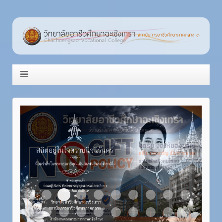
Item 3
Item 1
Item 2
Item 4
Item 5
Item 6
Item 7
Item 8
Item 9
Item 10
Item 11
Item 12
Item 13
Item 14
Item 15
Item 16
Item 17
Item 18
Item 19
Item 20