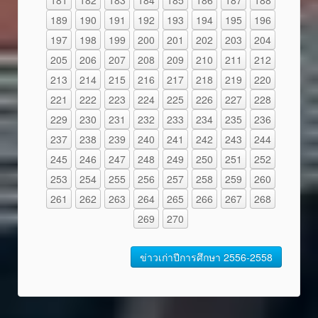
189
190
191
192
193
194
195
196
197
198
199
200
201
202
203
204
205
206
207
208
209
210
211
212
213
214
215
216
217
218
219
220
221
222
223
224
225
226
227
228
229
230
231
232
233
234
235
236
237
238
239
240
241
242
243
244
245
246
247
248
249
250
251
252
253
254
255
256
257
258
259
260
261
262
263
264
265
266
267
268
269
270
ข่าวเก่าปีการศึกษา 2556-2558