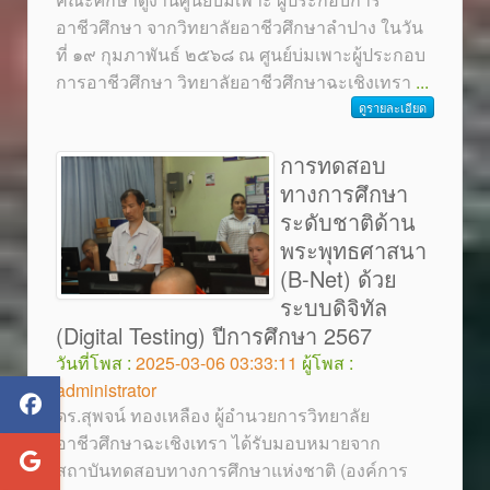
อาชีวศึกษา จากวิทยาลัยอาชีวศึกษาลำปาง ในวัน
ที่ ๑๙ กุมภาพันธ์ ๒๕๖๘ ณ ศูนย์บ่มเพาะผู้ประกอบ
การอาชีวศึกษา วิทยาลัยอาชีวศึกษาฉะเชิงเทรา
...
ดูรายละเอียด
การทดสอบ
ทางการศึกษา
ระดับชาติด้าน
พระพุทธศาสนา
(B-Net) ด้วย
ระบบดิจิทัล
(Digital Testing) ปีการศึกษา 2567
วันที่โพส :
2025-03-06 03:33:11
ผู้โพส :
administrator
ดร.สุพจน์ ทองเหลือง ผู้อำนวยการวิทยาลัย
อาชีวศึกษาฉะเชิงเทรา ได้รับมอบหมายจาก
สถาบันทดสอบทางการศึกษาแห่งชาติ (องค์การ