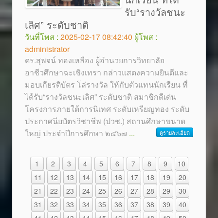
รับ“รางวัลชนะ
เลิศ” ระดับชาติ
วันที่โพส :
2025-02-17 08:42:40
ผู้โพส :
administrator
ดร.สุพจน์ ทองเหลือง ผู้อำนวยการวิทยาลัย
อาชีวศึกษาฉะเชิงเทรา กล่าวแสดงความยินดีและ
มอบเกียรติบัตร โล่รางวัล ให้กับตัวแทนนักเรียน ที่
ได้รับ“รางวัลชนะเลิศ” ระดับชาติ สมาชิกดีเด่น
โครงการภายใต้การนิเทศ ระดับเหรียญทอง ระดับ
ประกาศนียบัตรวิชาชีพ (ปวช.) สถานศึกษาขนาด
ใหญ่ ประจำปีการศึกษา ๒๕๖๗
...
ดูรายละเอียด
1
2
3
4
5
6
7
8
9
10
11
12
13
14
15
16
17
18
19
20
21
22
23
24
25
26
27
28
29
30
31
32
33
34
35
36
37
38
39
40
41
42
43
44
45
46
47
48
49
50