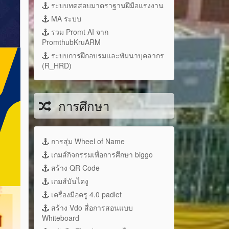
ระบบทดสอบมาตราฐานฝึมือแรงงาน
MA ระบบ
รวม Promt AI จาก
PromthubKruARM
ระบบการฝึกอบรมและพัมนาบุคลากร
(R_HRD)
การศึกษา
การสุ่ม Wheel of Name
เกมส์กิจกรรมเพื่อการศึกษา biggo
สร้าง QR Code
เกมส์บันไดงู
เครื่องมือครู 4.0 padlet
สร้าง Vdo สื่อการสอนแบบ
Whiteboard