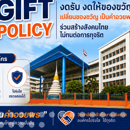
m 9
Item 10
Item 11
Item 12
Item 13
Item 14
Item 15
Item 16
Item 17
Item 18
Item 19
Item 20
Item 21
It
Item 24
Item 25
Item 26
Item 27
Item 28