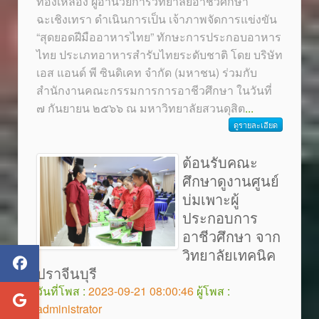
ทองเหลือง ผู้อำนวยการวิทยาลัยอาชีวศึกษา
ฉะเชิงเทรา ดำเนินการเป็น เจ้าภาพจัดการแข่งขัน
“สุดยอดฝีมืออาหารไทย” ทักษะการประกอบอาหาร
ไทย ประเภทอาหารสำรับไทยระดับชาติ โดย บริษัท
เอส แอนด์ พี ซินดิเคท จำกัด (มหาชน) ร่วมกับ
สำนักงานคณะกรรมการการอาชีวศึกษา ในวันที่
๗ กันยายน ๒๕๖๖ ณ มหาวิทยาลัยสวนดุสิต
...
ดูรายละเอียด
ต้อนรับคณะ
ศึกษาดูงานศูนย์
บ่มเพาะผู้
ประกอบการ
อาชีวศึกษา จาก
วิทยาลัยเทคนิค
ปราจีนบุรี
วันที่โพส :
2023-09-21 08:00:46
ผู้โพส :
administrator