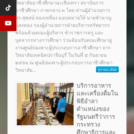
วิทยาลัยอาชีวศึกษาฉะเชิงเทรา สถาบันการ
อาชีวศึกษา ภาคกลาง ๓ โดย ท่านผู้อำนวยการ
ดร.สุพจน์ ทองเหลือง มอบหมายให้ นายชำนาญ
แสงทอง รองผู้อำนวยการฝ่ายบริหารทรัพยากร
พร้อมด้วยคณะผู้บริหาร ข้าราชการครู และ
บุคลากรทางการศึกษา ร่วมต้อนรับคณะศึกษาดู
งานศูนย์บ่มเพาะผู้ประกอบการอาชีวศึกษา จาก
วิทยาลัยเทคนิคปราจีนบุรี ในวันที่ ๕ กันยายน
๒๕๖๖ ณ ศูนย์บ่มเพาะผู้ประกอบการอาชีวศึกษา
วิทยาลัย
...
ดูรายละเอียด
บริการอาหาร
และเครื่องดื่มใน
พิธีอำลา
ตำแหน่งของ
รัฐมนตรีว่าการ
กระทรวง
ศึกษาธิการและ