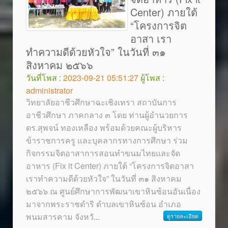
Center) ภายใต้
“โครงการจิต
อาสา เรา
ทำความดีด้วยหัวใจ” ในวันที่ ๓๑
สิงหาคม ๒๕๖๖
วันที่โพส :
2023-09-21 05:51:27
ผู้โพส :
administrator
วิทยาลัยอาชีวศึกษาฉะเชิงเทรา สถาบันการ
อาชีวศึกษา ภาคกลาง ๓ โดย ท่านผู้อำนวยการ
ดร.สุพจน์ ทองเหลือง พร้อมด้วยคณะผู้บริหาร
ข้าราชการครู และบุคลากรทางการศึกษา ร่วม
กิจกรรมจิตอาสาการสอนทำขนมไทยและจัด
อาหาร (Fix it Center) ภายใต้ “โครงการจิตอาสา
เราทำความดีด้วยหัวใจ” ในวันที่ ๓๑ สิงหาคม
๒๕๖๖ ณ ศูนย์ศึกษาการพัฒนาเขาหินซ้อนอันเนื่อง
มาจากพระราชดำริ ตำบลเขาหินซ้อน อำเภอ
พนมสารคาม จังหวั
...
ดูรายละเอียด