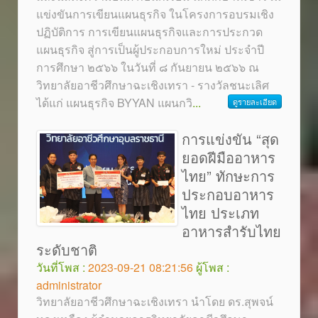
แข่งขันการเขียนแผนธุรกิจ ในโครงการอบรมเชิง
ปฏิบัติการ การเขียนแผนธุรกิจและการประกวด
แผนธุรกิจ สู่การเป็นผู้ประกอบการใหม่ ประจำปี
การศึกษา ๒๕๖๖ ในวันที่ ๘ กันยายน ๒๕๖๖ ณ
วิทยาลัยอาชีวศึกษาฉะเชิงเทรา - รางวัลชนะเลิศ
ได้แก่ แผนธุรกิจ BYYAN แผนกวิ
...
ดูรายละเอียด
การแข่งขัน “สุด
ยอดฝีมืออาหาร
ไทย” ทักษะการ
ประกอบอาหาร
ไทย ประเภท
อาหารสำรับไทย
ระดับชาติ
วันที่โพส :
2023-09-21 08:21:56
ผู้โพส :
administrator
วิทยาลัยอาชีวศึกษาฉะเชิงเทรา นำโดย ดร.สุพจน์