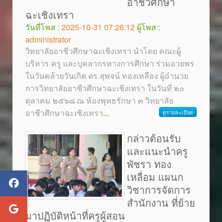
อาชีวศึกษา
ฉะเชิงเทรา
วันที่โพส :
2025-10-31 07:26:12
ผู้โพส :
administrator
วิทยาลัยอาชีวศึกษาฉะเชิงเทรา นำโดย คณะผู้
บริหาร ครู และบุคลากรทางการศึกษา ร่วมอวยพร
ในวันคล้ายวันเกิด ดร.สุพจน์ ทองเหลือง ผู้อำนวย
การวิทยาลัยอาชีวศึกษาฉะเชิงเทรา ในวันที่ ๒๐
ตุลาคม ๒๕๖๘ ณ ห้องพุทธรักษา ๓ วิทยาลัย
อาชีวศึกษาฉะเชิงเทรา
...
ดูรายละเอียด
กล่าวต้อนรับ
และแนะนำครู
พัชรา ทอง
เหลื่อม แผนก
วิชาการจัดการ
สำนักงาน ที่ย้าย
มาปฏิบัติหน้าที่ครูผู้สอน