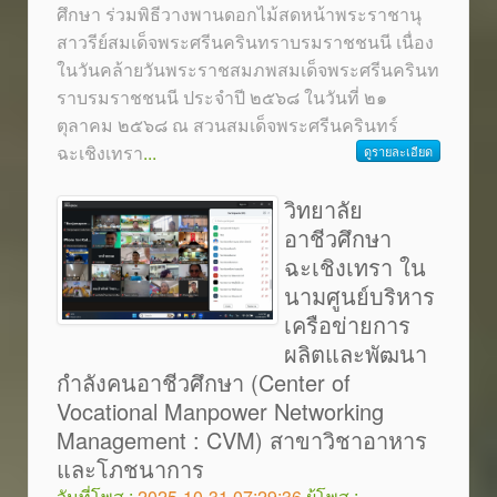
ศึกษา ร่วมพิธีวางพานดอกไม้สดหน้าพระราชานุ
สาวรีย์สมเด็จพระศรีนครินทราบรมราชชนนี เนื่อง
ในวันคล้ายวันพระราชสมภพสมเด็จพระศรีนครินท
ราบรมราชชนนี ประจำปี ๒๕๖๘ ในวันที่ ๒๑
ตุลาคม ๒๕๖๘ ณ สวนสมเด็จพระศรีนครินทร์
ฉะเชิงเทรา
...
ดูรายละเอียด
วิทยาลัย
อาชีวศึกษา
ฉะเชิงเทรา ใน
นามศูนย์บริหาร
เครือข่ายการ
ผลิตและพัฒนา
กำลังคนอาชีวศึกษา (Center of
Vocational Manpower Networking
Management : CVM) สาขาวิชาอาหาร
และโภชนาการ
วันที่โพส :
2025-10-31 07:29:36
ผู้โพส :