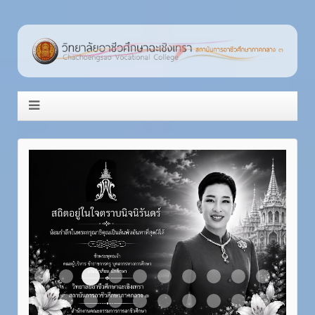
Item 3
Item 1
Item 2
Item 4
Item 5
Item 6
Item 7
Item 8
Item 9
Item 10
Item 11
Item 12
Item 13
Item 14
Item 15
Item 16
Item 17
Item 18
Item 19
Item 20