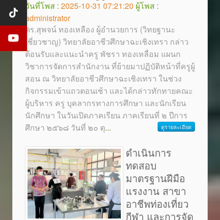
วันที่โพส :
2025-10-31 07:21:20
ผู้โพส :
administrator
ดร.สุพจน์ ทองเหลือง ผู้อำนวยการ (วิทยฐานะ
เชี่ยวชาญ) วิทยาลัยอาชีวศึกษาฉะเชิงเทรา กล่าว
ต้อนรับและแนะนำครู พัชรา ทองเหลื่อม แผนก
วิชาการจัดการสำนักงาน ที่ย้ายมาปฏิบัติหน้าที่ครูผู้
สอน ณ วิทยาลัยอาชีวศึกษาฉะเชิงเทรา ในช่วง
กิจกรรมเข้าแถวตอนเช้า และได้กล่าวทักทายคณะ
ผู้บริหาร ครู บุคลากรทางการศึกษา และนักเรียน
นักศึกษา ในวันเปิดภาคเรียน ภาคเรียนที่ ๒ ปีการ
ศึกษา ๒๕๖๘ วันที่ ๒๐ ตุ
...
ดูรายละเอียด
ดำเนินการ
ทดสอบ
มาตรฐานฝีมือ
แรงงาน สาขา
อาชีพท่องเที่ยว
กีฬา และการจัด