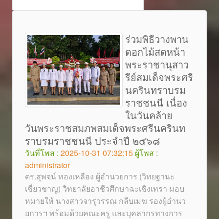
ร่วมพิธีวางพาน
ดอกไม้สดหน้า
พระราชานุสาว
รีย์สมเด็จพระศรี
นครินทราบรม
ราชชนนี เนื่อง
ในวันคล้าย
วันพระราชสมภพสมเด็จพระศรีนครินท
ราบรมราชชนนี ประจำปี ๒๕๖๘
วันที่โพส :
2025-10-31 07:32:15
ผู้โพส :
administrator
ดร.สุพจน์ ทองเหลือง ผู้อำนวยการ (วิทยฐานะ
เชี่ยวชาญ) วิทยาลัยอาชีวศึกษาฉะเชิงเทรา มอบ
หมายให้ นางสาวจารุวรรณ กลีบเมฆ รองผู้อำนว
ยการฯ พร้อมด้วยคณะครู และบุคลากรทางการ