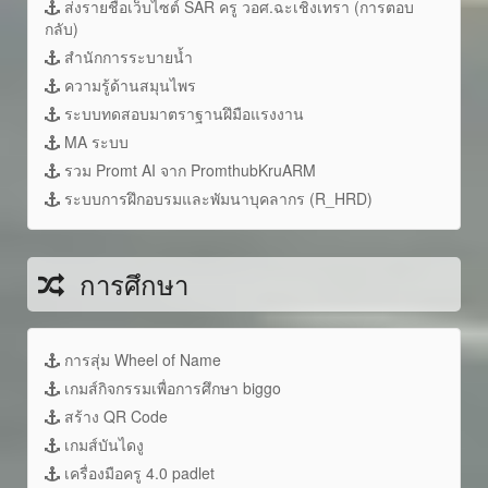
ส่งรายชื่อเว็บไซต์ SAR ครู วอศ.ฉะเชิงเทรา (การตอบ
กลับ)
สำนักการระบายน้ำ
ความรู้ด้านสมุนไพร
ระบบทดสอบมาตราฐานฝึมือแรงงาน
MA ระบบ
รวม Promt AI จาก PromthubKruARM
ระบบการฝึกอบรมและพัมนาบุคลากร (R_HRD)
การศึกษา
การสุ่ม Wheel of Name
เกมส์กิจกรรมเพื่อการศึกษา biggo
สร้าง QR Code
เกมส์บันไดงู
เครื่องมือครู 4.0 padlet