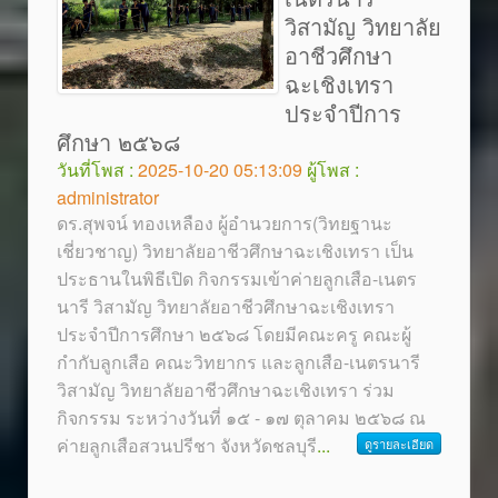
วิสามัญ วิทยาลัย
อาชีวศึกษา
ฉะเชิงเทรา
ประจำปีการ
ศึกษา ๒๕๖๘
วันที่โพส :
2025-10-20 05:13:09
ผู้โพส :
administrator
ดร.สุพจน์ ทองเหลือง ผู้อำนวยการ(วิทยฐานะ
เชี่ยวชาญ) วิทยาลัยอาชีวศึกษาฉะเชิงเทรา เป็น
ประธานในพิธีเปิด กิจกรรมเข้าค่ายลูกเสือ-เนตร
นารี วิสามัญ วิทยาลัยอาชีวศึกษาฉะเชิงเทรา
ประจำปีการศึกษา ๒๕๖๘ โดยมีคณะครู คณะผู้
กำกับลูกเสือ คณะวิทยากร และลูกเสือ-เนตรนารี
วิสามัญ วิทยาลัยอาชีวศึกษาฉะเชิงเทรา ร่วม
กิจกรรม ระหว่างวันที่ ๑๕ - ๑๗ ตุลาคม ๒๕๖๘ ณ
ค่ายลูกเสือสวนปรีชา จังหวัดชลบุรี
...
ดูรายละเอียด