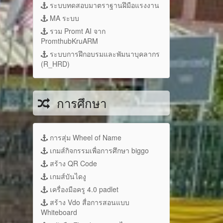
ระบบทดสอบมาตราฐานฝึมือแรงงาน
MA ระบบ
รวม Promt AI จาก
PromthubKruARM
ระบบการฝึกอบรมและพัมนาบุคลากร
(R_HRD)
การศึกษา
การสุ่ม Wheel of Name
เกมส์กิจกรรมเพื่อการศึกษา biggo
สร้าง QR Code
เกมส์บันไดงู
เครื่องมือครู 4.0 padlet
สร้าง Vdo สื่อการสอนแบบ
Whiteboard