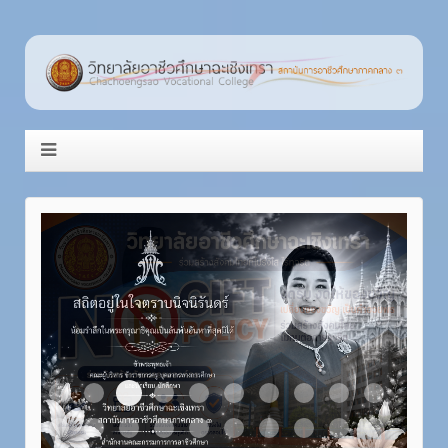
Item 3
Item 1
Item 2
Item 4
Item 5
Item 6
Item 7
Item 8
Item 9
Item 10
Item 11
Item 12
Item 13
Item 14
Item 15
Item 16
Item 17
Item 18
Item 19
Item 20