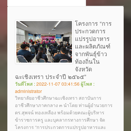
โครงการ “การ
ประกวดการ
แปรรูปอาหาร
และผลิตภัณฑ์
จากพันธุ์ข้าว
ท้องถิ่นใน
จังหวัด
ฉะเชิงเทรา ประจำปี ๒๕๖๕”
วันที่โพส :
2022-11-07 03:41:56
ผู้โพส :
administrator
วิทยาลัยอาชีวศึกษาฉะเชิงเทรา สถาบันการ
อาชีวศึกษาภาคกลาง ๓ นำโดย ท่านผู้อำนวยการ
ดร.สุพจน์ ทองเหลือง พร้อมด้วยคณะผู้บริหาร
ข้าราชการครู และบุคลากรทางการศึกษา จัด
โครงการ “การประกวดการแปรรูปอาหารและ