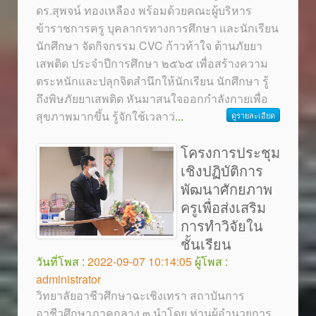
ดร.สุพจน์ ทองเหลือง พร้อมด้วยคณะผู้บริหาร
ข้าราชการครู บุคลากรทางการศึกษา และนักเรียน
นักศึกษา จัดกิจกรรม CVC ก้าวท้าใจ ต้านภัยยา
เสพติด ประจำปีการศึกษา ๒๕๖๕ เพื่อสร้างความ
ตระหนักและปลุกจิตสำนึกให้นักเรียน นักศึกษา รู้
ถึงพิษภัยยาเสพติด หันมาสนใจออกกำลังกายเพื่อ
สุขภาพมากขึ้น รู้จักใช้เวลาว่
...
ดูรายละเอียด
โครงการประชุม
เชิงปฏิบัติการ
พัฒนาศักยภาพ
ครูเพื่อส่งเสริม
การทำวิจัยใน
ชั้นเรียน
วันที่โพส :
2022-09-07 10:14:05
ผู้โพส :
administrator
วิทยาลัยอาชีวศึกษาฉะเชิงเทรา สถาบันการ
อาชีวศึกษาภาคกลาง ๓ นำโดย ท่านผู้อำนวยการ