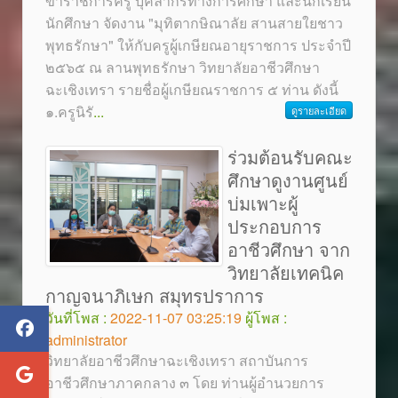
ข้าราชการครู บุคลากรทางการศึกษา และนักเรียน
นักศึกษา จัดงาน "มุทิตากษิณาลัย สานสายใยชาว
พุทธรักษา" ให้กับครูผู้เกษียณอายุราชการ ประจำปี
๒๕๖๕ ณ ลานพุทธรักษา วิทยาลัยอาชีวศึกษา
ฉะเชิงเทรา รายชื่อผู้เกษียณราชการ ๕ ท่าน ดังนี้
๑.ครูนิรั
...
ดูรายละเอียด
ร่วมต้อนรับคณะ
ศึกษาดูงานศูนย์
บ่มเพาะผู้
ประกอบการ
อาชีวศึกษา จาก
วิทยาลัยเทคนิค
กาญจนาภิเษก สมุทรปราการ
วันที่โพส :
2022-11-07 03:25:19
ผู้โพส :
administrator
วิทยาลัยอาชีวศึกษาฉะเชิงเทรา สถาบันการ
อาชีวศึกษาภาคกลาง ๓ โดย ท่านผู้อำนวยการ