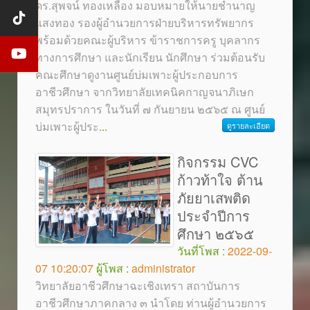
ดร.สุพจน์ ทองเหลือง มอบหมายให้นายชำนาญ
แสงทอง รองผู้อำนวยการฝ่ายบริหารทรัพยากร
พร้อมด้วยคณะผู้บริหาร ข้าราชการครู บุคลากร
ทางการศึกษา และนักเรียน นักศึกษา ร่วมต้อนรับ
คณะศึกษาดูงานศูนย์บ่มเพาะผู้ประกอบการ
อาชีวศึกษา จากวิทยาลัยเทคนิคกาญจนาภิเษก
สมุทรปราการ ในวันที่ ๗ กันยายน ๒๕๖๕ ณ ศูนย์
บ่มเพาะผู้ประ
...
ดูรายละเอียด
กิจกรรม CVC
ก้าวท้าใจ ต้าน
ภัยยาเสพติด
ประจำปีการ
ศึกษา ๒๕๖๕
วันที่โพส :
2022-09-
07 10:20:07
ผู้โพส :
administrator
วิทยาลัยอาชีวศึกษาฉะเชิงเทรา สถาบันการ
อาชีวศึกษาภาคกลาง ๓ นำโดย ท่านผู้อำนวยการ