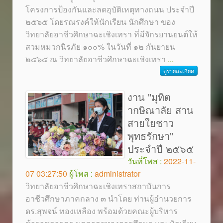
โครงการป้องกันและลดอุบัติเหตุทางถนน ประจำปี
๒๕๖๕ โดยรณรงค์ให้นักเรียน นักศึกษา ของ
วิทยาลัยอาชีวศึกษาฉะเชิงเทรา ที่มีจักรยานยนต์ให้
สวมหมวกนิรภัย ๑๐๐% ในวันที่ ๑๒ กันยายน
๒๕๖๕ ณ วิทยาลัยอาชีวศึกษาฉะเชิงเทรา
...
ดูรายละเอียด
งาน "มุทิต
ากษิณาลัย สาน
สายใยชาว
พุทธรักษา"
ประจำปี ๒๕๖๕
วันที่โพส :
2022-11-
07 03:27:50
ผู้โพส :
administrator
วิทยาลัยอาชีวศึกษาฉะเชิงเทราสถาบันการ
อาชีวศึกษาภาคกลาง ๓ นำโดย ท่านผู้อำนวยการ
ดร.สุพจน์ ทองเหลือง พร้อมด้วยคณะผู้บริหาร