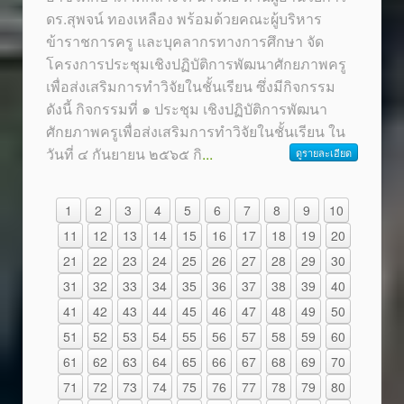
ดร.สุพจน์ ทองเหลือง พร้อมด้วยคณะผู้บริหาร
ข้าราชการครู และบุคลากรทางการศึกษา จัด
โครงการประชุมเชิงปฏิบัติการพัฒนาศักยภาพครู
เพื่อส่งเสริมการทำวิจัยในชั้นเรียน ซึ่งมีกิจกรรม
ดังนี้ กิจกรรมที่ ๑ ประชุม เชิงปฏิบัติการพัฒนา
ศักยภาพครูเพื่อส่งเสริมการทำวิจัยในชั้นเรียน ใน
วันที่ ๔ กันยายน ๒๕๖๕ กิ
...
ดูรายละเอียด
1
2
3
4
5
6
7
8
9
10
11
12
13
14
15
16
17
18
19
20
21
22
23
24
25
26
27
28
29
30
31
32
33
34
35
36
37
38
39
40
41
42
43
44
45
46
47
48
49
50
51
52
53
54
55
56
57
58
59
60
61
62
63
64
65
66
67
68
69
70
71
72
73
74
75
76
77
78
79
80