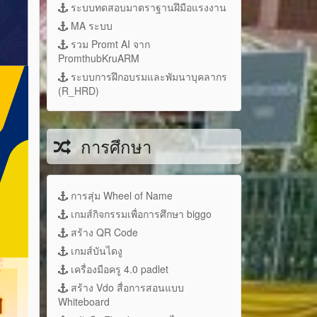
ระบบทดสอบมาตราฐานฝึมือแรงงาน
MA ระบบ
รวม Promt AI จาก
PromthubKruARM
ระบบการฝึกอบรมและพัมนาบุคลากร
(R_HRD)
การศึกษา
การสุ่ม Wheel of Name
เกมส์กิจกรรมเพื่อการศึกษา biggo
สร้าง QR Code
เกมส์บันไดงู
เครื่องมือครู 4.0 padlet
สร้าง Vdo สื่อการสอนแบบ
Whiteboard