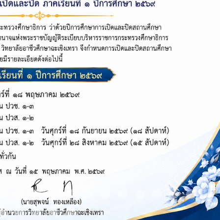
m 9
Item 10
Item 11
Item 12
Item 13
Item 14
Item 15
Item 16
Item 17
Item 18
Item 19
Item 20
Item 21
It
Item 24
Item 25
Item 26
Item 27
Item 28