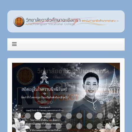
Item 3
Item 1
Item 2
Item 4
Item 5
Item 6
Item 7
Item 8
Item 9
Item 10
Item 11
Item 12
Item 13
Item 14
Item 15
Item 16
Item 17
Item 18
Item 19
Item 20