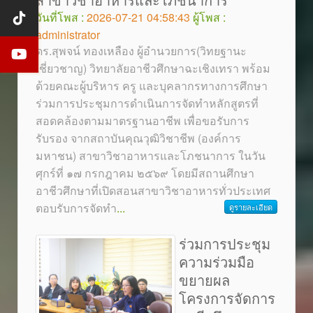
วันที่โพส :
2026-07-21 04:58:43
ผู้โพส :
administrator
ดร.สุพจน์ ทองเหลือง ผู้อำนวยการ(วิทยฐานะ
เชี่ยวชาญ) วิทยาลัยอาชีวศึกษาฉะเชิงเทรา พร้อม
ด้วยคณะผู้บริหาร ครู และบุคลากรทางการศึกษา
ร่วมการประชุมการดำเนินการจัดทำหลักสูตรที่
สอดคล้องตามมาตรฐานอาชีพ เพื่อขอรับการ
รับรอง จากสถาบันคุณวุฒิวิชาชีพ (องค์การ
มหาชน) สาขาวิชาอาหารและโภชนาการ ในวัน
ศุกร์ที่ ๑๗ กรกฎาคม ๒๕๖๙ โดยมีสถานศึกษา
อาชีวศึกษาที่เปิดสอนสาขาวิชาอาหารทั่วประเทศ
ตอบรับการจัดทำ
...
ดูรายละเอียด
ร่วมการประชุม
ความร่วมมือ
ขยายผล
โครงการจัดการ