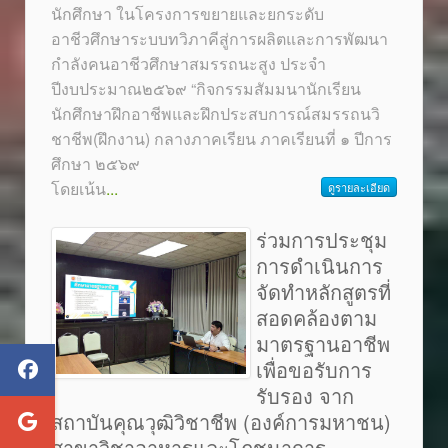
นักศึกษา ในโครงการขยายและยกระดับ
อาชีวศึกษาระบบทวิภาคีสู่การผลิตและการพัฒนา
กำลังคนอาชีวศึกษาสมรรถนะสูง ประจำ
ปีงบประมาณ๒๕๖๙ “กิจกรรมสัมมนานักเรียน
นักศึกษาฝึกอาชีพและฝึกประสบการณ์สมรรถนวิ
ชาชีพ(ฝึกงาน) กลางภาคเรียน ภาคเรียนที่ ๑ ปีการ
ศึกษา ๒๕๖๙
โดยเน้น
...
ดูรายละเอียด
ร่วมการประชุม
การดำเนินการ
จัดทำหลักสูตรที่
สอดคล้องตาม
มาตรฐานอาชีพ
เพื่อขอรับการ
รับรอง จาก
สถาบันคุณวุฒิวิชาชีพ (องค์การมหาชน)
สาขาวิชาอาหารและโภชนาการ