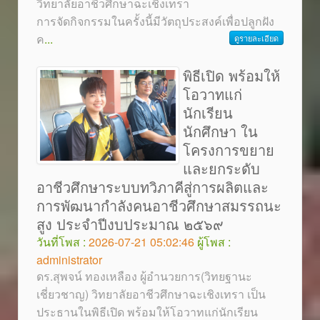
วิทยาลัยอาชีวศึกษาฉะเชิงเทรา
การจัดกิจกรรมในครั้งนี้มีวัตถุประสงค์เพื่อปลูกฝัง
ค
...
ดูรายละเอียด
พิธีเปิด พร้อมให้
โอวาทแก่
นักเรียน
นักศึกษา ใน
โครงการขยาย
และยกระดับ
อาชีวศึกษาระบบทวิภาคีสู่การผลิตและ
การพัฒนากำลังคนอาชีวศึกษาสมรรถนะ
สูง ประจำปีงบประมาณ ๒๕๖๙
วันที่โพส :
2026-07-21 05:02:46
ผู้โพส :
administrator
ดร.สุพจน์ ทองเหลือง ผู้อำนวยการ(วิทยฐานะ
เชี่ยวชาญ) วิทยาลัยอาชีวศึกษาฉะเชิงเทรา เป็น
ประธานในพิธีเปิด พร้อมให้โอวาทแก่นักเรียน