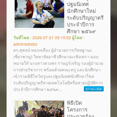
ปฐมนิเทศ
นักศึกษาใหม่
ระดับปริญญาตรี
ประจำปีการ
ศึกษา ๒๕๖๙
วันที่โพส :
2026-07-21 05:15:52
ผู้โพส :
administrator
ดร.สุพจน์ ทองเหลือง ผู้อำนวยการ(วิทยฐานะ
เชี่ยวชาญ) วิทยาลัยอาชีวศึกษาฉะเชิงเทรา มอบ
หมายให้ นางสาวดวงพร ราษฎร์เจริญ รองผู้อำนวย
การฝ่ายวิชาการ พร้อมด้วยคณะครู และนักศึกษา
เข้าร่วมพิธีไหว้ครูและปฐมนิเทศนักศึกษาใหม่
ระดับปริญญาตรีสายเทคโนโลยีหรือสายปฏิบัติการ
ประจำปีการศึกษา ๒๕๖๙
...
ดูรายละเอียด
พิธีเปิด
โครงการ
ประกวดร้อง