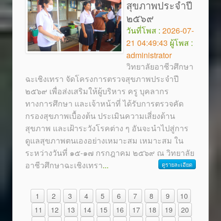
สุขภาพประจำปี
๒๕๖๙
วันที่โพส :
2026-07-
21 04:49:43
ผู้โพส :
administrator
วิทยาลัยอาชีวศึกษา
ฉะเชิงเทรา จัดโครงการตรวจสุขภาพประจำปี
๒๕๖๙ เพื่อส่งเสริมให้ผู้บริหาร ครู บุคลากร
ทางการศึกษา และเจ้าหน้าที่ ได้รับการตรวจคัด
กรองสุขภาพเบื้องต้น ประเมินความเสี่ยงด้าน
สุขภาพ และเฝ้าระวังโรคต่าง ๆ อันจะนำไปสู่การ
ดูแลสุขภาพตนเองอย่างเหมาะสม เหมาะสม ใน
ระหว่างวันที่ ๑๕-๑๗ กรกฎาคม ๒๕๖๙ ณ วิทยาลัย
อาชีวศึกษาฉะเชิงเทรา
...
ดูรายละเอียด
1
2
3
4
5
6
7
8
9
10
11
12
13
14
15
16
17
18
19
20