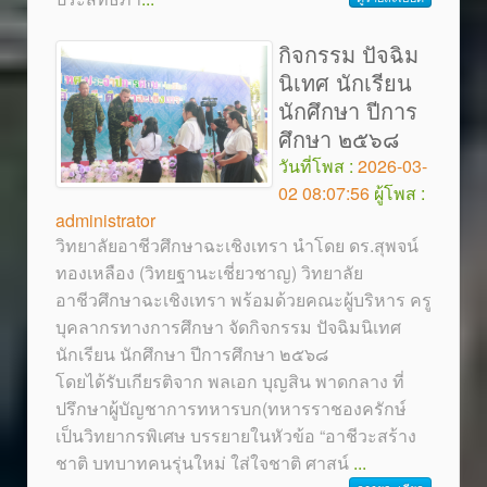
กิจกรรม ปัจฉิม
นิเทศ นักเรียน
นักศึกษา ปีการ
ศึกษา ๒๕๖๘
วันที่โพส :
2026-03-
02 08:07:56
ผู้โพส :
administrator
วิทยาลัยอาชีวศึกษาฉะเชิงเทรา นำโดย ดร.สุพจน์
ทองเหลือง (วิทยฐานะเชี่ยวชาญ) วิทยาลัย
อาชีวศึกษาฉะเชิงเทรา พร้อมด้วยคณะผู้บริหาร ครู
บุคลากรทางการศึกษา จัดกิจกรรม ปัจฉิมนิเทศ
นักเรียน นักศึกษา ปีการศึกษา ๒๕๖๘
โดยได้รับเกียรติจาก พลเอก บุญสิน พาดกลาง ที่
ปรึกษาผู้บัญชาการทหารบก(ทหารราชองครักษ์
เป็นวิทยากรพิเศษ บรรยายในหัวข้อ “อาชีวะสร้าง
ชาติ บทบาทคนรุ่นใหม่ ใส่ใจชาติ ศาสน์
...