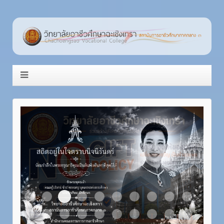
Item 3
Item 1
Item 2
Item 4
Item 5
Item 6
Item 7
Item 8
Item 9
Item 10
Item 11
Item 12
Item 13
Item 14
Item 15
Item 16
Item 17
Item 18
Item 19
Item 20