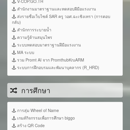
V-COP.GO.TH
สำนักงานมาตราฐานและทดสอบฝีมือแรงงาน
ส่งรายชื่อเว็บไซต์ SAR ครู วอศ.ฉะเชิงเทรา (การตอบ
กลับ)
สำนักการระบายน้ำ
ความรู้ด้านสมุนไพร
ระบบทดสอบมาตราฐานฝึมือแรงงาน
MA ระบบ
รวม Promt AI จาก PromthubKruARM
ระบบการฝึกอบรมและพัมนาบุคลากร (R_HRD)
การศึกษา
การสุ่ม Wheel of Name
เกมส์กิจกรรมเพื่อการศึกษา biggo
สร้าง QR Code