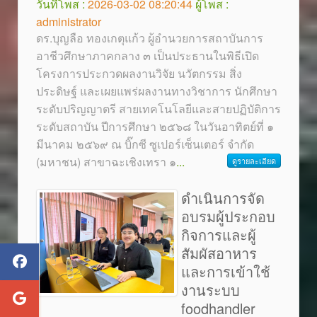
วันที่โพส :
2026-03-02 08:20:44
ผู้โพส :
administrator
ดร.บุญลือ ทองเกตุแก้ว ผู้อำนวยการสถาบันการ
อาชีวศึกษาภาคกลาง ๓ เป็นประธานในพิธีเปิด
โครงการประกวดผลงานวิจัย นวัตกรรม สิ่ง
ประดิษฐ์ และเผยแพร่ผลงานทางวิชาการ นักศึกษา
ระดับปริญญาตรี สายเทคโนโลยีและสายปฏิบัติการ
ระดับสถาบัน ปีการศึกษา ๒๕๖๘ ในวันอาทิตย์ที่ ๑
มีนาคม ๒๕๖๙ ณ บิ๊กซี ซูเปอร์เซ็นเตอร์ จำกัด
(มหาชน) สาขาฉะเชิงเทรา ๑
...
ดูรายละเอียด
ดำเนินการจัด
อบรมผู้ประกอบ
กิจการและผู้
สัมผัสอาหาร
และการเข้าใช้
งานระบบ
foodhandler