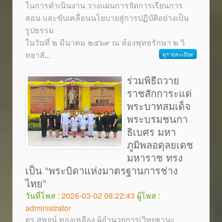
ในการดำเนินงาน วางแผนการจัดการเรียนการ
สอน และขับเคลื่อนนโยบายสู่การปฏิบัติอย่างเป็น
รูปธรรม
ในวันที่ ๒ มีนาคม ๒๕๖๙ ณ ห้องพุทธรักษา ๒ วิ
ทยาลั
...
ดูรายละเอียด
ร่วมพิธีถวาย
ราชสักการะแด่
พระบาทสมเด็จ
พระบรมชนกา
ธิเบศร มหา
ภูมิพลอดุลยเดช
มหาราช ทรง
เป็น “พระบิดาแห่งมาตรฐานการช่าง
ไทย”
วันที่โพส :
2026-03-02 08:22:43
ผู้โพส :
administrator
ดร.สุพจน์ ทองเหลือง ผู้อำนวยการ(วิทยฐานะ