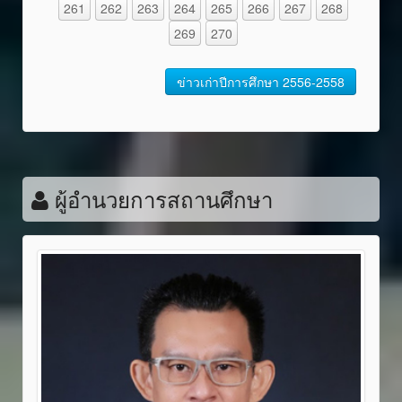
261
262
263
264
265
266
267
268
269
270
ข่าวเก่าปีการศึกษา 2556-2558
ผู้อำนวยการสถานศึกษา