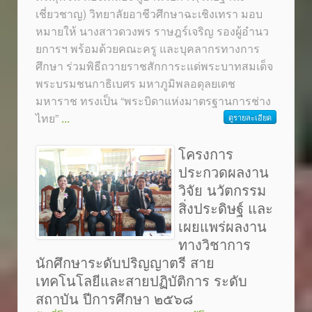
เชี่ยวชาญ) วิทยาลัยอาชีวศึกษาฉะเชิงเทรา มอบ
หมายให้ นางสาวดวงพร ราษฎร์เจริญ รองผู้อำนว
ยการฯ พร้อมด้วยคณะครู และบุคลากรทางการ
ศึกษา ร่วมพิธีถวายราชสักการะแด่พระบาทสมเด็จ
พระบรมชนกาธิเบศร มหาภูมิพลอดุลยเดช
มหาราช ทรงเป็น “พระบิดาแห่งมาตรฐานการช่าง
ไทย”
...
ดูรายละเอียด
โครงการ
ประกวดผลงาน
วิจัย นวัตกรรม
สิ่งประดิษฐ์ และ
เผยแพร่ผลงาน
ทางวิชาการ
นักศึกษาระดับปริญญาตรี สาย
เทคโนโลยีและสายปฏิบัติการ ระดับ
สถาบัน ปีการศึกษา ๒๕๖๘