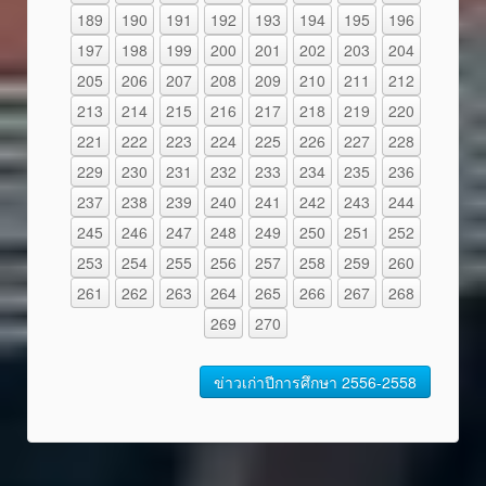
189
190
191
192
193
194
195
196
197
198
199
200
201
202
203
204
205
206
207
208
209
210
211
212
213
214
215
216
217
218
219
220
221
222
223
224
225
226
227
228
229
230
231
232
233
234
235
236
237
238
239
240
241
242
243
244
245
246
247
248
249
250
251
252
253
254
255
256
257
258
259
260
261
262
263
264
265
266
267
268
269
270
ข่าวเก่าปีการศึกษา 2556-2558