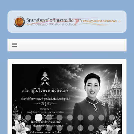
Item 3
Item 1
Item 2
Item 4
Item 5
Item 6
Item 7
Item 8
Item 9
Item 10
Item 11
Item 12
Item 13
Item 14
Item 15
Item 16
Item 17
Item 18
Item 19
Item 20