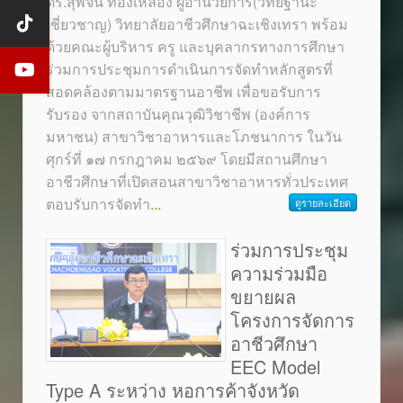
ดร.สุพจน์ ทองเหลือง ผู้อำนวยการ(วิทยฐานะ
เชี่ยวชาญ) วิทยาลัยอาชีวศึกษาฉะเชิงเทรา พร้อม
ด้วยคณะผู้บริหาร ครู และบุคลากรทางการศึกษา
ร่วมการประชุมการดำเนินการจัดทำหลักสูตรที่
สอดคล้องตามมาตรฐานอาชีพ เพื่อขอรับการ
รับรอง จากสถาบันคุณวุฒิวิชาชีพ (องค์การ
มหาชน) สาขาวิชาอาหารและโภชนาการ ในวัน
ศุกร์ที่ ๑๗ กรกฎาคม ๒๕๖๙ โดยมีสถานศึกษา
อาชีวศึกษาที่เปิดสอนสาขาวิชาอาหารทั่วประเทศ
ตอบรับการจัดทำ
...
ดูรายละเอียด
ร่วมการประชุม
ความร่วมมือ
ขยายผล
โครงการจัดการ
อาชีวศึกษา
EEC Model
Type A ระหว่าง หอการค้าจังหวัด