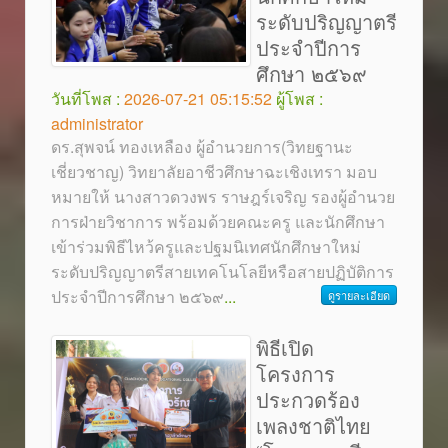
ระดับปริญญาตรี
ประจำปีการ
ศึกษา ๒๕๖๙
วันที่โพส :
2026-07-21 05:15:52
ผู้โพส :
administrator
ดร.สุพจน์ ทองเหลือง ผู้อำนวยการ(วิทยฐานะ
เชี่ยวชาญ) วิทยาลัยอาชีวศึกษาฉะเชิงเทรา มอบ
หมายให้ นางสาวดวงพร ราษฎร์เจริญ รองผู้อำนวย
การฝ่ายวิชาการ พร้อมด้วยคณะครู และนักศึกษา
เข้าร่วมพิธีไหว้ครูและปฐมนิเทศนักศึกษาใหม่
ระดับปริญญาตรีสายเทคโนโลยีหรือสายปฏิบัติการ
ประจำปีการศึกษา ๒๕๖๙
...
ดูรายละเอียด
พิธีเปิด
โครงการ
ประกวดร้อง
เพลงชาติไทย