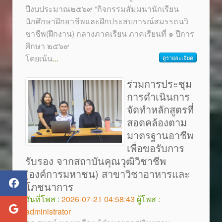
ปีงบประมาณ๒๕๖๙ “กิจกรรมสัมมนานักเรียน
นักศึกษาฝึกอาชีพและฝึกประสบการณ์สมรรถนวิ
ชาชีพ(ฝึกงาน) กลางภาคเรียน ภาคเรียนที่ ๑ ปีการ
ศึกษา ๒๕๖๙
โดยเน้น
...
ดูรายละเอียด
ร่วมการประชุม
การดำเนินการ
จัดทำหลักสูตรที่
สอดคล้องตาม
มาตรฐานอาชีพ
เพื่อขอรับการ
รับรอง จากสถาบันคุณวุฒิวิชาชีพ
(องค์การมหาชน) สาขาวิชาอาหารและ
โภชนาการ
วันที่โพส :
2026-07-21 04:58:43
ผู้โพส :
administrator