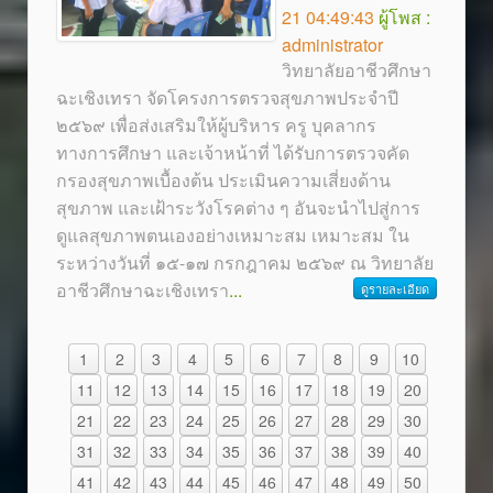
21 04:49:43
ผู้โพส :
administrator
วิทยาลัยอาชีวศึกษา
ฉะเชิงเทรา จัดโครงการตรวจสุขภาพประจำปี
๒๕๖๙ เพื่อส่งเสริมให้ผู้บริหาร ครู บุคลากร
ทางการศึกษา และเจ้าหน้าที่ ได้รับการตรวจคัด
กรองสุขภาพเบื้องต้น ประเมินความเสี่ยงด้าน
สุขภาพ และเฝ้าระวังโรคต่าง ๆ อันจะนำไปสู่การ
ดูแลสุขภาพตนเองอย่างเหมาะสม เหมาะสม ใน
ระหว่างวันที่ ๑๕-๑๗ กรกฎาคม ๒๕๖๙ ณ วิทยาลัย
อาชีวศึกษาฉะเชิงเทรา
...
ดูรายละเอียด
1
2
3
4
5
6
7
8
9
10
11
12
13
14
15
16
17
18
19
20
21
22
23
24
25
26
27
28
29
30
31
32
33
34
35
36
37
38
39
40
41
42
43
44
45
46
47
48
49
50